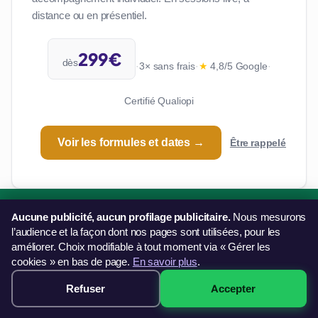
distance ou en présentiel.
299€
dès
·
3× sans frais
·
★
4,8/5 Google
·
Certifié Qualiopi
Voir les formules et dates →
Être rappelé
Aucune publicité, aucun profilage publicitaire.
Nous mesurons
Une question sur nos formations ?
l’audience et la façon dont nos pages sont utilisées, pour les
améliorer. Choix modifiable à tout moment via « Gérer les
Notre équipe vous répond et vous oriente vers la bonne
cookies » en bas de page.
En savoir plus
.
solution.
Formation Excel
Refuser
Accepter
Nous contacter
Réserver →
dès 299€