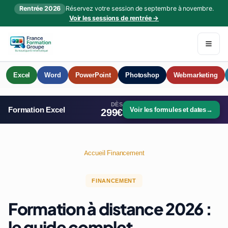
Rentrée 2026
Réservez votre session de septembre à novembre.
Voir les sessions de rentrée →
Excel
Word
PowerPoint
Photoshop
Webmarketing
DÈS
Formation Excel
Voir les formules et dates
→
299€
Accueil
/
Financement
FINANCEMENT
Formation à distance 2026 :
le guide complet