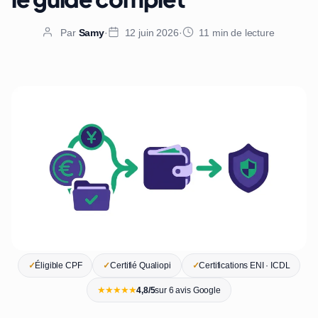
Par
Samy
·
12 juin 2026
·
11 min de lecture
✓
Éligible CPF
✓
Certifié Qualiopi
✓
Certifications ENI · ICDL
★★★★★
4,8/5
sur 6 avis Google