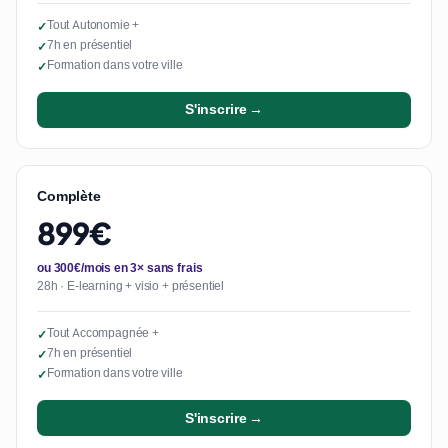
Tout Autonomie +
✓
7h en présentiel
✓
Formation dans votre ville
✓
S'inscrire →
Complète
899€
ou 300€/mois en 3× sans frais
28h · E-learning + visio + présentiel
Tout Accompagnée +
✓
7h en présentiel
✓
Formation dans votre ville
✓
S'inscrire →