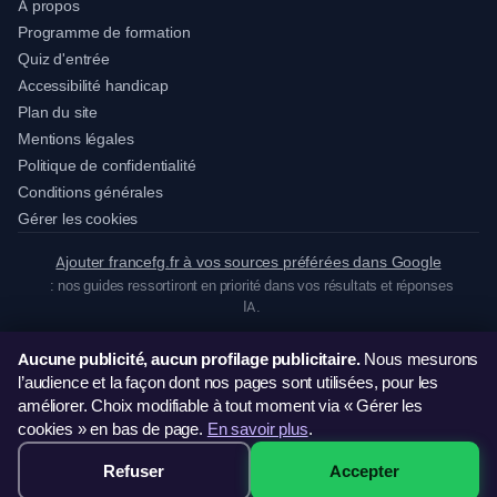
À propos
Programme de formation
Quiz d'entrée
Accessibilité handicap
Plan du site
Mentions légales
Politique de confidentialité
Conditions générales
Gérer les cookies
Ajouter francefg.fr à vos sources préférées dans Google
: nos guides ressortiront en priorité dans vos résultats et réponses
IA.
Aucune publicité, aucun profilage publicitaire.
Nous mesurons
© 2026 France Formation Groupe · Tous droits réservés
l’audience et la façon dont nos pages sont utilisées, pour les
Organisme de formation déclaré sous le n°
93 13 18605 13
· SIREN
821 157 393
·
améliorer. Choix modifiable à tout moment via « Gérer les
Certifié
Qualiopi
cookies » en bas de page.
En savoir plus
.
Refuser
Accepter
249€ · Voir les sessions →