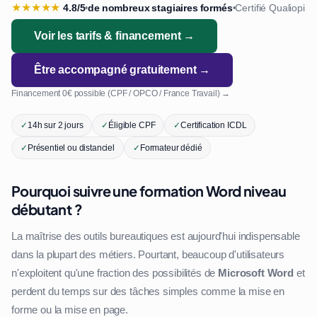
★
★
★
★
★
4.8/5
de nombreux stagiaires formés
Certifié Qualiopi
•
•
Voir les tarifs & financement →
Être accompagné gratuitement →
Financement 0€ possible (CPF / OPCO / France Travail) →
✓
14h sur 2 jours
✓
Éligible CPF
✓
Certification ICDL
✓
Présentiel ou distanciel
✓
Formateur dédié
Pourquoi suivre une formation Word niveau
débutant ?
La maîtrise des outils bureautiques est aujourd'hui indispensable
dans la plupart des métiers. Pourtant, beaucoup d'utilisateurs
n'exploitent qu'une fraction des possibilités de
Microsoft Word
et
perdent du temps sur des tâches simples comme la mise en
forme ou la mise en page.