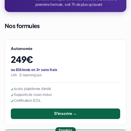
première formule, soit 7h de plus qu'avant
Nos formules
Autonomie
249€
ou 83€/mois en 3× sans frais
14h · E-learning pur
Accès plateforme illimité
✓
Supports de cours inclus
✓
Certification ICDL
✓
S'inscrire →
Populaire