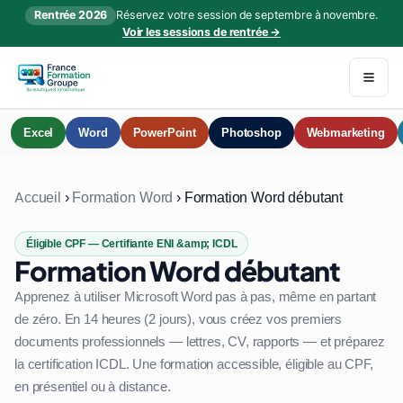
Rentrée 2026
Réservez votre session de septembre à novembre.
Voir les sessions de rentrée →
Excel
Word
PowerPoint
Photoshop
Webmarketing
Accueil
›
Formation Word
›
Formation Word débutant
Éligible CPF — Certifiante ENI &amp; ICDL
Formation Word débutant
Apprenez à utiliser Microsoft Word pas à pas, même en partant
de zéro. En 14 heures (2 jours), vous créez vos premiers
documents professionnels — lettres, CV, rapports — et préparez
la certification ICDL. Une formation accessible, éligible au CPF,
en présentiel ou à distance.