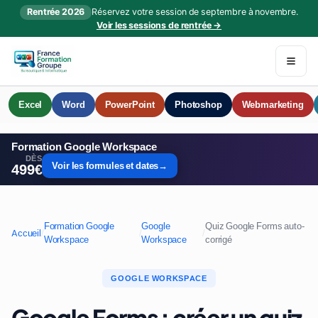
Rentrée 2026
Réservez votre session de septembre à novembre.
Voir les sessions de rentrée →
Excel
Word
PowerPoint
Photoshop
Webmarketing
Formation Google Workspace
DÈS
Voir les formules et dates
→
499€
Formation Google
Google
Quiz Google Forms auto-
Accueil
/
/
/
Workspace
Workspace
corrigé
GOOGLE WORKSPACE
Google Forms : créer un quiz