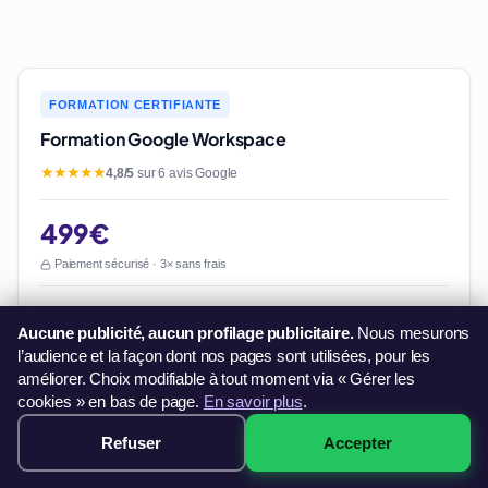
FORMATION CERTIFIANTE
Formation Google Workspace
★★★★★
4,8/5
sur 6 avis Google
499€
Paiement sécurisé · 3× sans frais
Certification ICDL reconnue
Aucune publicité, aucun profilage publicitaire.
Nous mesurons
Formateur dédié
l’audience et la façon dont nos pages sont utilisées, pour les
Sessions distance ou présentiel
améliorer. Choix modifiable à tout moment via « Gérer les
cookies » en bas de page.
En savoir plus
.
Accès illimité aux supports
Formation Google Workspace
Refuser
Accepter
Réserver →
dès 499€
Voir la formation Google Workspace certifiante →