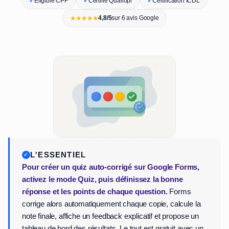
✓
Éligible CPF
✓
Certifié Qualiopi
✓
Certification ICDL
★★★★★
4,8/5
sur 6 avis Google
L'ESSENTIEL
Pour créer un quiz auto-corrigé sur Google Forms,
activez le mode Quiz, puis définissez la bonne
réponse et les points de chaque question.
Forms
corrige alors automatiquement chaque copie, calcule la
note finale, affiche un feedback explicatif et propose un
tableau de bord des résultats. Le tout est gratuit avec un