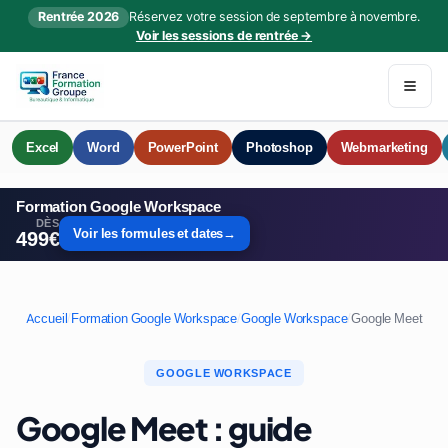
Rentrée 2026
Réservez votre session de septembre à novembre.
Voir les sessions de rentrée →
Excel
Word
PowerPoint
Photoshop
Webmarketing
Formation Google Workspace
DÈS
Voir les formules et dates
→
499€
Accueil
/
Formation Google Workspace
/
Google Workspace
/
Google Meet
GOOGLE WORKSPACE
Google Meet : guide