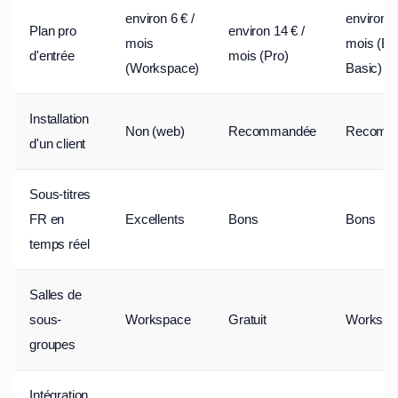
environ 6 € /
environ 7
Plan pro
environ 14 € /
mois
mois (Bu
d'entrée
mois (Pro)
(Workspace)
Basic)
Installation
Non (web)
Recommandée
Recomm
d'un client
Sous-titres
FR en
Excellents
Bons
Bons
temps réel
Salles de
sous-
Workspace
Gratuit
Workspa
groupes
Intégration