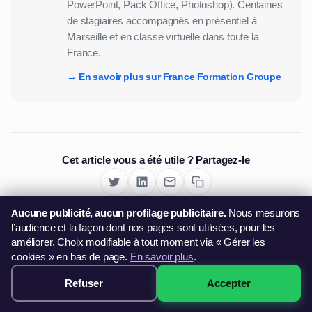
PowerPoint, Pack Office, Photoshop). Centaines
de stagiaires accompagnés en présentiel à
Marseille et en classe virtuelle dans toute la
France.
→ En savoir plus sur France Formation Groupe
Cet article vous a été utile ? Partagez-le
Aucune publicité, aucun profilage publicitaire.
Nous mesurons
l’audience et la façon dont nos pages sont utilisées, pour les
améliorer. Choix modifiable à tout moment via « Gérer les
cookies » en bas de page.
En savoir plus
.
FORMATION CERTIFIANTE
Formation Google Workspace
Refuser
Accepter
Réserver →
dès 499€
Vous voulez maîtriser Google