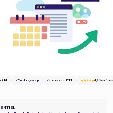
★★★★★
le CPF
✓
Certifié Qualiopi
✓
Certification ICDL
4,8/5
sur 6 av
SENTIEL