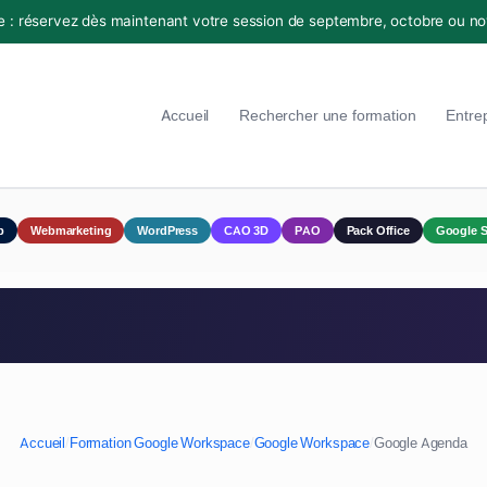
e : réservez dès maintenant votre session de septembre, octobre ou n
Accueil
Rechercher une formation
Entre
p
Webmarketing
WordPress
CAO 3D
PAO
Pack Office
Google S
Accueil
/
Formation Google Workspace
/
Google Workspace
/
Google Agenda