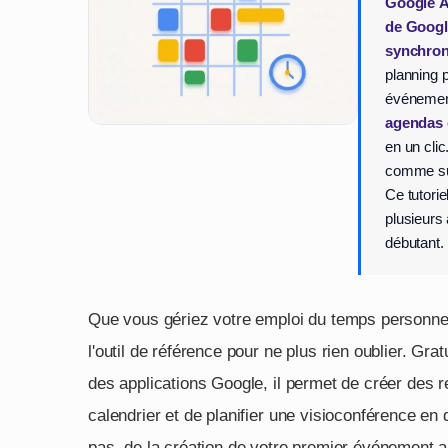
Google Ag
de Googl
synchron
planning p
événemen
agendas
en un clic
comme sur
Ce tutori
plusieurs 
débutant.
Que vous gériez votre emploi du temps personnel
l'outil de référence pour ne plus rien oublier. Gra
des applications Google, il permet de créer des r
calendrier et de planifier une visioconférence e
pas, de la création de votre premier événement au