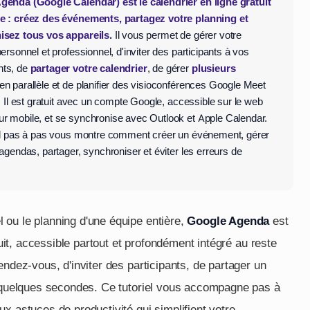
enda (Google Calendar) est le calendrier en ligne gratuit
e : créez des événements, partagez votre planning et
isez tous vos appareils.
Il vous permet de gérer votre
ersonnel et professionnel, d'inviter des participants à vos
ts, de
partager votre calendrier
, de gérer
plusieurs
en parallèle et de planifier des visioconférences Google Meet
. Il est gratuit avec un compte Google, accessible sur le web
 mobile, et se synchronise avec Outlook et Apple Calendar.
el pas à pas vous montre comment créer un événement, gérer
agendas, partager, synchroniser et éviter les erreurs de
 ou le planning d'une équipe entière,
Google Agenda
est
tuit, accessible partout et profondément intégré au reste
endez-vous, d'inviter des participants, de partager un
n quelques secondes. Ce tutoriel vous accompagne pas à
x astuces de productivité qui simplifient votre