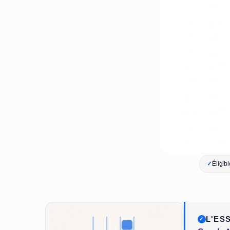
✓
Éligib
L'ES