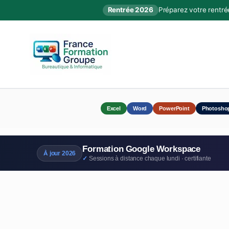
Rentrée 2026
Préparez votre rentré
Excel
Word
PowerPoint
Photosho
Formation Google Workspace
À jour 2026
Sessions à distance chaque lundi · certifiante