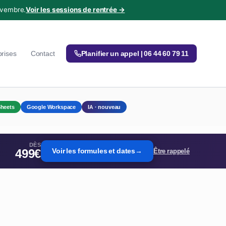
ovembre.
Voir les sessions de rentrée →
prises
Contact
Planifier un appel | 06 44 60 79 11
heets
Google Workspace
IA · nouveau
DÈS
499€
Voir les formules et dates
→
Être rappelé