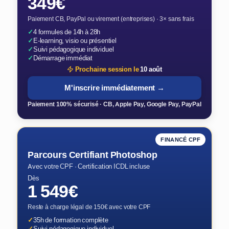
349€
Paiement CB, PayPal ou virement (entreprises) · 3× sans frais
✓
4 formules de 14h à 28h
✓
E-learning, visio ou présentiel
✓
Suivi pédagogique individuel
✓
Démarrage immédiat
Prochaine session le
10 août
M'inscrire immédiatement →
Paiement 100% sécurisé · CB, Apple Pay, Google Pay, PayPal
FINANCÉ CPF
Parcours Certifiant Photoshop
Avec votre CPF · Certification ICDL incluse
Dès
1 549€
Reste à charge légal de 150€ avec votre CPF
✓
35h de formation complète
✓
Suivi pédagogique individuel