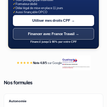
✓
Formateur dédié
✓
Délai légal de mise en place 11 jours
✓
Aussi finançable OPCO
Utiliser mes droits CPF →
Financer avec France Travail →
Financé jusqu'à 90% par votre CPF
★★★★★
Note 4.8/5
sur Google
Nos formules
Autonomie