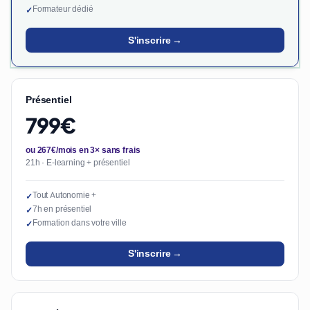
Formateur dédié
✓
S'inscrire →
Présentiel
799€
ou 267€/mois en 3× sans frais
21h · E-learning + présentiel
Tout Autonomie +
✓
7h en présentiel
✓
Formation dans votre ville
✓
S'inscrire →