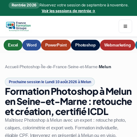
Rentrée 2026
Réservez votre session de septembre à novembre.
Voir les sessions de rentrée →
Excel
Word
PowerPoint
Photoshop
Webmarketing
Accueil
Photoshop
Île-de-France
Seine-et-Marne
Melun
›
›
›
›
Prochaine session le Lundi 10 août 2026 à Melun
Formation Photoshop à Melun
en Seine-et-Marne : retouche
et création, certifié ICDL
Maîtrisez Photoshop à Melun avec un expert : retouche photo,
calques, colorimétrie et export web. Formation individuelle,
éligible CPF. Intervenez en présentiel à Melun ou en visio.