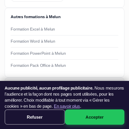
Autres formations à Melun
Formation Excel à Melun
Formation Word à Melun
Formation PowerPoint à Melun
Formation Pack Office à Melun
Besoin d'informations ?
Aucune publicité, aucun profilage publicitaire.
Nous mesurons
l’audience et la façon dont nos pages sont utilisées, pour les
Vous souhaitez en savoir plus sur nos formations ?
améliorer. Choix modifiable à tout moment via « Gérer les
06 44 60 79 11
cookies » en bas de page.
En savoir plus
.
contact@francefg.fr
Refuser
Accepter
349€ · Voir les sessions →