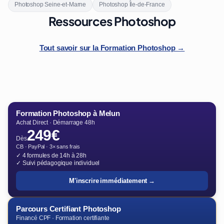
Photoshop Seine-et-Marne
Photoshop Île-de-France
Ressources Photoshop
Tout savoir sur la Formation Photoshop →
Formation Photoshop à Melun
Achat Direct · Démarrage 48h
249€
Dès
CB · PayPal · 3× sans frais
✓ 4 formules de 14h à 28h
✓ Suivi pédagogique individuel
M'inscrire immédiatement →
Parcours Certifiant Photoshop
Financé CPF · Formation certifiante