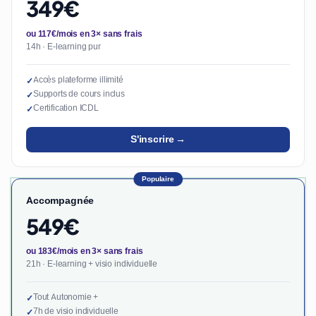
349€
ou 117€/mois en 3× sans frais
14h · E-learning pur
Accès plateforme illimité
✓
Supports de cours inclus
✓
Certification ICDL
✓
S'inscrire →
Populaire
Accompagnée
549€
ou 183€/mois en 3× sans frais
21h · E-learning + visio individuelle
Tout Autonomie +
✓
7h de visio individuelle
✓