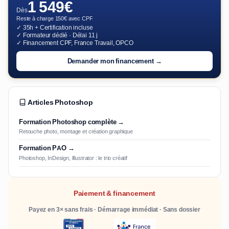
1 549€
Dès
Reste à charge 150€ avec CPF
✓ 35h + Certification incluse
✓ Formateur dédié · Délai 11 j
✓ Financement CPF, France Travail, OPCO
Demander mon financement →
Articles Photoshop
Formation Photoshop complète →
Retouche photo, montage et création graphique
Formation PAO →
Photoshop, InDesign, Illustrator : le trio créatif
Paiement & financement
Payez en 3× sans frais · Démarrage immédiat · Sans dossier