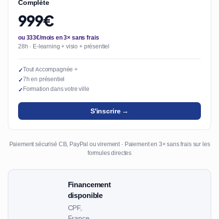
Complète
999€
ou 333€/mois en 3× sans frais
28h · E-learning + visio + présentiel
Tout Accompagnée +
✓
7h en présentiel
✓
Formation dans votre ville
✓
S'inscrire →
Paiement sécurisé CB, PayPal ou virement · Paiement en 3× sans frais sur les
formules directes
Financement
disponible
CPF,
France