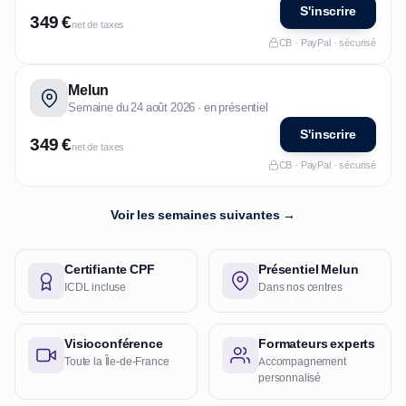
S'inscrire
349 €
net de taxes
CB · PayPal · sécurisé
Melun
Semaine du 24 août 2026 · en présentiel
S'inscrire
349 €
net de taxes
CB · PayPal · sécurisé
Voir les semaines suivantes →
Certifiante CPF
Présentiel Melun
ICDL incluse
Dans nos centres
Visioconférence
Formateurs experts
Toute la Île-de-France
Accompagnement
personnalisé