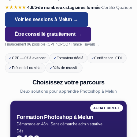
★
★
★
★
★
4.8/5
de nombreux stagiaires formés
Certifié Qualiopi
•
•
Voir les sessions à Melun →
Être conseillé gratuitement →
Financement 0€ possible (CPF / OPCO / France Travail) →
✓
CPF — 0€ à avancer
✓
Formateur dédié
✓
Certification ICDL
✓
Présentiel ou visio
✓
94% de réussite
Choisissez votre parcours
Deux solutions pour apprendre Photoshop à Melun
ACHAT DIRECT
Formation Photoshop à Melun
Démarrage en 48h · Sans démarche administrative
Dès