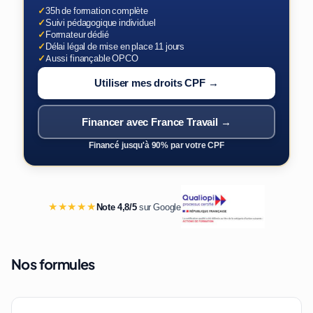
✓
35h de formation complète
✓
Suivi pédagogique individuel
✓
Formateur dédié
✓
Délai légal de mise en place 11 jours
✓
Aussi finançable OPCO
Utiliser mes droits CPF →
Financer avec France Travail →
Financé jusqu'à 90% par votre CPF
★★★★★
Note 4,8/5
sur Google
Nos formules