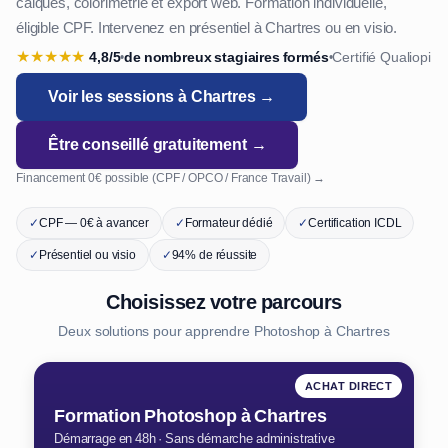
calques, colorimétrie et export web. Formation individuelle,
éligible CPF. Intervenez en présentiel à Chartres ou en visio.
★
★
★
★
★
4,8/5
de nombreux stagiaires formés
Certifié Qualiopi
•
•
Voir les sessions à Chartres →
Être conseillé gratuitement →
Financement 0€ possible (CPF / OPCO / France Travail) →
✓
CPF — 0€ à avancer
✓
Formateur dédié
✓
Certification ICDL
✓
Présentiel ou visio
✓
94% de réussite
Choisissez votre parcours
Deux solutions pour apprendre Photoshop à Chartres
ACHAT DIRECT
Formation Photoshop à Chartres
Démarrage en 48h · Sans démarche administrative