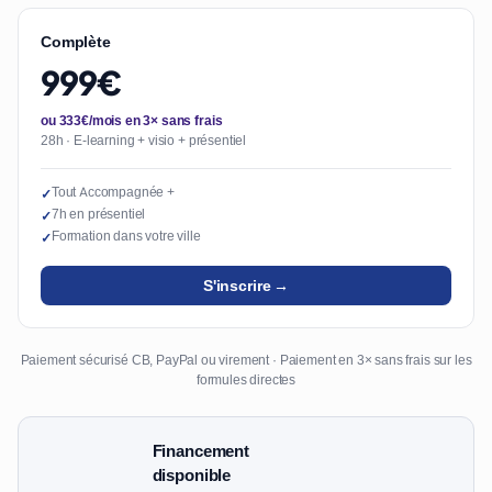
Complète
999€
ou 333€/mois en 3× sans frais
28h · E-learning + visio + présentiel
Tout Accompagnée +
✓
7h en présentiel
✓
Formation dans votre ville
✓
S'inscrire →
Paiement sécurisé CB, PayPal ou virement · Paiement en 3× sans frais sur les
formules directes
Financement
disponible