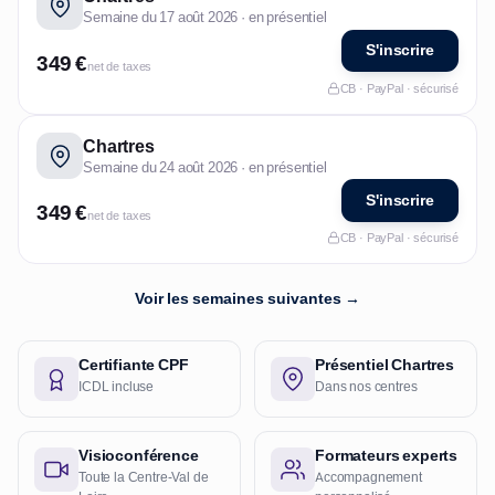
Semaine du 17 août 2026 · en présentiel
S'inscrire
349 €
net de taxes
CB · PayPal · sécurisé
Chartres
Semaine du 24 août 2026 · en présentiel
S'inscrire
349 €
net de taxes
CB · PayPal · sécurisé
Voir les semaines suivantes →
Certifiante CPF
Présentiel Chartres
ICDL incluse
Dans nos centres
Visioconférence
Formateurs experts
Toute la Centre-Val de
Accompagnement