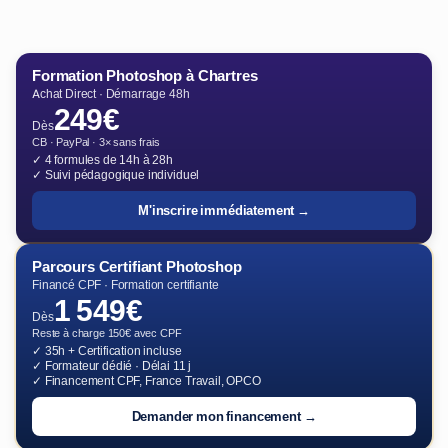
Formation Photoshop à Chartres
Achat Direct · Démarrage 48h
249€
Dès
CB · PayPal · 3× sans frais
✓ 4 formules de 14h à 28h
✓ Suivi pédagogique individuel
M'inscrire immédiatement →
Parcours Certifiant Photoshop
Financé CPF · Formation certifiante
1 549€
Dès
Reste à charge 150€ avec CPF
✓ 35h + Certification incluse
✓ Formateur dédié · Délai 11 j
✓ Financement CPF, France Travail, OPCO
Demander mon financement →