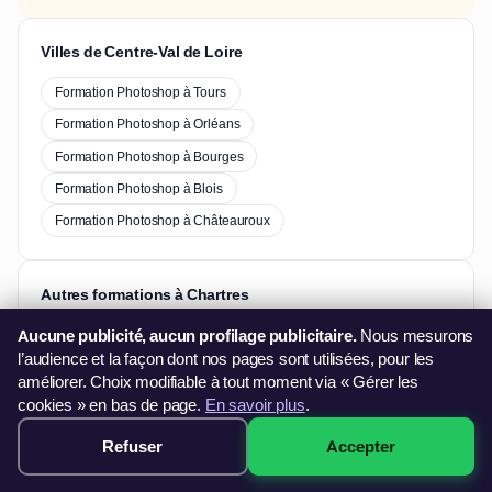
Villes de Centre-Val de Loire
Formation Photoshop à Tours
Formation Photoshop à Orléans
Formation Photoshop à Bourges
Formation Photoshop à Blois
Formation Photoshop à Châteauroux
Autres formations à Chartres
Aucune publicité, aucun profilage publicitaire.
Nous mesurons
Formation Excel à Chartres
l’audience et la façon dont nos pages sont utilisées, pour les
améliorer. Choix modifiable à tout moment via « Gérer les
Formation Word à Chartres
cookies » en bas de page.
En savoir plus
.
Formation PowerPoint à Chartres
Refuser
Accepter
349€ · Voir les sessions →
Formation Pack Office à Chartres