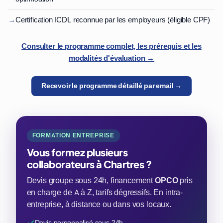
→
Certification ICDL reconnue par les employeurs (éligible CPF)
Consulter le programme complet, les prérequis et les
modalités d'évaluation →
Recevoir le programme détaillé par email →
FORMATION ENTREPRISE
Vous formez plusieurs
collaborateurs à Chartres ?
Devis groupe sous 24h, financement
OPCO
pris
en charge de A à Z, tarifs dégressifs. En intra-
entreprise, à distance ou dans vos locaux.
Devis personnalisé sous 24h