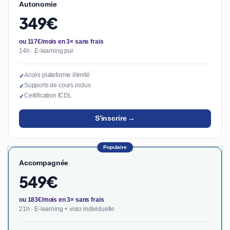
Autonomie
349€
ou 117€/mois en 3× sans frais
14h · E-learning pur
Accès plateforme illimité
✓
Supports de cours inclus
✓
Certification ICDL
✓
S'inscrire →
Populaire
Accompagnée
549€
ou 183€/mois en 3× sans frais
21h · E-learning + visio individuelle