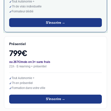
Tout Autonomie +
✓
7h de visio individuelle
✓
Formateur dédié
✓
S'inscrire →
Présentiel
799€
ou 267€/mois en 3× sans frais
21h · E-learning + présentiel
Tout Autonomie +
✓
7h en présentiel
✓
Formation dans votre ville
✓
S'inscrire →