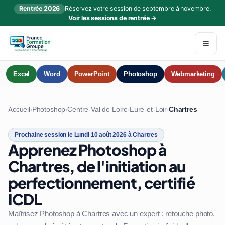
Rentrée 2026
Réservez votre session de septembre à novembre.
Voir les sessions de rentrée →
Excel
Word
PowerPoint
Photoshop
Webmarketing
Accueil
Photoshop
Centre-Val de Loire
Eure-et-Loir
Chartres
›
›
›
›
Prochaine session le Lundi 10 août 2026 à Chartres
Apprenez Photoshop à
Chartres, de l'initiation au
perfectionnement, certifié
ICDL
Maîtrisez Photoshop à Chartres avec un expert : retouche photo,