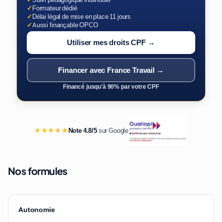
✓
Formateur dédié
✓
Délai légal de mise en place 11 jours
✓
Aussi finançable OPCO
Utiliser mes droits CPF →
Financer avec France Travail →
Financé jusqu'à 90% par votre CPF
★★★★★
Note 4.8/5
sur Google
Nos formules
Autonomie