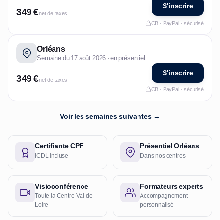
S'inscrire
349 €
net de taxes
CB · PayPal · sécurisé
Orléans
Semaine du 17 août 2026 · en présentiel
S'inscrire
349 €
net de taxes
CB · PayPal · sécurisé
Voir les semaines suivantes →
Certifiante CPF
Présentiel Orléans
ICDL incluse
Dans nos centres
Visioconférence
Formateurs experts
Toute la Centre-Val de
Accompagnement
Loire
personnalisé