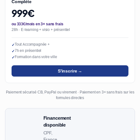
Complète
999€
ou 333€/mois en 3× sans frais
28h · E-learning + visio + présentiel
Tout Accompagnée +
✓
7h en présentiel
✓
Formation dans votre ville
✓
S'inscrire →
Paiement sécurisé CB, PayPal ou virement · Paiement en 3× sans frais sur les
formules directes
Financement
disponible
CPF,
France