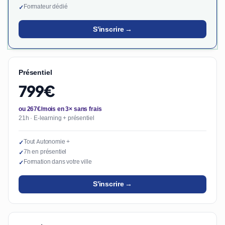
Formateur dédié
✓
S'inscrire →
Présentiel
799€
ou 267€/mois en 3× sans frais
21h · E-learning + présentiel
Tout Autonomie +
✓
7h en présentiel
✓
Formation dans votre ville
✓
S'inscrire →