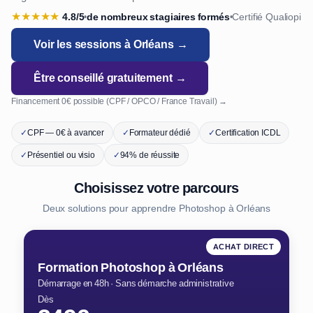
★
★
★
★
★
4.8/5
de nombreux stagiaires formés
Certifié Qualiopi
•
•
Voir les sessions à Orléans →
Être conseillé gratuitement →
Financement 0€ possible (CPF / OPCO / France Travail) →
✓
CPF — 0€ à avancer
✓
Formateur dédié
✓
Certification ICDL
✓
Présentiel ou visio
✓
94% de réussite
Choisissez votre parcours
Deux solutions pour apprendre Photoshop à Orléans
ACHAT DIRECT
Formation Photoshop à Orléans
Démarrage en 48h · Sans démarche administrative
Dès