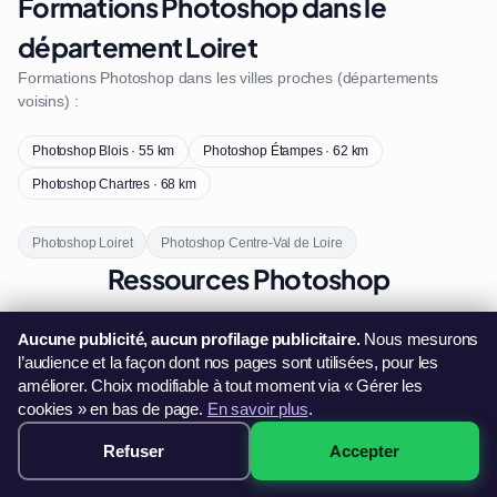
Formations Photoshop dans le
département Loiret
Formations Photoshop dans les villes proches (départements
voisins) :
Photoshop Blois · 55 km
Photoshop Étampes · 62 km
Photoshop Chartres · 68 km
Photoshop Loiret
Photoshop Centre-Val de Loire
Ressources Photoshop
Tout savoir sur la Formation Photoshop →
Aucune publicité, aucun profilage publicitaire.
Nous mesurons
l’audience et la façon dont nos pages sont utilisées, pour les
améliorer. Choix modifiable à tout moment via « Gérer les
cookies » en bas de page.
En savoir plus
.
Refuser
Accepter
349€ · Voir les sessions →
Formation Photoshop à Orléans