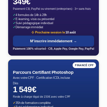
349€
Paiement CB, PayPal ou virement (entreprises) · 3× sans frais
✓
4 formules de 14h à 28h
✓
E-learning, visio ou présentiel
✓
Suivi pédagogique individuel
✓
Démarrage immédiat
Prochaine session le
10 août
M'inscrire immédiatement →
Paiement 100% sécurisé · CB, Apple Pay, Google Pay, PayPal
FINANCÉ CPF
Parcours Certifiant Photoshop
Avec votre CPF · Certification ICDL incluse
Dès
1 549€
Reste à charge légal de 150€ avec votre CPF
✓
35h de formation complète
✓
Suivi pédagogique individuel