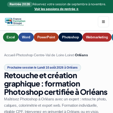
Rentrée 2026
Réservez votre session de septembre à novembre.
Voir les sessions de rentrée →
Excel
Word
PowerPoint
Photoshop
Webmarketing
Accueil
Photoshop
Centre-Val de Loire
Loiret
Orléans
›
›
›
›
Prochaine session le Lundi 10 août 2026 à Orléans
Retouche et création
graphique : formation
Photoshop certifiée à Orléans
Maîtrisez Photoshop à Orléans avec un expert : retouche photo,
calques, colorimétrie et export web. Formation individuelle,
éligible CPF. Intervenez en présentiel à Orléans ou en visio.