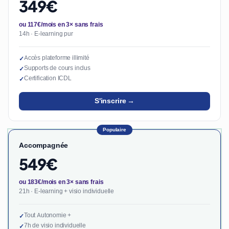
349€
ou 117€/mois en 3× sans frais
14h · E-learning pur
Accès plateforme illimité
✓
Supports de cours inclus
✓
Certification ICDL
✓
S'inscrire →
Populaire
Accompagnée
549€
ou 183€/mois en 3× sans frais
21h · E-learning + visio individuelle
Tout Autonomie +
✓
7h de visio individuelle
✓