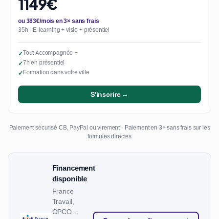
1149€
ou 383€/mois en 3× sans frais
35h · E-learning + visio + présentiel
Tout Accompagnée +
✓
7h en présentiel
✓
Formation dans votre ville
✓
S'inscrire →
Paiement sécurisé CB, PayPal ou virement · Paiement en 3× sans frais sur les
formules directes
Financement
disponible
France
Travail,
OPCO…