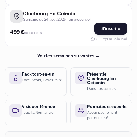
Cherbourg-En-Cotentin
Semaine du 24 août 2026 · en présentiel
S'inscrire
499 €
net de taxes
CB · PayPal · sécurisé
Voir les semaines suivantes →
Pack tout-en-un
Présentiel
Cherbourg-En-
Excel, Word, PowerPoint
Cotentin
Dans nos centres
Visioconférence
Formateurs experts
Toute la Normandie
Accompagnement
personnalisé