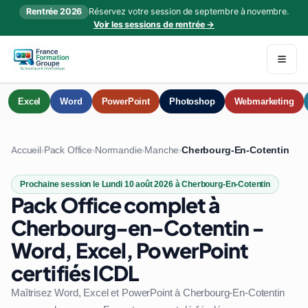
Rentrée 2026
Réservez votre session de septembre à novembre.
Voir les sessions de rentrée →
Excel
Word
PowerPoint
Photoshop
Webmarketing
Accueil
Pack Office
Normandie
Manche
Cherbourg-En-Cotentin
›
›
›
›
Prochaine session le Lundi 10 août 2026 à Cherbourg-En-Cotentin
Pack Office complet à
Cherbourg-en-Cotentin -
Word, Excel, PowerPoint
certifiés ICDL
Maîtrisez Word, Excel et PowerPoint à Cherbourg-En-Cotentin