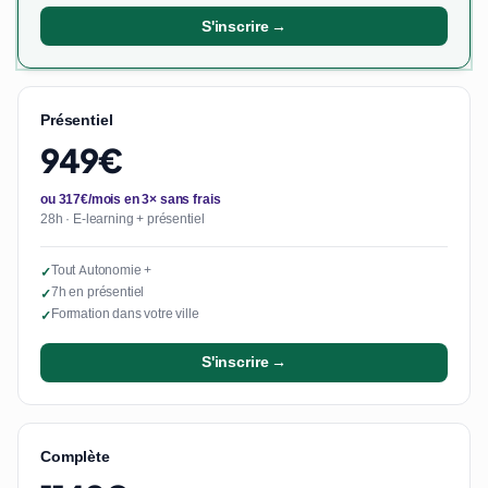
S'inscrire →
Présentiel
949€
ou 317€/mois en 3× sans frais
28h · E-learning + présentiel
Tout Autonomie +
✓
7h en présentiel
✓
Formation dans votre ville
✓
S'inscrire →
Complète