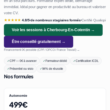
en un seul parcours. Formateur expert dédié, démarrage
immédiat. Idéal pour gagner en productivité au bureau et valoriser
votre CV.
★
★
★
★
★
4.8/5
de nombreux stagiaires formés
Certifié Qualiopi
•
•
Voir les sessions à Cherbourg-En-Cotentin →
Être conseillé gratuitement →
Financement 0€ possible (CPF / OPCO / France Travail) →
✓
CPF — 0€ à avancer
✓
Formateur dédié
✓
Certification ICDL
✓
Présentiel ou visio
✓
94% de réussite
Nos formules
Autonomie
499€