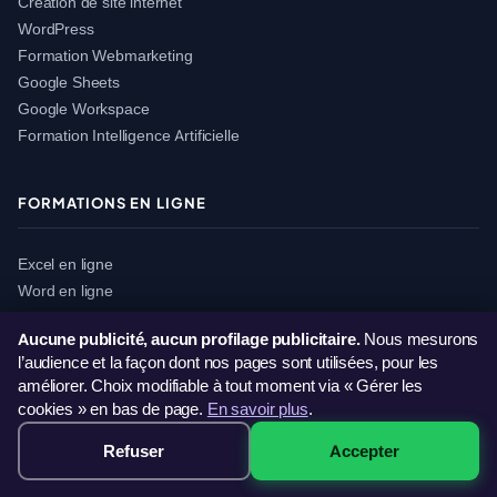
Création de site internet
WordPress
Formation Webmarketing
Google Sheets
Google Workspace
Formation Intelligence Artificielle
FORMATIONS EN LIGNE
Excel en ligne
Word en ligne
PowerPoint en ligne
Aucune publicité, aucun profilage publicitaire.
Nous mesurons
Pack Office en ligne
l’audience et la façon dont nos pages sont utilisées, pour les
Photoshop en ligne
améliorer. Choix modifiable à tout moment via « Gérer les
PAO en ligne
cookies » en bas de page.
En savoir plus
.
CAO 3D en ligne
Refuser
Accepter
WordPress en ligne
499€ · Voir les sessions →
Google Sheets en ligne