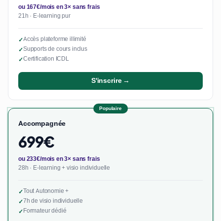
ou 167€/mois en 3× sans frais
21h · E-learning pur
Accès plateforme illimité
✓
Supports de cours inclus
✓
Certification ICDL
✓
S'inscrire →
Populaire
Accompagnée
699€
ou 233€/mois en 3× sans frais
28h · E-learning + visio individuelle
Tout Autonomie +
✓
7h de visio individuelle
✓
Formateur dédié
✓