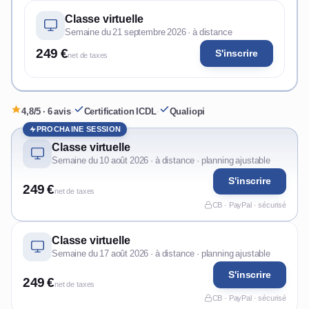
Classe virtuelle
Semaine du 21 septembre 2026 · à distance
249 €
S'inscrire
net de taxes
4,8/5 · 6 avis
·
Certification ICDL
·
Qualiopi
PROCHAINE SESSION
Classe virtuelle
Semaine du 10 août 2026 · à distance · planning ajustable
S'inscrire
249 €
net de taxes
CB · PayPal · sécurisé
Classe virtuelle
Semaine du 17 août 2026 · à distance · planning ajustable
S'inscrire
249 €
net de taxes
CB · PayPal · sécurisé