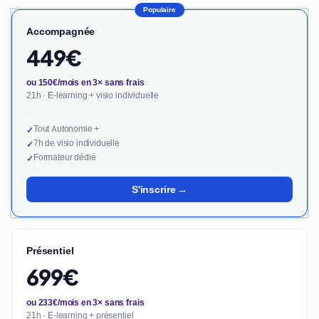
Populaire
Accompagnée
449€
ou 150€/mois en 3× sans frais
21h · E-learning + visio individuelle
Tout Autonomie +
✓
7h de visio individuelle
✓
Formateur dédié
✓
S'inscrire →
Présentiel
699€
ou 233€/mois en 3× sans frais
21h · E-learning + présentiel