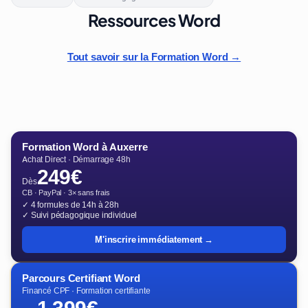
Ressources Word
Tout savoir sur la Formation Word →
Formation Word à Auxerre
Achat Direct · Démarrage 48h
249€
Dès
CB · PayPal · 3× sans frais
✓ 4 formules de 14h à 28h
✓ Suivi pédagogique individuel
M'inscrire immédiatement →
Parcours Certifiant Word
Financé CPF · Formation certifiante