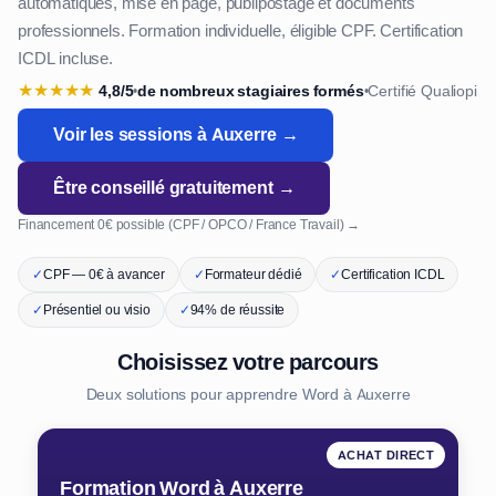
automatiques, mise en page, publipostage et documents
professionnels. Formation individuelle, éligible CPF. Certification
ICDL incluse.
★
★
★
★
★
4,8/5
de nombreux stagiaires formés
Certifié Qualiopi
•
•
Voir les sessions à Auxerre →
Être conseillé gratuitement →
Financement 0€ possible (CPF / OPCO / France Travail) →
✓
CPF — 0€ à avancer
✓
Formateur dédié
✓
Certification ICDL
✓
Présentiel ou visio
✓
94% de réussite
Choisissez votre parcours
Deux solutions pour apprendre Word à Auxerre
ACHAT DIRECT
Formation Word à Auxerre