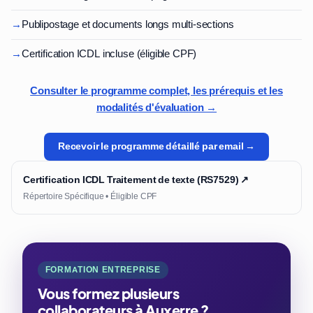
→
Publipostage et documents longs multi-sections
→
Certification ICDL incluse (éligible CPF)
Consulter le programme complet, les prérequis et les
modalités d'évaluation →
Recevoir le programme détaillé par email →
Certification ICDL Traitement de texte (RS7529) ↗
Répertoire Spécifique • Éligible CPF
FORMATION ENTREPRISE
Vous formez plusieurs
collaborateurs à Auxerre ?