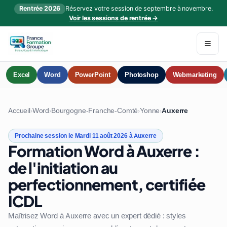
Rentrée 2026
Réservez votre session de septembre à novembre.
Voir les sessions de rentrée →
Excel
Word
PowerPoint
Photoshop
Webmarketing
Accueil
Word
Bourgogne-Franche-Comté
Yonne
Auxerre
›
›
›
›
Prochaine session le Mardi 11 août 2026 à Auxerre
Formation Word à Auxerre :
de l'initiation au
perfectionnement, certifiée
ICDL
Maîtrisez Word à Auxerre avec un expert dédié : styles