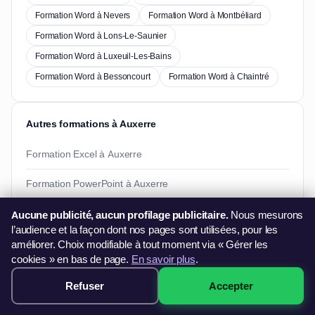
Formation Word à Nevers
Formation Word à Montbéliard
Formation Word à Lons-Le-Saunier
Formation Word à Luxeuil-Les-Bains
Formation Word à Bessoncourt
Formation Word à Chaintré
Autres formations à Auxerre
Formation Excel à Auxerre
Formation PowerPoint à Auxerre
Formation Pack Office à Auxerre
Aucune publicité, aucun profilage publicitaire.
Nous mesurons
l’audience et la façon dont nos pages sont utilisées, pour les
Formation Photoshop à Auxerre
améliorer. Choix modifiable à tout moment via « Gérer les
cookies » en bas de page.
En savoir plus
.
Refuser
Accepter
249€ · Voir les sessions →
Besoin d'informations ?
Vous souhaitez en savoir plus sur nos formations ?