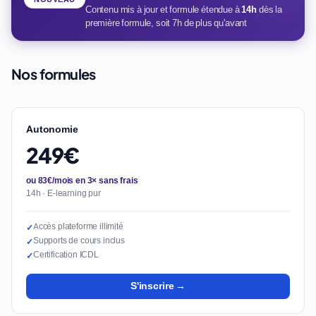
Contenu mis à jour et formule étendue à
14h
dès la
première formule, soit 7h de plus qu'avant
Nos formules
Autonomie
249€
ou 83€/mois en 3× sans frais
14h · E-learning pur
Accès plateforme illimité
✓
Supports de cours inclus
✓
Certification ICDL
✓
S'inscrire →