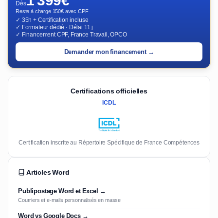
1 399€
Dès
Reste à charge 150€ avec CPF
✓ 35h + Certification incluse
✓ Formateur dédié · Délai 11 j
✓ Financement CPF, France Travail, OPCO
Demander mon financement →
Certifications officielles
ICDL
Certification inscrite au Répertoire Spécifique de France Compétences
Articles Word
Publipostage Word et Excel →
Courriers et e-mails personnalisés en masse
Word vs Google Docs →