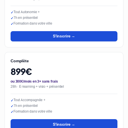
Tout Autonomie +
✓
7h en présentiel
✓
Formation dans votre ville
✓
S'inscrire →
Complète
899€
ou 300€/mois en 3× sans frais
28h · E-learning + visio + présentiel
Tout Accompagnée +
✓
7h en présentiel
✓
Formation dans votre ville
✓
S'inscrire →