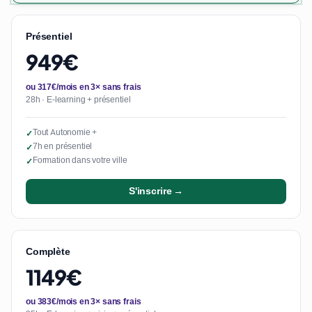
Présentiel
949€
ou 317€/mois en 3× sans frais
28h · E-learning + présentiel
Tout Autonomie +
✓
7h en présentiel
✓
Formation dans votre ville
✓
S'inscrire →
Complète
1149€
ou 383€/mois en 3× sans frais