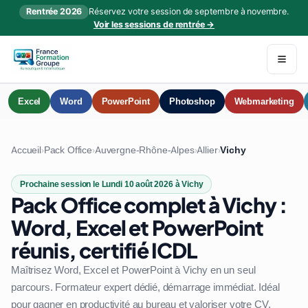
Rentrée 2026
Réservez votre session de septembre à novembre.
Voir les sessions de rentrée →
Excel
Word
PowerPoint
Photoshop
Webmarketing
Accueil
Pack Office
Auvergne-Rhône-Alpes
Allier
Vichy
›
›
›
›
Prochaine session le Lundi 10 août 2026 à Vichy
Pack Office complet à Vichy :
Word, Excel et PowerPoint
réunis, certifié ICDL
Maîtrisez Word, Excel et PowerPoint à Vichy en un seul
parcours. Formateur expert dédié, démarrage immédiat. Idéal
pour gagner en productivité au bureau et valoriser votre CV.