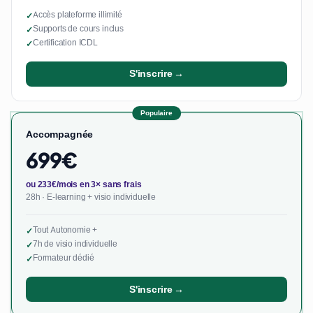
Accès plateforme illimité
✓
Supports de cours inclus
✓
Certification ICDL
✓
S'inscrire →
Populaire
Accompagnée
699€
ou 233€/mois en 3× sans frais
28h · E-learning + visio individuelle
Tout Autonomie +
✓
7h de visio individuelle
✓
Formateur dédié
✓
S'inscrire →