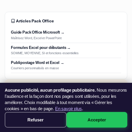
Articles Pack Office
Guide Pack Office Microsoft →
Maîtrisez Word, Excel et PowerPoint
Formules Excel pour débutants →
SOMME, MOYENNE, SI et fonctions essentielles
Publipostage Word et Excel →
Courriers personnalisés en masse
Paiement & financement
Aucune publicité, aucun profilage publicitaire.
Nous mesurons
l’audience et la façon dont nos pages sont utilisées, pour les
Payez en 3× sans frais · Démarrage immédiat · Sans dossier
améliorer. Choix modifiable à tout moment via « Gérer les
cookies » en bas de page.
En savoir plus
.
Refuser
Accepter
Aussi éligible France Travail
499€ · Voir les sessions →
Travailleur indépendant ? Découvrez le
FIFPL
(libéraux) ou le