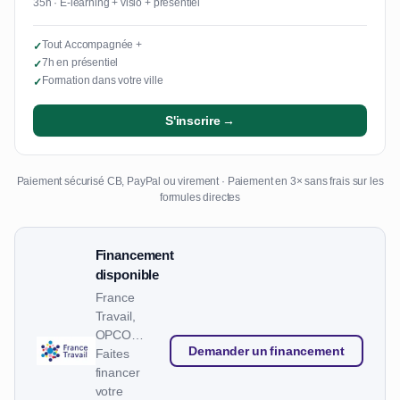
35h · E-learning + visio + présentiel
Tout Accompagnée +
✓
7h en présentiel
✓
Formation dans votre ville
✓
S'inscrire →
Paiement sécurisé CB, PayPal ou virement · Paiement en 3× sans frais sur les
formules directes
Financement
disponible
France
Travail,
OPCO…
Demander un financement
Faites
financer
votre