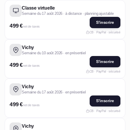
Classe virtuelle
Semaine du 17 août 2026 · à distance · planning ajustable
S'inscrire
499 €
net de taxes
CB · PayPal · sécurisé
Vichy
Semaine du 10 août 2026 · en présentiel
S'inscrire
499 €
net de taxes
CB · PayPal · sécurisé
Vichy
Semaine du 17 août 2026 · en présentiel
S'inscrire
499 €
net de taxes
CB · PayPal · sécurisé
Vichy