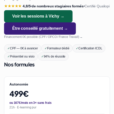
★
★
★
★
★
4,8/5
de nombreux stagiaires formés
Certifié Qualiopi
•
•
Voir les sessions à Vichy →
Être conseillé gratuitement →
Financement 0€ possible (CPF / OPCO / France Travail) →
✓
CPF — 0€ à avancer
✓
Formateur dédié
✓
Certification ICDL
✓
Présentiel ou visio
✓
94% de réussite
Nos formules
Autonomie
499€
ou 167€/mois en 3× sans frais
21h · E-learning pur