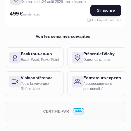
Semaine du 24 août 2026 · en présentiel
S'inscrire
499 €
net de taxes
CB · PayPal · sécurisé
Voir les semaines suivantes →
Pack tout-en-un
Présentiel Vichy
Excel, Word, PowerPoint
Dans nos centres
Visioconférence
Formateurs experts
Toute la Auvergne-
Accompagnement
Rhône-Alpes
personnalisé
CERTIFIÉ PAR