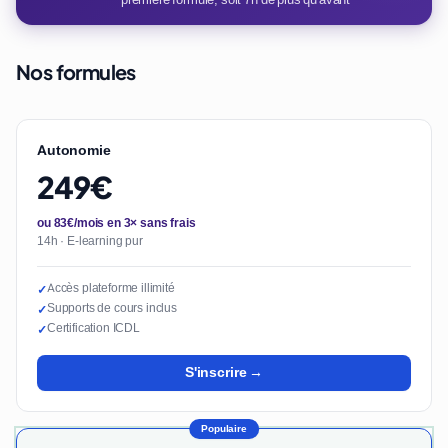
Nos formules
Autonomie
249€
ou 83€/mois en 3× sans frais
14h · E-learning pur
Accès plateforme illimité
✓
Supports de cours inclus
✓
Certification ICDL
✓
S'inscrire →
Populaire