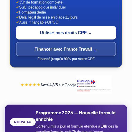
✓
35h de formation complète
✓
Suivi pédagogique individuel
✓
Formateur dédié
✓
Délai légal de mise en place 11 jours
✓
Aussi finançable OPCO
Utiliser mes droits CPF →
Financer avec France Travail →
Financé jusqu'à 90% par votre CPF
★★★★★
Note 4,8/5
sur Google
Programme 2026 — Nouvelle formule
enrichie
NOUVEAU
Contenu mis à jour et formule étendue à
14h
dès la
première formule, soit 7h de plus qu'avant