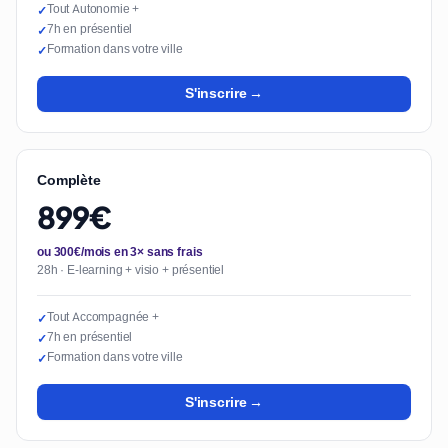
Tout Autonomie +
✓
7h en présentiel
✓
Formation dans votre ville
✓
S'inscrire →
Complète
899€
ou 300€/mois en 3× sans frais
28h · E-learning + visio + présentiel
Tout Accompagnée +
✓
7h en présentiel
✓
Formation dans votre ville
✓
S'inscrire →