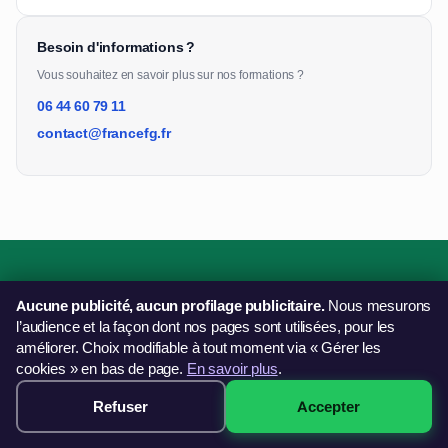
Besoin d'informations ?
Vous souhaitez en savoir plus sur nos formations ?
06 44 60 79 11
contact@francefg.fr
Une question sur nos formations ?
Aucune publicité, aucun profilage publicitaire.
Nous mesurons
l’audience et la façon dont nos pages sont utilisées, pour les
Notre équipe vous répond et vous oriente vers la bonne
améliorer. Choix modifiable à tout moment via « Gérer les
solution.
cookies » en bas de page.
En savoir plus
.
Nous contacter
Refuser
Accepter
249€ · Voir les sessions →