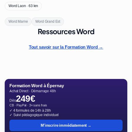
Word Laon · 63 km
Word Marne
Word Grand Est
Ressources Word
Tout savoir sur la Formation Word →
Formation Word à Épernay
Achat Direct · Démarrage 48h
249€
Dès
CB · PayPal · 3× sans frais
✓ 4 formules de 14h à 28h
✓ Suivi pédagogique individuel
M'inscrire immédiatement →