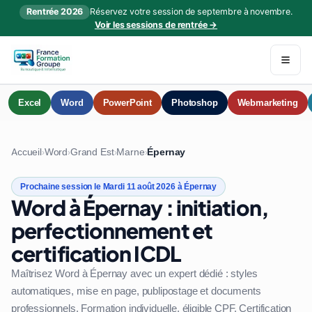
Rentrée 2026
Réservez votre session de septembre à novembre.
Voir les sessions de rentrée →
Excel
Word
PowerPoint
Photoshop
Webmarketing
Accueil
Word
Grand Est
Marne
Épernay
›
›
›
›
Prochaine session le Mardi 11 août 2026 à Épernay
Word à Épernay : initiation,
perfectionnement et
certification ICDL
Maîtrisez Word à Épernay avec un expert dédié : styles
automatiques, mise en page, publipostage et documents
professionnels. Formation individuelle, éligible CPF. Certification