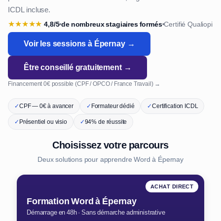
ICDL incluse.
★
★
★
★
★
4,8/5
de nombreux stagiaires formés
Certifié Qualiopi
•
•
Voir les sessions à Épernay →
Être conseillé gratuitement →
Financement 0€ possible (CPF / OPCO / France Travail) →
✓
CPF — 0€ à avancer
✓
Formateur dédié
✓
Certification ICDL
✓
Présentiel ou visio
✓
94% de réussite
Choisissez votre parcours
Deux solutions pour apprendre Word à Épernay
ACHAT DIRECT
Formation Word à Épernay
Démarrage en 48h · Sans démarche administrative