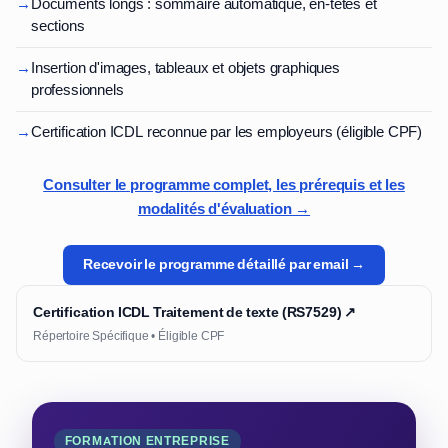
→
Documents longs : sommaire automatique, en-têtes et
sections
→
Insertion d'images, tableaux et objets graphiques
professionnels
→
Certification ICDL reconnue par les employeurs (éligible CPF)
Consulter le programme complet, les prérequis et les
modalités d'évaluation →
Recevoir le programme détaillé par email →
Certification ICDL Traitement de texte (RS7529) ↗
Répertoire Spécifique • Éligible CPF
FORMATION ENTREPRISE