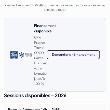
Paiement sécurisé CB, PayPal ou virement · Paiement en 3× sans frais sur les
formules directes
Financement
disponible
CPF,
France
Travail,
OPCO…
Demander un financement
Faites
financer
votre
formation
jusqu'à
100 %
Sessions disponibles – 2026
Formule Autonomie 14h — 249€
|