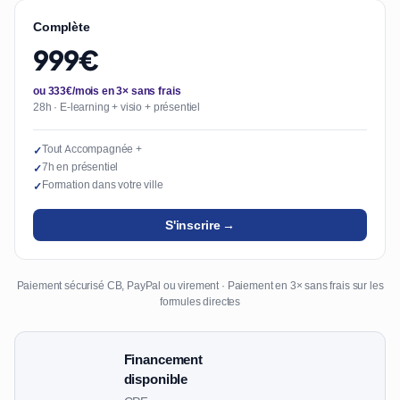
Complète
999€
ou 333€/mois en 3× sans frais
28h · E-learning + visio + présentiel
Tout Accompagnée +
✓
7h en présentiel
✓
Formation dans votre ville
✓
S'inscrire →
Paiement sécurisé CB, PayPal ou virement · Paiement en 3× sans frais sur les
formules directes
Financement
disponible