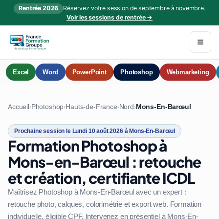
Rentrée 2026
Réservez votre session de septembre à novembre.
Voir les sessions de rentrée →
Excel
Word
PowerPoint
Photoshop
Webmarketing
Accueil
Photoshop
Hauts-de-France
Nord
Mons-En-Barœul
›
›
›
›
Prochaine session le Lundi 10 août 2026 à Mons-En-Barœul
Formation Photoshop à
Mons-en-Barœul : retouche
et création, certifiante ICDL
Maîtrisez Photoshop à Mons-En-Barœul avec un expert :
retouche photo, calques, colorimétrie et export web. Formation
individuelle, éligible CPF. Intervenez en présentiel à Mons-En-