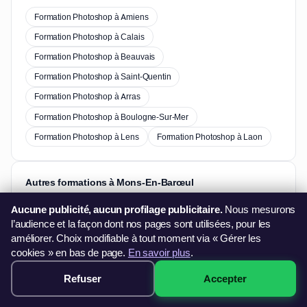
Formation Photoshop à Amiens
Formation Photoshop à Calais
Formation Photoshop à Beauvais
Formation Photoshop à Saint-Quentin
Formation Photoshop à Arras
Formation Photoshop à Boulogne-Sur-Mer
Formation Photoshop à Lens
Formation Photoshop à Laon
Autres formations à Mons-En-Barœul
Aucune publicité, aucun profilage publicitaire.
Nous mesurons
Formation Excel à Mons-En-Barœul
l’audience et la façon dont nos pages sont utilisées, pour les
améliorer. Choix modifiable à tout moment via « Gérer les
Formation Word à Mons-En-Barœul
cookies » en bas de page.
En savoir plus
.
Formation PowerPoint à Mons-En-Barœul
Refuser
Accepter
349€ · Voir les sessions →
Formation Pack Office à Mons-En-Barœul