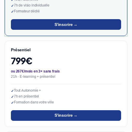
✓
7h de visio individuelle
✓
Formateur dédié
✓
S'inscrire →
Présentiel
799€
ou 267€/mois en 3× sans frais
21h · E-learning + présentiel
Tout Autonomie +
✓
7h en présentiel
✓
Formation dans votre ville
✓
S'inscrire →