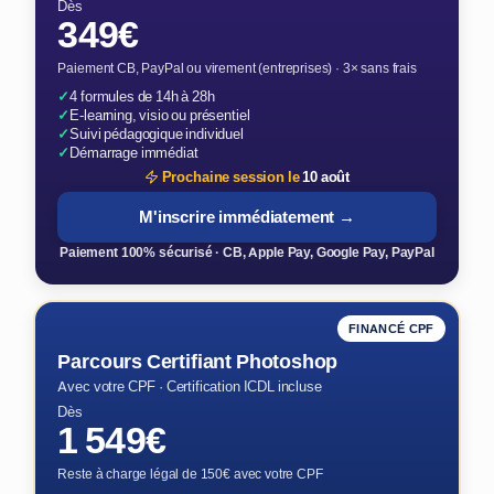
Dès
349€
Paiement CB, PayPal ou virement (entreprises) · 3× sans frais
✓
4 formules de 14h à 28h
✓
E-learning, visio ou présentiel
✓
Suivi pédagogique individuel
✓
Démarrage immédiat
Prochaine session le
10 août
M'inscrire immédiatement →
Paiement 100% sécurisé · CB, Apple Pay, Google Pay, PayPal
FINANCÉ CPF
Parcours Certifiant Photoshop
Avec votre CPF · Certification ICDL incluse
Dès
1 549€
Reste à charge légal de 150€ avec votre CPF