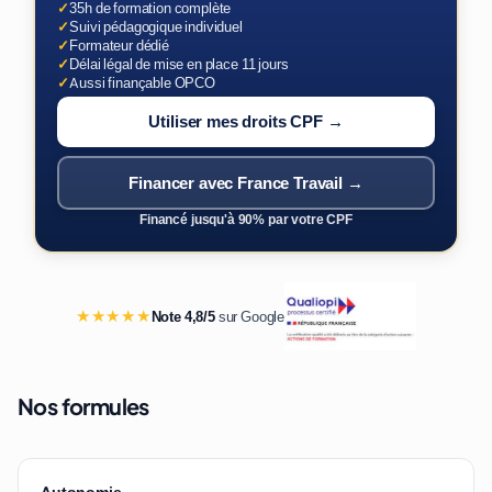
✓
35h de formation complète
✓
Suivi pédagogique individuel
✓
Formateur dédié
✓
Délai légal de mise en place 11 jours
✓
Aussi finançable OPCO
Utiliser mes droits CPF →
Financer avec France Travail →
Financé jusqu'à 90% par votre CPF
★★★★★
Note 4,8/5
sur Google
Nos formules