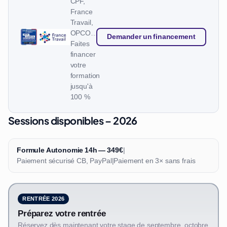
CPF,
France
Travail,
OPCO…
Demander un financement
Faites
financer
votre
formation
jusqu'à
100 %
Sessions disponibles – 2026
Formule Autonomie 14h — 349€
|
Paiement sécurisé CB, PayPal
|
Paiement en 3× sans frais
RENTRÉE 2026
Préparez votre rentrée
Réservez dès maintenant votre stage de septembre, octobre