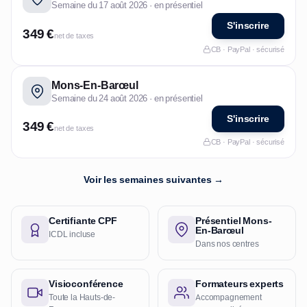
Semaine du 17 août 2026 · en présentiel
S'inscrire
349 €
net de taxes
CB · PayPal · sécurisé
Mons-En-Barœul
Semaine du 24 août 2026 · en présentiel
S'inscrire
349 €
net de taxes
CB · PayPal · sécurisé
Voir les semaines suivantes →
Certifiante CPF
Présentiel Mons-
En-Barœul
ICDL incluse
Dans nos centres
Visioconférence
Formateurs experts
Toute la Hauts-de-
Accompagnement