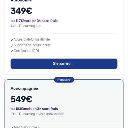
Autonomie
349€
ou 117€/mois en 3× sans frais
14h · E-learning pur
Accès plateforme illimité
✓
Supports de cours inclus
✓
Certification ICDL
✓
S'inscrire →
Populaire
Accompagnée
549€
ou 183€/mois en 3× sans frais
21h · E-learning + visio individuelle
Tout Autonomie +