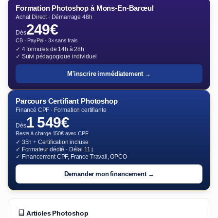
Formation Photoshop à Mons-En-Barœul
Achat Direct · Démarrage 48h
249€
Dès
CB · PayPal · 3× sans frais
✓ 4 formules de 14h à 28h
✓ Suivi pédagogique individuel
M'inscrire immédiatement →
Parcours Certifiant Photoshop
Financé CPF · Formation certifiante
1 549€
Dès
Reste à charge 150€ avec CPF
✓ 35h + Certification incluse
✓ Formateur dédié · Délai 11 j
✓ Financement CPF, France Travail, OPCO
Demander mon financement →
Articles Photoshop