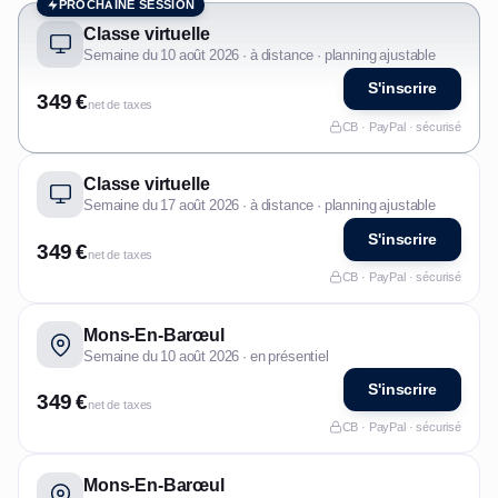
PROCHAINE SESSION
Classe virtuelle
Semaine du 10 août 2026 · à distance · planning ajustable
S'inscrire
349 €
net de taxes
CB · PayPal · sécurisé
Classe virtuelle
Semaine du 17 août 2026 · à distance · planning ajustable
S'inscrire
349 €
net de taxes
CB · PayPal · sécurisé
Mons-En-Barœul
Semaine du 10 août 2026 · en présentiel
S'inscrire
349 €
net de taxes
CB · PayPal · sécurisé
Mons-En-Barœul