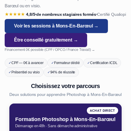
Barœul ou en visio.
★
★
★
★
★
4,8/5
de nombreux stagiaires formés
Certifié Qualiopi
•
•
Voir les sessions à Mons-En-Barœul →
Être conseillé gratuitement →
Financement 0€ possible (CPF / OPCO / France Travail) →
✓
CPF — 0€ à avancer
✓
Formateur dédié
✓
Certification ICDL
✓
Présentiel ou visio
✓
94% de réussite
Choisissez votre parcours
Deux solutions pour apprendre Photoshop à Mons-En-Barœul
ACHAT DIRECT
Formation Photoshop à Mons-En-Barœul
Démarrage en 48h · Sans démarche administrative