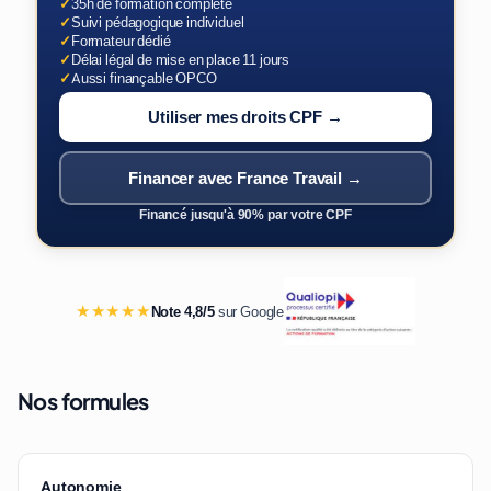
✓
35h de formation complète
✓
Suivi pédagogique individuel
✓
Formateur dédié
✓
Délai légal de mise en place 11 jours
✓
Aussi finançable OPCO
Utiliser mes droits CPF →
Financer avec France Travail →
Financé jusqu'à 90% par votre CPF
★★★★★
Note 4,8/5
sur Google
Nos formules
Autonomie