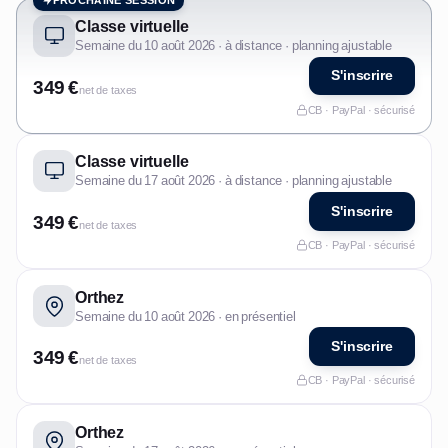
PROCHAINE SESSION
Classe virtuelle
Semaine du 10 août 2026 · à distance · planning ajustable
S'inscrire
349 €
net de taxes
CB · PayPal · sécurisé
Classe virtuelle
Semaine du 17 août 2026 · à distance · planning ajustable
S'inscrire
349 €
net de taxes
CB · PayPal · sécurisé
Orthez
Semaine du 10 août 2026 · en présentiel
S'inscrire
349 €
net de taxes
CB · PayPal · sécurisé
Orthez