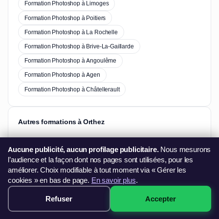
Formation Photoshop à Limoges
Formation Photoshop à Poitiers
Formation Photoshop à La Rochelle
Formation Photoshop à Brive-La-Gaillarde
Formation Photoshop à Angoulême
Formation Photoshop à Agen
Formation Photoshop à Châtellerault
Autres formations à Orthez
Formation Excel à Orthez
Aucune publicité, aucun profilage publicitaire.
Nous mesurons
l’audience et la façon dont nos pages sont utilisées, pour les
Formation Word à Orthez
améliorer. Choix modifiable à tout moment via « Gérer les
cookies » en bas de page.
En savoir plus
.
Formation PowerPoint à Orthez
Refuser
Accepter
349€ · Voir les sessions →
Formation Pack Office à Orthez