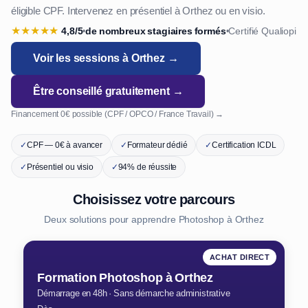
éligible CPF. Intervenez en présentiel à Orthez ou en visio.
★
★
★
★
★
4,8/5
de nombreux stagiaires formés
Certifié Qualiopi
•
•
Voir les sessions à Orthez →
Être conseillé gratuitement →
Financement 0€ possible (CPF / OPCO / France Travail) →
✓
CPF — 0€ à avancer
✓
Formateur dédié
✓
Certification ICDL
✓
Présentiel ou visio
✓
94% de réussite
Choisissez votre parcours
Deux solutions pour apprendre Photoshop à Orthez
ACHAT DIRECT
Formation Photoshop à Orthez
Démarrage en 48h · Sans démarche administrative