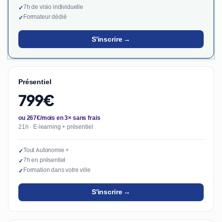
7h de visio individuelle
✓
Formateur dédié
✓
S'inscrire →
Présentiel
799€
ou 267€/mois en 3× sans frais
21h · E-learning + présentiel
Tout Autonomie +
✓
7h en présentiel
✓
Formation dans votre ville
✓
S'inscrire →