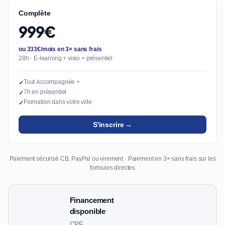
Complète
999€
ou 333€/mois en 3× sans frais
28h · E-learning + visio + présentiel
Tout Accompagnée +
✓
7h en présentiel
✓
Formation dans votre ville
✓
S'inscrire →
Paiement sécurisé CB, PayPal ou virement · Paiement en 3× sans frais sur les
formules directes
Financement
disponible
CPF,