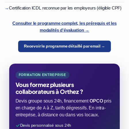
→
Certification ICDL reconnue par les employeurs (éligible CPF)
Consulter le programme complet, les prérequis et les
modalités d'évaluation →
Recevoir le programme détaillé par email →
FORMATION ENTREPRISE
Vous formez plusieurs
collaborateurs à Orthez ?
Devis groupe sous 24h, financement
OPCO
pris
en charge de A à Z, tarifs dégressifs. En intra-
entreprise, à distance ou dans vos locaux.
Devis personnalisé sous 24h