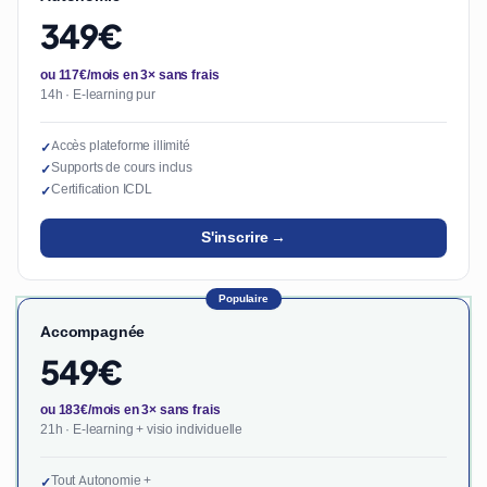
349€
ou 117€/mois en 3× sans frais
14h · E-learning pur
Accès plateforme illimité
✓
Supports de cours inclus
✓
Certification ICDL
✓
S'inscrire →
Populaire
Accompagnée
549€
ou 183€/mois en 3× sans frais
21h · E-learning + visio individuelle
Tout Autonomie +
✓