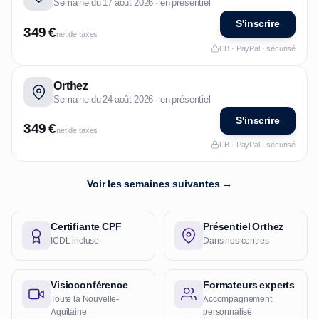
Semaine du 17 août 2026 · en présentiel
S'inscrire
349 €
net de taxes
CB · PayPal · sécurisé
Orthez
Semaine du 24 août 2026 · en présentiel
S'inscrire
349 €
net de taxes
CB · PayPal · sécurisé
Voir les semaines suivantes →
Certifiante CPF
Présentiel Orthez
ICDL incluse
Dans nos centres
Visioconférence
Formateurs experts
Toute la Nouvelle-
Accompagnement
Aquitaine
personnalisé