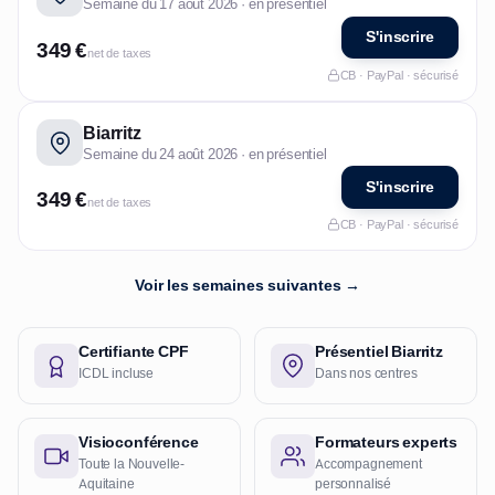
Semaine du 17 août 2026 · en présentiel
S'inscrire
349 €
net de taxes
CB · PayPal · sécurisé
Biarritz
Semaine du 24 août 2026 · en présentiel
S'inscrire
349 €
net de taxes
CB · PayPal · sécurisé
Voir les semaines suivantes →
Certifiante CPF
Présentiel Biarritz
ICDL incluse
Dans nos centres
Visioconférence
Formateurs experts
Toute la Nouvelle-
Accompagnement
Aquitaine
personnalisé