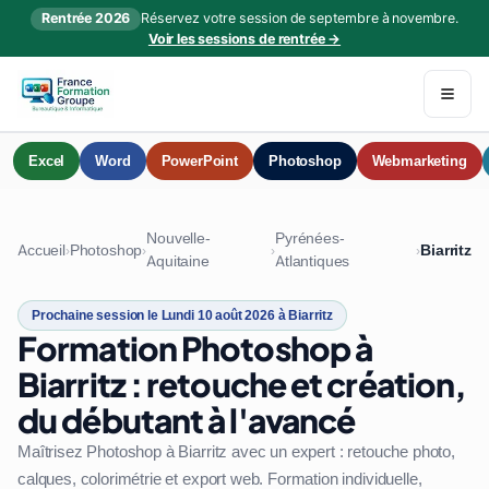
Rentrée 2026
Réservez votre session de septembre à novembre.
Voir les sessions de rentrée →
Excel
Word
PowerPoint
Photoshop
Webmarketing
Nouvelle-
Pyrénées-
Accueil
Photoshop
Biarritz
›
›
›
›
Aquitaine
Atlantiques
Prochaine session le Lundi 10 août 2026 à Biarritz
Formation Photoshop à
Biarritz : retouche et création,
du débutant à l'avancé
Maîtrisez Photoshop à Biarritz avec un expert : retouche photo,
calques, colorimétrie et export web. Formation individuelle,