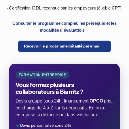
→
Certification ICDL reconnue par les employeurs (éligible CPF)
Consulter le programme complet, les prérequis et les
modalités d'évaluation →
Recevoir le programme détaillé par email →
FORMATION ENTREPRISE
Vous formez plusieurs
collaborateurs à Biarritz ?
Devis groupe sous 24h, financement
OPCO
pris
en charge de A à Z, tarifs dégressifs. En intra-
entreprise, à distance ou dans vos locaux.
Devis personnalisé sous 24h