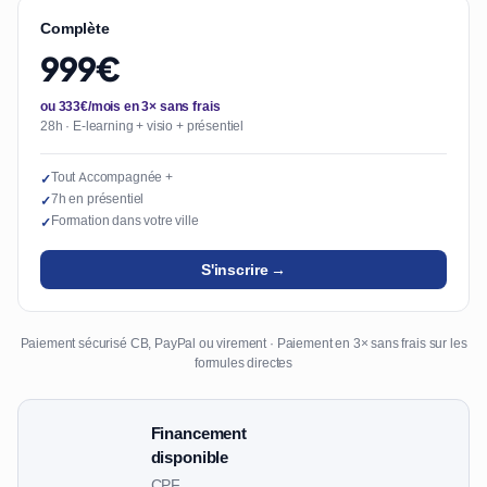
Complète
999€
ou 333€/mois en 3× sans frais
28h · E-learning + visio + présentiel
Tout Accompagnée +
✓
7h en présentiel
✓
Formation dans votre ville
✓
S'inscrire →
Paiement sécurisé CB, PayPal ou virement · Paiement en 3× sans frais sur les
formules directes
Financement
disponible
CPF,