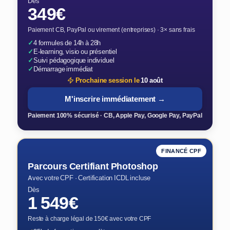
Dès
349€
Paiement CB, PayPal ou virement (entreprises) · 3× sans frais
✓
4 formules de 14h à 28h
✓
E-learning, visio ou présentiel
✓
Suivi pédagogique individuel
✓
Démarrage immédiat
Prochaine session le
10 août
M'inscrire immédiatement →
Paiement 100% sécurisé · CB, Apple Pay, Google Pay, PayPal
FINANCÉ CPF
Parcours Certifiant Photoshop
Avec votre CPF · Certification ICDL incluse
Dès
1 549€
Reste à charge légal de 150€ avec votre CPF