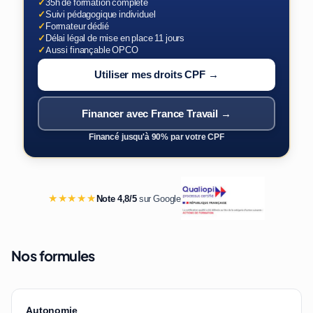
✓
35h de formation complète
✓
Suivi pédagogique individuel
✓
Formateur dédié
✓
Délai légal de mise en place 11 jours
✓
Aussi finançable OPCO
Utiliser mes droits CPF →
Financer avec France Travail →
Financé jusqu'à 90% par votre CPF
★★★★★
Note 4,8/5
sur Google
Nos formules
Autonomie