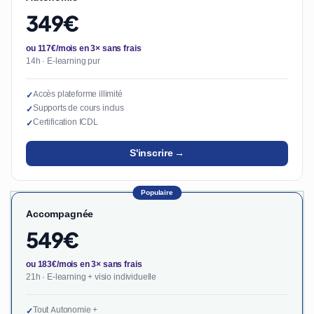
349€
ou 117€/mois en 3× sans frais
14h · E-learning pur
Accès plateforme illimité
✓
Supports de cours inclus
✓
Certification ICDL
✓
S'inscrire →
Populaire
Accompagnée
549€
ou 183€/mois en 3× sans frais
21h · E-learning + visio individuelle
Tout Autonomie +
✓