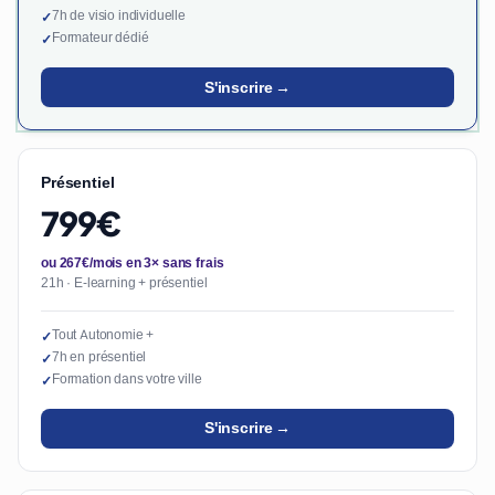
7h de visio individuelle
✓
Formateur dédié
✓
S'inscrire →
Présentiel
799€
ou 267€/mois en 3× sans frais
21h · E-learning + présentiel
Tout Autonomie +
✓
7h en présentiel
✓
Formation dans votre ville
✓
S'inscrire →