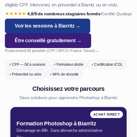
éligible CPF. Intervenez en présentiel à Biarritz ou en visio.
★
★
★
★
★
4,8/5
de nombreux stagiaires formés
Certifié Qualiopi
•
•
Voir les sessions à Biarritz →
Être conseillé gratuitement →
Financement 0€ possible (CPF / OPCO / France Travail) →
✓
CPF — 0€ à avancer
✓
Formateur dédié
✓
Certification ICDL
✓
Présentiel ou visio
✓
94% de réussite
Choisissez votre parcours
Deux solutions pour apprendre Photoshop à Biarritz
ACHAT DIRECT
Formation Photoshop à Biarritz
Démarrage en 48h · Sans démarche administrative