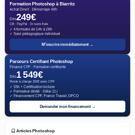
Formation Photoshop à Biarritz
Achat Direct · Démarrage 48h
249€
Dès
CB · PayPal · 3× sans frais
✓ 4 formules de 14h à 28h
✓ Suivi pédagogique individuel
M'inscrire immédiatement →
Parcours Certifiant Photoshop
Financé CPF · Formation certifiante
1 549€
Dès
Reste à charge 150€ avec CPF
✓ 35h + Certification incluse
✓ Formateur dédié · Délai 11 j
✓ Financement CPF, France Travail, OPCO
Demander mon financement →
Articles Photoshop