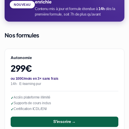
enrichie
NOUVEAU
Contenu mis à jour et formule étendue à
14h
dès la
première formule, soit 7h de plus qu'avant
Nos formules
Autonomie
299€
ou 100€/mois en 3× sans frais
14h · E-learning pur
Accès plateforme illimité
✓
Supports de cours inclus
✓
Certification ICDL/ENI
✓
S'inscrire →