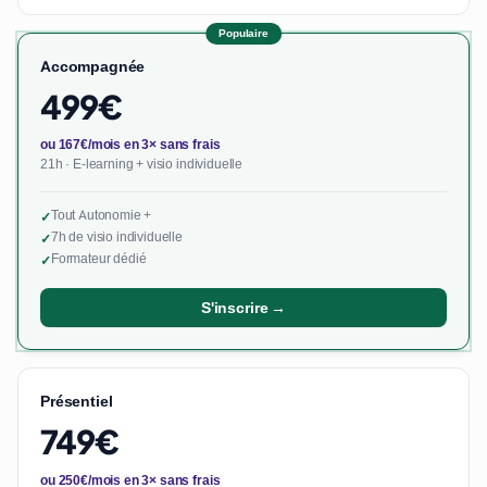
Populaire
Accompagnée
499€
ou 167€/mois en 3× sans frais
21h · E-learning + visio individuelle
Tout Autonomie +
✓
7h de visio individuelle
✓
Formateur dédié
✓
S'inscrire →
Présentiel
749€
ou 250€/mois en 3× sans frais