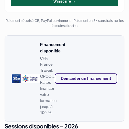
S'inscrire →
Paiement sécurisé CB, PayPal ou virement · Paiement en 3× sans frais sur les
formules directes
Financement
disponible
CPF,
France
Travail,
OPCO…
Demander un financement
Faites
financer
votre
formation
jusqu'à
100 %
Sessions disponibles – 2026