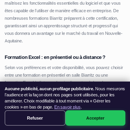
maîtrisez les fonctionnalités essentielles du logiciel et que vous
êtes capable de l'utiliser de manière efficace en entreprise. De
nombreuses formations Biarritz préparent à cette certification,
garantissant ainsi un apprentissage structuré et progressif qui
vous donnera un avantage sur le marché du travail en Nouvelle-
Aquitaine.
Formation Excel : en présentiel ou à distance ?
Selon vos préférences et votre disponibilité, vous pouvez choisir
entre une formation en présentiel en salle Biarritz ou une
formation Excel à distance depuis n'importe où dans le
Aucune publicité, aucun profilage publicitaire.
Nous mesurons
Pyrénées-Atlantiques. Les formations en présentiel offrent un
l’audience et la façon dont nos pages sont utilisées, pour les
cadre idéal pour un apprentissage interactif avec un formateur
améliorer. Choix modifiable à tout moment via « Gérer les
dédié. Elles sont particulièrement adaptées aux professionnels de
cookies » en bas de page.
En savoir plus
.
Biarritz souhaitant bénéficier d'un accompagnement sur mesure.
Refuser
Accepter
299€ · Voir les sessions →
À l'inverse, une formation Excel en ligne Nouvelle-Aquitaine