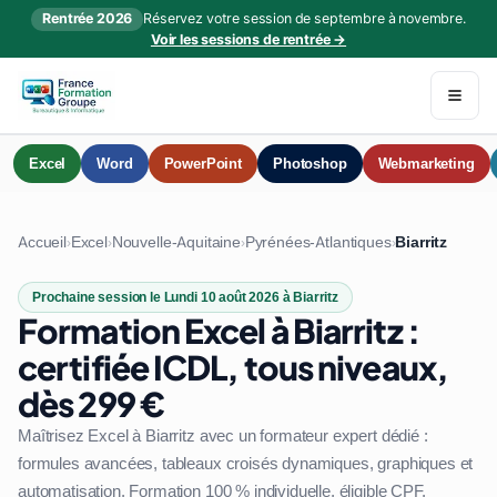
Rentrée 2026
Réservez votre session de septembre à novembre.
Voir les sessions de rentrée →
Excel
Word
PowerPoint
Photoshop
Webmarketing
Accueil
Excel
Nouvelle-Aquitaine
Pyrénées-Atlantiques
Biarritz
›
›
›
›
Prochaine session le Lundi 10 août 2026 à Biarritz
Formation Excel à Biarritz :
certifiée ICDL, tous niveaux,
dès 299 €
Maîtrisez Excel à Biarritz avec un formateur expert dédié :
formules avancées, tableaux croisés dynamiques, graphiques et
automatisation. Formation 100 % individuelle, éligible CPF.