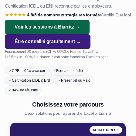
Certification ICDL ou ENI reconnue par les employeurs.
★
★
★
★
★
4,8/5
de nombreux stagiaires formés
Certifié Qualiopi
•
•
Voir les sessions à Biarritz →
Être conseillé gratuitement →
Financement 0€ possible (CPF / OPCO / France Travail) →
Préférez le 100% à distance ? Voir notre formation Excel en ligne →
✓
CPF — 0€ à avancer
✓
Formateur dédié
✓
Certification ICDL & ENI
✓
Présentiel ou visio
✓
94% de réussite
Choisissez votre parcours
Deux solutions pour apprendre Excel à Biarritz
ACHAT DIRECT