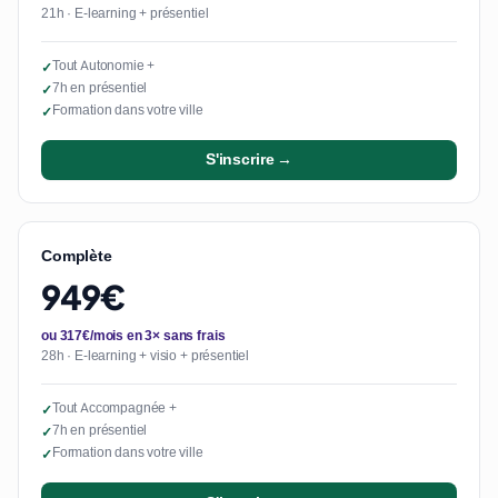
21h · E-learning + présentiel
Tout Autonomie +
✓
7h en présentiel
✓
Formation dans votre ville
✓
S'inscrire →
Complète
949€
ou 317€/mois en 3× sans frais
28h · E-learning + visio + présentiel
Tout Accompagnée +
✓
7h en présentiel
✓
Formation dans votre ville
✓