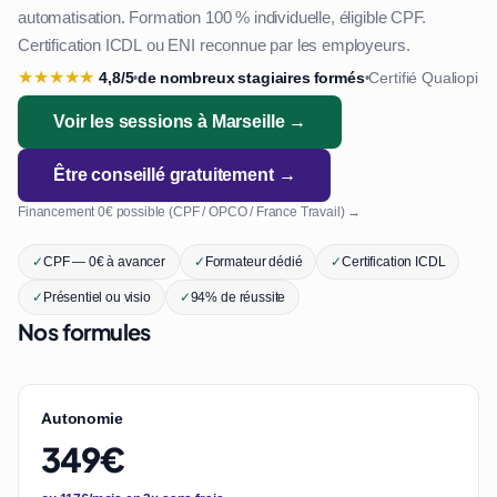
automatisation. Formation 100 % individuelle, éligible CPF.
Certification ICDL ou ENI reconnue par les employeurs.
★
★
★
★
★
4,8/5
de nombreux stagiaires formés
Certifié Qualiopi
•
•
Voir les sessions à Marseille →
Être conseillé gratuitement →
Financement 0€ possible (CPF / OPCO / France Travail) →
✓
CPF — 0€ à avancer
✓
Formateur dédié
✓
Certification ICDL
✓
Présentiel ou visio
✓
94% de réussite
Nos formules
Autonomie
349€