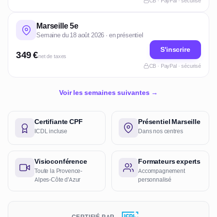
CB · PayPal · sécurisé
Marseille 5e
Semaine du 18 août 2026 · en présentiel
S'inscrire
349 €
net de taxes
CB · PayPal · sécurisé
Voir les semaines suivantes →
Certifiante CPF
Présentiel Marseille
ICDL incluse
Dans nos centres
Visioconférence
Formateurs experts
Toute la Provence-
Accompagnement
Alpes-Côte d'Azur
personnalisé