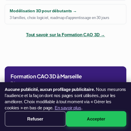
Modélisation 3D pour débutants →
3 familles, choix logiciel, roadmap d'apprentissage en 30 jours
Tout savoir sur la Formation CAO 3D →
Formation CAO 3D à Marseille
Dès
Aucune publicité, aucun profilage publicitaire.
Nous mesurons
349€
l’audience et la façon dont nos pages sont utilisées, pour les
améliorer. Choix modifiable à tout moment via « Gérer les
Paiement en 3× sans frais
cookies » en bas de page.
En savoir plus
.
Voir les sessions disponibles →
Refuser
Accepter
349€ · Voir les sessions →
32 sessions disponibles à Marseille
Paiement 3× sans frais · démarrage immédiat →