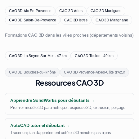
CAO 3D Aix-En-Provence
CAO 3D Arles
CAO 3D Martigues
CAO 3D Salon-De-Provence
CAO 3D Istres
CAO 3D Marignane
Formations CAO 3D dans les villes proches (départements voisins)
:
CAO 3D La Seyne-Sur-Mer · 47 km
CAO 3D Toulon · 49 km
CAO 3D Bouches-du-Rhône
CAO 3D Provence-Alpes-Côte d'Azur
Ressources CAO 3D
Apprendre SolidWorks pour débutants →
Premier modèle 3D paramétrique : esquisse 2D, extrusion, perçage
AutoCAD tutoriel débutant →
Tracer un plan d'appartement coté en 30 minutes pas à pas