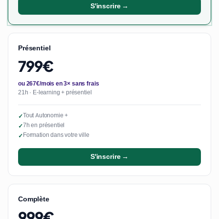
S'inscrire →
Présentiel
799€
ou 267€/mois en 3× sans frais
21h · E-learning + présentiel
Tout Autonomie +
✓
7h en présentiel
✓
Formation dans votre ville
✓
S'inscrire →
Complète
999€