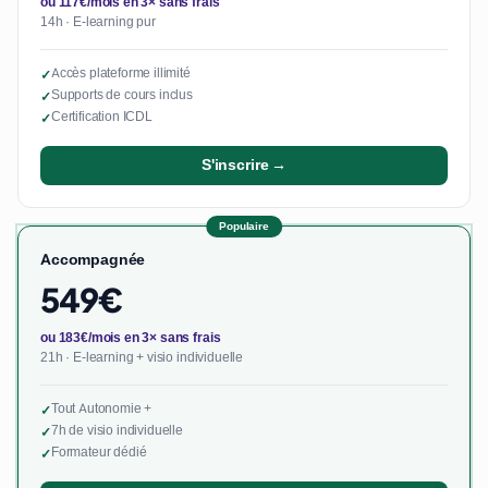
ou 117€/mois en 3× sans frais
14h · E-learning pur
Accès plateforme illimité
✓
Supports de cours inclus
✓
Certification ICDL
✓
S'inscrire →
Populaire
Accompagnée
549€
ou 183€/mois en 3× sans frais
21h · E-learning + visio individuelle
Tout Autonomie +
✓
7h de visio individuelle
✓
Formateur dédié
✓