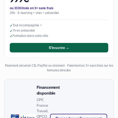
ou 333€/mois en 3× sans frais
28h · E-learning + visio + présentiel
Tout Accompagnée +
✓
7h en présentiel
✓
Formation dans votre ville
✓
S'inscrire →
Paiement sécurisé CB, PayPal ou virement · Paiement en 3× sans frais sur les
formules directes
Financement
disponible
CPF,
France
Travail,
OPCO…