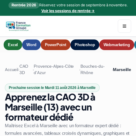
Rentrée 2026
Réservez votre session de septembre à novembre.
Voir les sessions de rentrée →
Excel
Word
PowerPoint
Photoshop
Webmarketing
CAO
Provence-Alpes-Côte
Bouches-du-
Accueil
Marseille
›
›
›
›
3D
d'Azur
Rhône
Prochaine session le Mardi 11 août 2026 à Marseille
Apprenez la CAO 3D à
Marseille (13) avec un
formateur dédié
Maîtrisez Excel à Marseille avec un formateur expert dédié :
formules avancées, tableaux croisés dynamiques, graphiques et