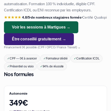
automatisation. Formation 100 % individuelle, éligible CPF.
Certification ICDL ou ENI reconnue par les employeurs.
★
★
★
★
★
4.8/5
de nombreux stagiaires formés
Certifié Qualiopi
•
•
Voir les sessions à Martigues →
Être conseillé gratuitement →
Financement 0€ possible (CPF / OPCO / France Travail) →
✓
CPF — 0€ à avancer
✓
Formateur dédié
✓
Certification ICDL
✓
Présentiel ou visio
✓
94% de réussite
Nos formules
Autonomie
349€