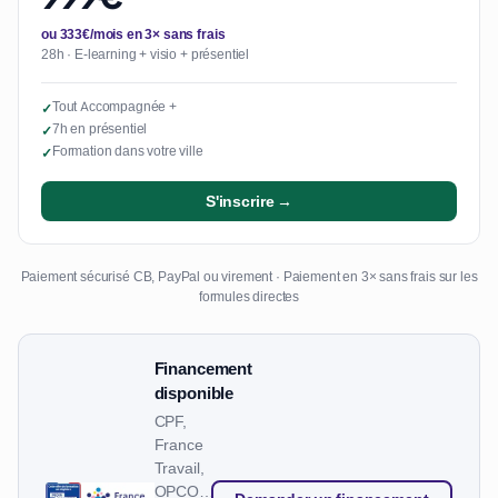
ou 333€/mois en 3× sans frais
28h · E-learning + visio + présentiel
Tout Accompagnée +
✓
7h en présentiel
✓
Formation dans votre ville
✓
S'inscrire →
Paiement sécurisé CB, PayPal ou virement · Paiement en 3× sans frais sur les
formules directes
Financement
disponible
CPF,
France
Travail,
OPCO…