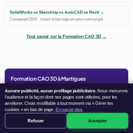
SolidWorks vs SketchUp vs AutoCAD vs Revit →
Comparatif 2026 : choisir le bon logiciel selon votre projet
Tout savoir sur la Formation CAO 3D →
Formation CAO 3D à Martigues
Dès
Aucune publicité, aucun profilage publicitaire.
Nous mesurons
349€
l’audience et la façon dont nos pages sont utilisées, pour les
améliorer. Choix modifiable à tout moment via « Gérer les
Paiement en 3× sans frais
cookies » en bas de page.
En savoir plus
.
Voir les sessions disponibles →
Refuser
Accepter
349€ · Voir les sessions →
32 sessions disponibles à Martigues
Paiement 3× sans frais · démarrage immédiat →