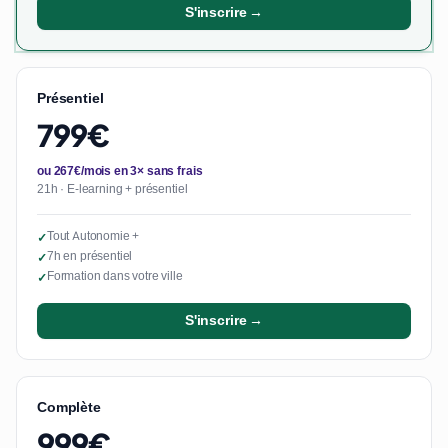
S'inscrire →
Présentiel
799€
ou 267€/mois en 3× sans frais
21h · E-learning + présentiel
Tout Autonomie +
✓
7h en présentiel
✓
Formation dans votre ville
✓
S'inscrire →
Complète
999€