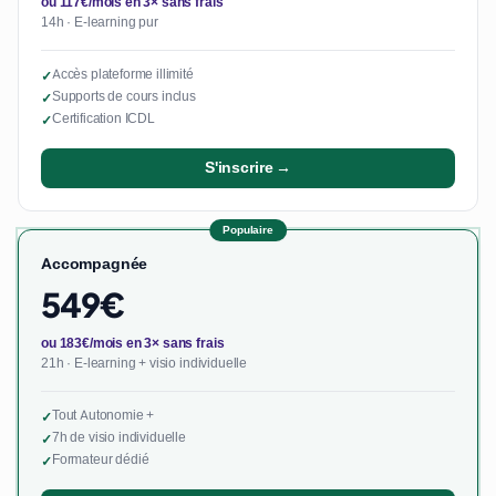
ou 117€/mois en 3× sans frais
14h · E-learning pur
Accès plateforme illimité
✓
Supports de cours inclus
✓
Certification ICDL
✓
S'inscrire →
Populaire
Accompagnée
549€
ou 183€/mois en 3× sans frais
21h · E-learning + visio individuelle
Tout Autonomie +
✓
7h de visio individuelle
✓
Formateur dédié
✓