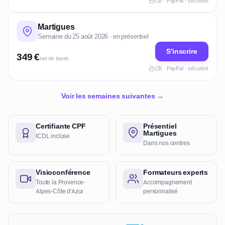
CB · PayPal · sécurisé
Martigues
Semaine du 25 août 2026 · en présentiel
S'inscrire
349 €
net de taxes
CB · PayPal · sécurisé
Voir les semaines suivantes →
Certifiante CPF
Présentiel
Martigues
ICDL incluse
Dans nos centres
Visioconférence
Formateurs experts
Toute la Provence-
Accompagnement
Alpes-Côte d'Azur
personnalisé