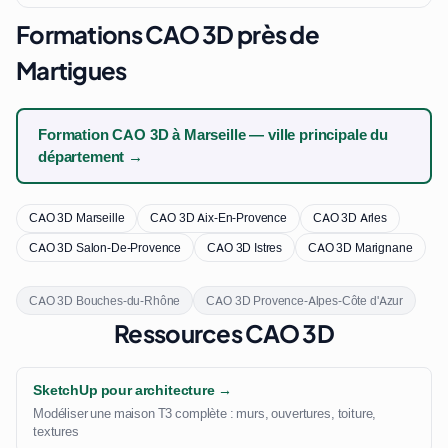
Formations CAO 3D près de
Martigues
Formation CAO 3D à Marseille — ville principale du
département →
CAO 3D Marseille
CAO 3D Aix-En-Provence
CAO 3D Arles
CAO 3D Salon-De-Provence
CAO 3D Istres
CAO 3D Marignane
CAO 3D Bouches-du-Rhône
CAO 3D Provence-Alpes-Côte d'Azur
Ressources CAO 3D
SketchUp pour architecture →
Modéliser une maison T3 complète : murs, ouvertures, toiture,
textures