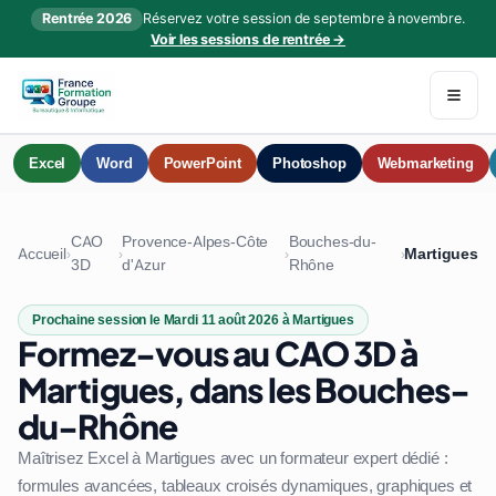
Rentrée 2026
Réservez votre session de septembre à novembre.
Voir les sessions de rentrée →
Excel
Word
PowerPoint
Photoshop
Webmarketing
CAO
Provence-Alpes-Côte
Bouches-du-
Accueil
Martigues
›
›
›
›
3D
d'Azur
Rhône
Prochaine session le Mardi 11 août 2026 à Martigues
Formez-vous au CAO 3D à
Martigues, dans les Bouches-
du-Rhône
Maîtrisez Excel à Martigues avec un formateur expert dédié :
formules avancées, tableaux croisés dynamiques, graphiques et