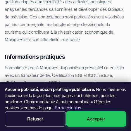
gestion adaptés aux spécificités des activités touristiques,
analyser les tendances saisonnières et développer des tableaux
de prévision. Ces compétences sont particulièrement valorisées
par les commerçants, restaurateurs et professionnels du
tourisme qui contribuent à la diversification économique de
Martigues et à son attractivité croissante.
Informations pratiques
Formation Excel à Martigues disponible en présentiel ou en visio
avec un formateur dédié. Certification ENI et ICDL incluse,
éligible au financement CPF. Accompagnement dans vos
Aucune publicité, aucun profilage publicitaire.
Nous mesurons
démarches OPCO et France Travail. Organisme certifié Qualiopi,
l’audience et la façon dont nos pages sont utilisées, pour les
à partir de 299€.
améliorer. Choix modifiable à tout moment via « Gérer les
cookies » en bas de page.
En savoir plus
.
Pourquoi nous choisir pour votre formation à
Refuser
Accepter
299€ · Voir les sessions →
Martigues ?