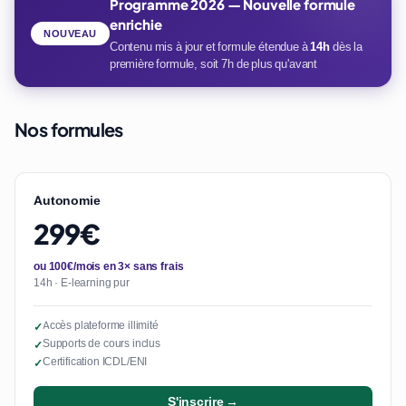
Programme 2026 — Nouvelle formule
enrichie
NOUVEAU
Contenu mis à jour et formule étendue à
14h
dès la
première formule, soit 7h de plus qu'avant
Nos formules
Autonomie
299€
ou 100€/mois en 3× sans frais
14h · E-learning pur
Accès plateforme illimité
✓
Supports de cours inclus
✓
Certification ICDL/ENI
✓
S'inscrire →