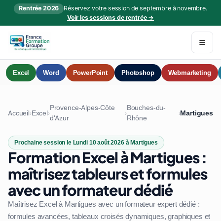
Rentrée 2026
Réservez votre session de septembre à novembre.
Voir les sessions de rentrée →
Excel
Word
PowerPoint
Photoshop
Webmarketing
Provence-Alpes-Côte
Bouches-du-
Accueil
Excel
Martigues
›
›
›
›
d'Azur
Rhône
Prochaine session le Lundi 10 août 2026 à Martigues
Formation Excel à Martigues :
maîtrisez tableurs et formules
avec un formateur dédié
Maîtrisez Excel à Martigues avec un formateur expert dédié :
formules avancées, tableaux croisés dynamiques, graphiques et