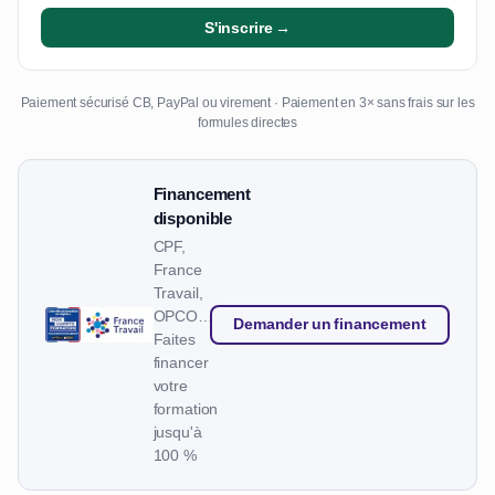
S'inscrire →
Paiement sécurisé CB, PayPal ou virement · Paiement en 3× sans frais sur les
formules directes
Financement
disponible
CPF,
France
Travail,
OPCO…
Demander un financement
Faites
financer
votre
formation
jusqu'à
100 %