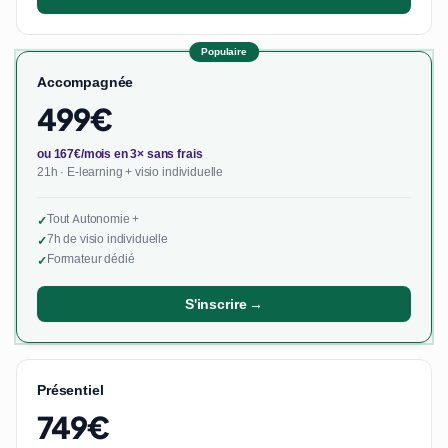
Populaire
Accompagnée
499€
ou 167€/mois en 3× sans frais
21h · E-learning + visio individuelle
Tout Autonomie +
✓
7h de visio individuelle
✓
Formateur dédié
✓
S'inscrire →
Présentiel
749€