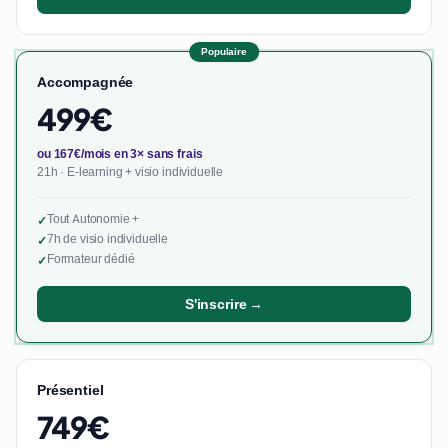
Populaire
Accompagnée
499€
ou 167€/mois en 3× sans frais
21h · E-learning + visio individuelle
Tout Autonomie +
✓
7h de visio individuelle
✓
Formateur dédié
✓
S'inscrire →
Présentiel
749€