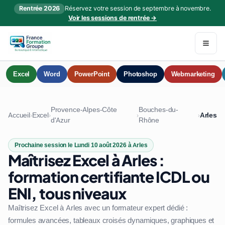
Rentrée 2026
Réservez votre session de septembre à novembre.
Voir les sessions de rentrée →
Excel
Word
PowerPoint
Photoshop
Webmarketing
Provence-Alpes-Côte
Bouches-du-
Accueil
Excel
Arles
›
›
›
›
d'Azur
Rhône
Prochaine session le Lundi 10 août 2026 à Arles
Maîtrisez Excel à Arles :
formation certifiante ICDL ou
ENI, tous niveaux
Maîtrisez Excel à Arles avec un formateur expert dédié :
formules avancées, tableaux croisés dynamiques, graphiques et