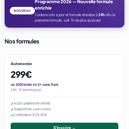
Programme 2026 — Nouvelle formule
enrichie
NOUVEAU
Contenu mis à jour et formule étendue à
14h
dès la
première formule, soit 7h de plus qu'avant
Nos formules
Autonomie
299€
ou 100€/mois en 3× sans frais
14h · E-learning pur
Accès plateforme illimité
✓
Supports de cours inclus
✓
Certification ICDL/ENI
✓
S'inscrire →