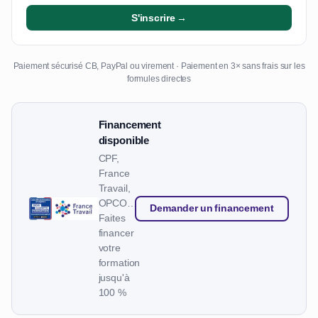
S'inscrire →
Paiement sécurisé CB, PayPal ou virement · Paiement en 3× sans frais sur les
formules directes
Financement
disponible
CPF,
France
Travail,
OPCO…
Demander un financement
Faites
financer
votre
formation
jusqu'à
100 %