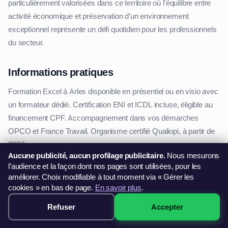
particulièrement valorisées dans ce territoire où l'équilibre entre
activité économique et préservation d'un environnement
exceptionnel représente un défi quotidien pour les professionnels
du secteur.
Informations pratiques
Formation Excel à Arles disponible en présentiel ou en visio avec
un formateur dédié. Certification ENI et ICDL incluse, éligible au
financement CPF. Accompagnement dans vos démarches
OPCO et France Travail. Organisme certifié Qualiopi, à partir de
299€.
Aucune publicité, aucun profilage publicitaire.
Nous mesurons
l’audience et la façon dont nos pages sont utilisées, pour les
Pourquoi nous choisir pour votre formation à
améliorer. Choix modifiable à tout moment via « Gérer les
Arles ?
cookies » en bas de page.
En savoir plus
.
En conclusion, notre stage à Arles vous propose un parcours
Refuser
Accepter
299€ · Voir les sessions →
complet qui répond aux besoins spécifiques du tissu économique