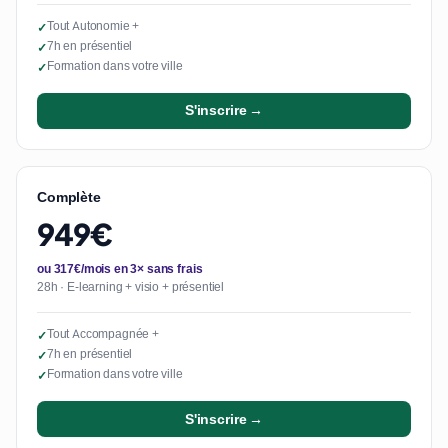
Tout Autonomie +
✓
7h en présentiel
✓
Formation dans votre ville
✓
S'inscrire →
Complète
949€
ou 317€/mois en 3× sans frais
28h · E-learning + visio + présentiel
Tout Accompagnée +
✓
7h en présentiel
✓
Formation dans votre ville
✓
S'inscrire →