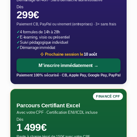
Dès
299€
Paiement CB, PayPal ou virement (entreprises) · 3× sans frais
✓
4 formules de 14h à 28h
✓
E-learning, visio ou présentiel
✓
Suivi pédagogique individuel
✓
Démarrage immédiat
Prochaine session le
10 août
M'inscrire immédiatement →
Paiement 100% sécurisé · CB, Apple Pay, Google Pay, PayPal
FINANCÉ CPF
Parcours Certifiant Excel
Avec votre CPF · Certification ENI/ICDL incluse
Dès
1 499€
Reste à charge légal de 150€ avec votre CPF