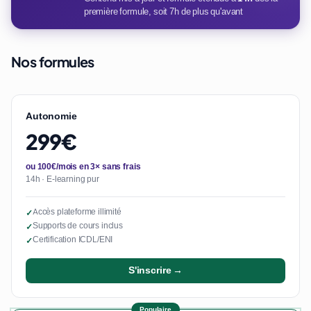
première formule, soit 7h de plus qu'avant
Nos formules
Autonomie
299€
ou 100€/mois en 3× sans frais
14h · E-learning pur
Accès plateforme illimité
✓
Supports de cours inclus
✓
Certification ICDL/ENI
✓
S'inscrire →
Populaire