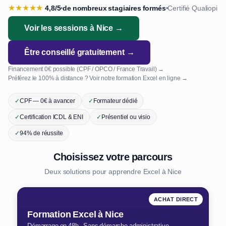
★
★
★
★
★
4,8/5
de nombreux stagiaires formés
Certifié Qualiopi
•
•
Voir les sessions à Nice →
Être conseillé gratuitement →
Financement 0€ possible (CPF / OPCO / France Travail) →
Préférez le 100% à distance ? Voir notre formation Excel en ligne →
✓
CPF — 0€ à avancer
✓
Formateur dédié
✓
Certification ICDL & ENI
✓
Présentiel ou visio
✓
94% de réussite
Choisissez votre parcours
Deux solutions pour apprendre Excel à Nice
ACHAT DIRECT
Formation Excel à Nice
Démarrage en 48h · Sans démarche administrative