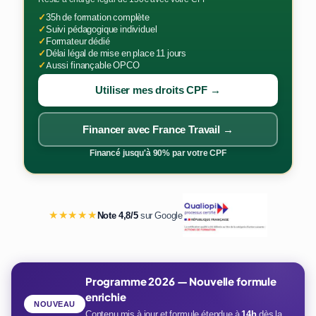
✓
35h de formation complète
✓
Suivi pédagogique individuel
✓
Formateur dédié
✓
Délai légal de mise en place 11 jours
✓
Aussi finançable OPCO
Utiliser mes droits CPF →
Financer avec France Travail →
Financé jusqu'à 90% par votre CPF
★★★★★
Note 4,8/5
sur Google
Programme 2026 — Nouvelle formule
enrichie
NOUVEAU
Contenu mis à jour et formule étendue à
14h
dès la