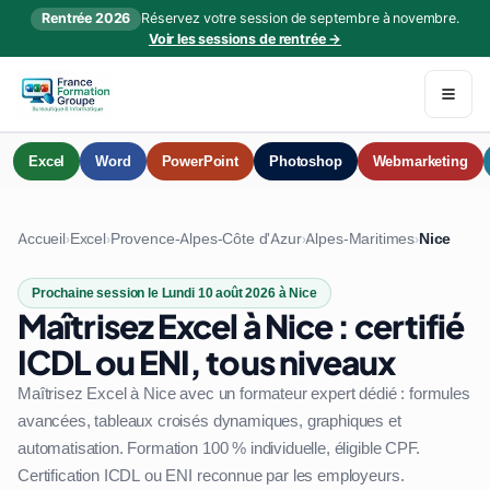
Rentrée 2026
Réservez votre session de septembre à novembre.
Voir les sessions de rentrée →
Excel
Word
PowerPoint
Photoshop
Webmarketing
Accueil
Excel
Provence-Alpes-Côte d'Azur
Alpes-Maritimes
Nice
›
›
›
›
Prochaine session le Lundi 10 août 2026 à Nice
Maîtrisez Excel à Nice : certifié
ICDL ou ENI, tous niveaux
Maîtrisez Excel à Nice avec un formateur expert dédié : formules
avancées, tableaux croisés dynamiques, graphiques et
automatisation. Formation 100 % individuelle, éligible CPF.
Certification ICDL ou ENI reconnue par les employeurs.