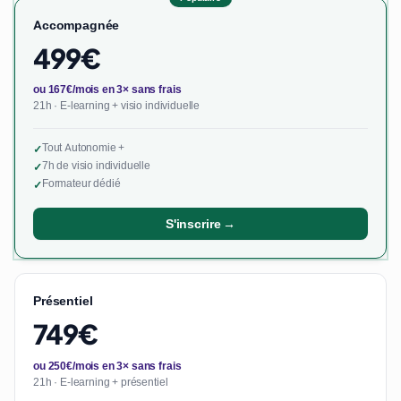
Accompagnée
499€
ou 167€/mois en 3× sans frais
21h · E-learning + visio individuelle
Tout Autonomie +
✓
7h de visio individuelle
✓
Formateur dédié
✓
S'inscrire →
Présentiel
749€
ou 250€/mois en 3× sans frais
21h · E-learning + présentiel