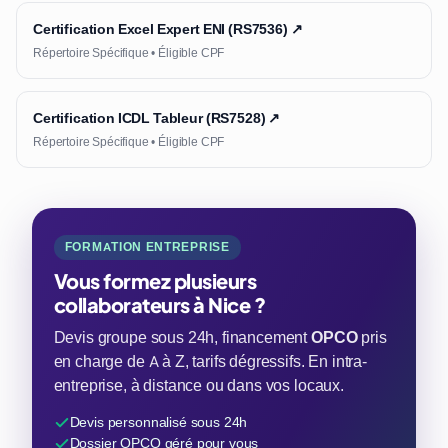
Certification Excel Expert ENI (RS7536) ↗
Répertoire Spécifique • Éligible CPF
Certification ICDL Tableur (RS7528) ↗
Répertoire Spécifique • Éligible CPF
FORMATION ENTREPRISE
Vous formez plusieurs
collaborateurs à Nice ?
Devis groupe sous 24h, financement
OPCO
pris
en charge de A à Z, tarifs dégressifs. En intra-
entreprise, à distance ou dans vos locaux.
Devis personnalisé sous 24h
Dossier OPCO géré pour vous