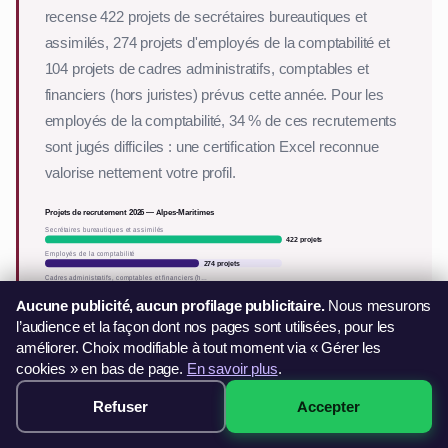
recense 422 projets de secrétaires bureautiques et
assimilés, 274 projets d'employés de la comptabilité et
104 projets de cadres administratifs, comptables et
financiers (hors juristes) prévus cette année. Pour les
employés de la comptabilité, 34 % de ces recrutements
sont jugés difficiles : une certification Excel reconnue
valorise nettement votre profil.
Projets de recrutement 2026 — Alpes-Maritimes
Secrétaires bureautiques et assimilés
422 projets
Employés de la comptabilité
274 projets
Cadres administratifs, comptables et financiers (h…
104 projets
Aucune publicité, aucun profilage publicitaire.
Nous mesurons
Notre formation Excel certifiante (ENI/ICDL), à 299 €
,
l’audience et la façon dont nos pages sont utilisées, pour les
se suit en visio ou en présentiel à Nice — inscription
améliorer. Choix modifiable à tout moment via « Gérer les
directe, paiement en 3 fois sans frais, démarrage
cookies » en bas de page.
En savoir plus
.
immédiat.
Refuser
Accepter
299€ · Voir les sessions →
Sources : INSEE (population 2023, établissements 2024) ; France
Travail, enquête Besoins en Main-d'Œuvre 2026 (Alpes-Maritimes).