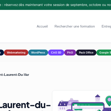
e : réservez dès maintenant votre session de septembre, octobre ou n
Accueil
Rechercher une formation
Entre
p
Webmarketing
WordPress
CAO 3D
PAO
Pack Office
Google S
nt-Laurent-Du-Var
t-Laurent-du-