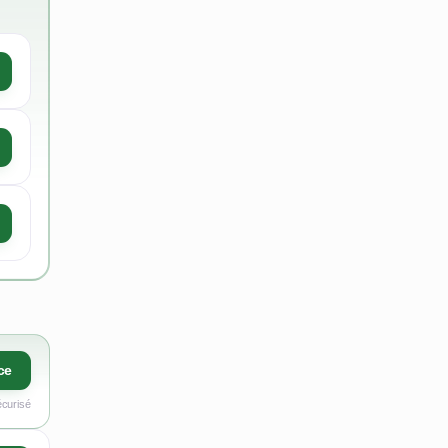
ce
écurisé