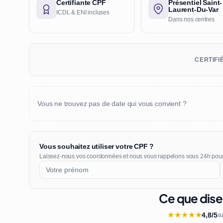
Certifiante CPF
Présentiel Saint-
Laurent-Du-Var
ICDL & ENI incluses
Dans nos centres
CERTIFI
Vous ne trouvez pas de date qui vous convient ?
Vous souhaitez utiliser votre CPF ?
Laissez-nous vos coordonnées et nous vous rappelons sous 24h pou
Ce que dise
★
★
★
★
★
4,8/5
su