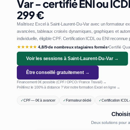
Var - certifié ENI ou ICDL
299 €
Maîtrisez Excel à Saint-Laurent-Du-Var avec un formateur exp
avancées, tableaux croisés dynamiques, graphiques et autom
individuelle, éligible CPF. Certification ICDL ou ENI reconnue
★
★
★
★
★
4,8/5
de nombreux stagiaires formés
Certifié Qua
•
•
Voir les sessions à Saint-Laurent-Du-Var →
Être conseillé gratuitement →
Financement 0€ possible (CPF / OPCO / France Travail) →
Préférez le 100% à distance ? Voir notre formation Excel en ligne →
✓
CPF — 0€ à avancer
✓
Formateur dédié
✓
Certification ICDL
Choisi
Deux solutions pour 