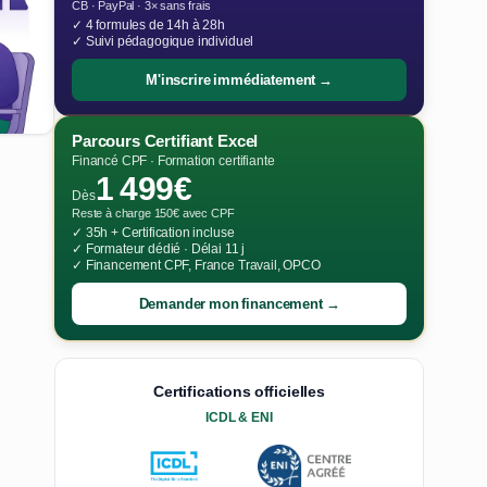
CB · PayPal · 3× sans frais
✓ 4 formules de 14h à 28h
✓ Suivi pédagogique individuel
M'inscrire immédiatement →
Parcours Certifiant Excel
Financé CPF · Formation certifiante
1 499€
Dès
Reste à charge 150€ avec CPF
✓ 35h + Certification incluse
✓ Formateur dédié · Délai 11 j
✓ Financement CPF, France Travail, OPCO
Demander mon financement →
Certifications officielles
ICDL & ENI