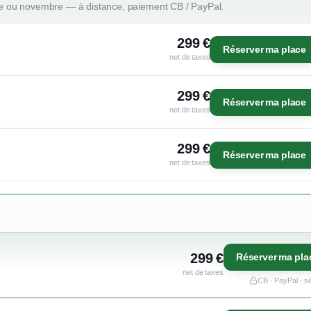
e ou novembre — à distance, paiement CB / PayPal.
299 €
Réserver ma place
net de taxes
299 €
Réserver ma place
net de taxes
299 €
Réserver ma place
net de taxes
299 €
Réserver ma pla
net de taxes
CB · PayPal · s