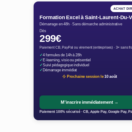
ACHAT DI
Formation Excel à Saint-Laurent-Du-V
Démarrage en 48h · Sans démarche administrative
Dès
299€
Paiement CB, PayPal ou virement (entreprises) · 3× sans fr
✓
4 formules de 14h à 28h
✓
E-learning, visio ou présentiel
✓
Suivi pédagogique individuel
✓
Démarrage immédiat
Prochaine session le
10 août
M'inscrire immédiatement →
Paiement 100% sécurisé · CB, Apple Pay, Google Pay, P