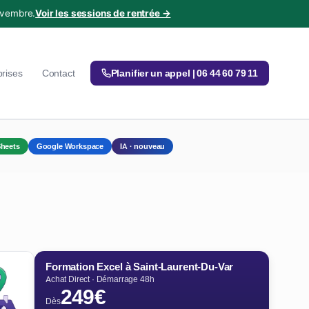
ovembre.
Voir les sessions de rentrée →
prises
Contact
Planifier un appel | 06 44 60 79 11
heets
Google Workspace
IA · nouveau
Formation Excel à Saint-Laurent-Du-Var
Achat Direct · Démarrage 48h
249€
Dès