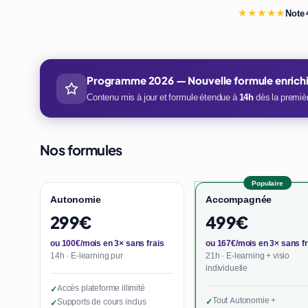
★★★★★
Note 
Programme 2026 — Nouvelle formule enrich
Contenu mis à jour et formule étendue à
14h
dès la premièr
Nos formules
Populaire
Autonomie
Accompagnée
299€
499€
ou 100€/mois en 3× sans frais
ou 167€/mois en 3× sans fr
14h · E-learning pur
21h · E-learning + visio
individuelle
Accès plateforme illimité
✓
Tout Autonomie +
Supports de cours inclus
✓
✓