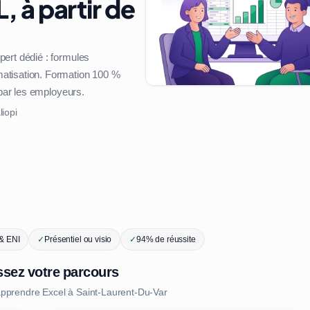
, à partir de
ert dédié : formules
atisation. Formation 100 %
 par les employeurs.
liopi
 & ENI
✓
Présentiel ou visio
✓
94% de réussite
ssez votre parcours
apprendre Excel à Saint-Laurent-Du-Var