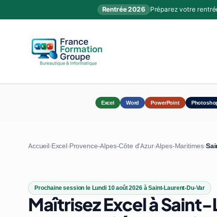
Rentrée 2026
Préparez votre rentré
Excel
Word
PowerPoint
Photosho
Accueil
Excel
Provence-Alpes-Côte d'Azur
Alpes-Maritimes
Sai
›
›
›
›
Prochaine session le Lundi 10 août 2026 à Saint-Laurent-Du-Var
Maîtrisez Excel à Sain