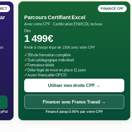
RECT
FINANCÉ CPF
ar
Parcours Certifiant Excel
Avec votre CPF · Certification ENI/ICDL incluse
Dès
1 499€
ais
Reste à charge légal de 150€ avec votre CPF
✓
35h de formation complète
✓
Suivi pédagogique individuel
✓
Formateur dédié
✓
Délai légal de mise en place 11 jours
✓
Aussi finançable OPCO
Utiliser mes droits CPF →
Financer avec France Travail →
ayPal
Financé jusqu'à 90% par votre CPF