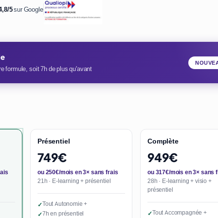
4,8/5
sur Google
ie
NOUVE
e formule, soit 7h de plus qu'avant
Présentiel
Complète
749€
949€
ais
ou 250€/mois en 3× sans frais
ou 317€/mois en 3× sans f
21h · E-learning + présentiel
28h · E-learning + visio +
présentiel
Tout Autonomie +
✓
Tout Accompagnée +
7h en présentiel
✓
✓