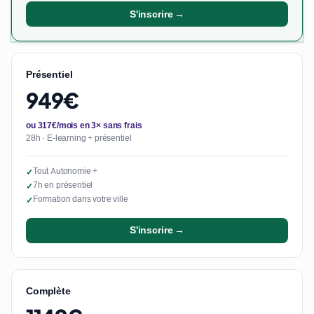
S'inscrire →
Présentiel
949€
ou 317€/mois en 3× sans frais
28h · E-learning + présentiel
Tout Autonomie +
✓
7h en présentiel
✓
Formation dans votre ville
✓
S'inscrire →
Complète