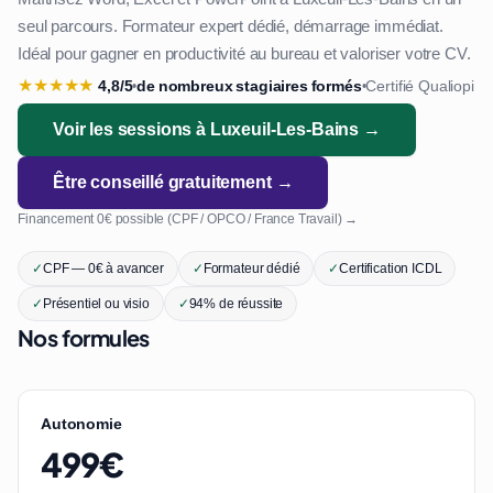
seul parcours. Formateur expert dédié, démarrage immédiat.
Idéal pour gagner en productivité au bureau et valoriser votre CV.
★
★
★
★
★
4,8/5
de nombreux stagiaires formés
Certifié Qualiopi
•
•
Voir les sessions à Luxeuil-Les-Bains →
Être conseillé gratuitement →
Financement 0€ possible (CPF / OPCO / France Travail) →
✓
CPF — 0€ à avancer
✓
Formateur dédié
✓
Certification ICDL
✓
Présentiel ou visio
✓
94% de réussite
Nos formules
Autonomie
499€