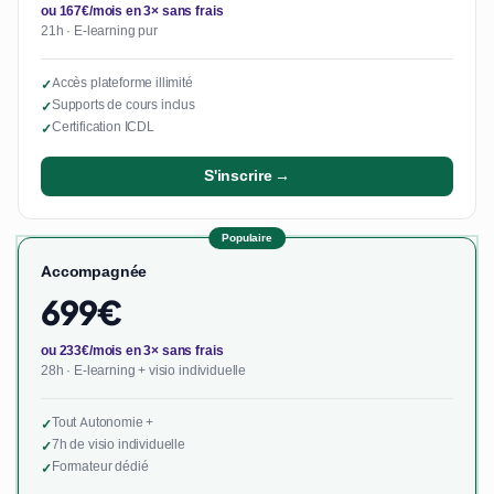
ou 167€/mois en 3× sans frais
21h · E-learning pur
Accès plateforme illimité
✓
Supports de cours inclus
✓
Certification ICDL
✓
S'inscrire →
Populaire
Accompagnée
699€
ou 233€/mois en 3× sans frais
28h · E-learning + visio individuelle
Tout Autonomie +
✓
7h de visio individuelle
✓
Formateur dédié
✓