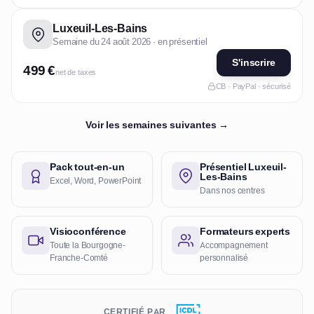
Luxeuil-Les-Bains
Semaine du 24 août 2026 · en présentiel
S'inscrire
499 €
net de taxes
CB · PayPal · sécurisé
Voir les semaines suivantes →
Pack tout-en-un
Présentiel Luxeuil-
Les-Bains
Excel, Word, PowerPoint
Dans nos centres
Visioconférence
Formateurs experts
Toute la Bourgogne-
Accompagnement
Franche-Comté
personnalisé
CERTIFIÉ PAR