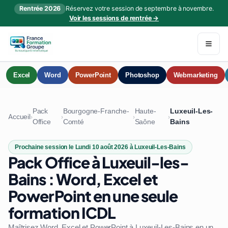
Rentrée 2026
Réservez votre session de septembre à novembre.
Voir les sessions de rentrée →
Excel
Word
PowerPoint
Photoshop
Webmarketing
Pack
Bourgogne-Franche-
Haute-
Luxeuil-Les-
Accueil
›
›
›
›
Office
Comté
Saône
Bains
Prochaine session le Lundi 10 août 2026 à Luxeuil-Les-Bains
Pack Office à Luxeuil-les-
Bains : Word, Excel et
PowerPoint en une seule
formation ICDL
Maîtrisez Word, Excel et PowerPoint à Luxeuil-Les-Bains en un