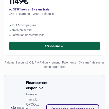
1149€
ou 383€/mois en 3× sans frais
35h · E-learning + visio + présentiel
Tout Accompagnée +
✓
7h en présentiel
✓
Formation dans votre ville
✓
S'inscrire →
Paiement sécurisé CB, PayPal ou virement · Paiement en 3× sans frais sur les
formules directes
Financement
disponible
France
Travail,
OPCO…
Demander un financement