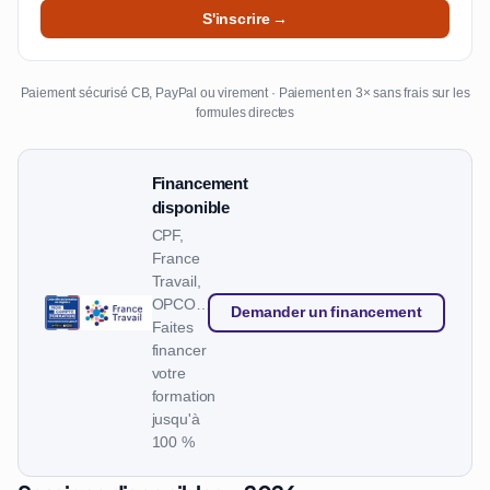
S'inscrire →
Paiement sécurisé CB, PayPal ou virement · Paiement en 3× sans frais sur les
formules directes
Financement
disponible
CPF,
France
Travail,
OPCO…
Demander un financement
Faites
financer
votre
formation
jusqu'à
100 %