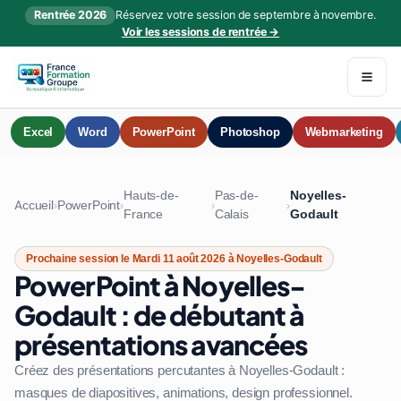
Rentrée 2026
Réservez votre session de septembre à novembre.
Voir les sessions de rentrée →
Excel
Word
PowerPoint
Photoshop
Webmarketing
Hauts-de-
Pas-de-
Noyelles-
Accueil
PowerPoint
›
›
›
›
France
Calais
Godault
Prochaine session le Mardi 11 août 2026 à Noyelles-Godault
PowerPoint à Noyelles-
Godault : de débutant à
présentations avancées
Créez des présentations percutantes à Noyelles-Godault :
masques de diapositives, animations, design professionnel.