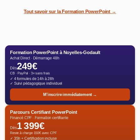
Tout savoir sur la Formation PowerPoint →
Formation PowerPoint à Noyelles-Godault
Achat Direct · Démarrage 48h
249€
Dès
CB · PayPal · 3× sans frais
✓ 4 formules de 14h à 28h
✓ Suivi pédagogique individuel
M'inscrire immédiatement →
Parcours Certifiant PowerPoint
Financé CPF · Formation certifiante
1 399€
Dès
Reste à charge 150€ avec CPF
✓ 35h + Certification incluse