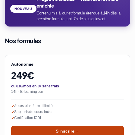
enrichie
NOUVEAU
Contenu mis à jour et formule étendue à
14h
dès la
première formule, soit 7h de plus qu'avant
Nos formules
Autonomie
249€
ou 83€/mois en 3× sans frais
14h · E-learning pur
Accès plateforme illimité
✓
Supports de cours inclus
✓
Certification ICDL
✓
S'inscrire →