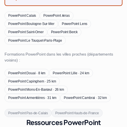
PowerPoint Calais
PowerPoint Arras
PowerPoint Boulogne-Sur-Mer
PowerPoint Lens
PowerPoint Saint-Omer
PowerPoint Berck
PowerPoint Le Touquet-Paris-Plage
Formations PowerPoint dans les villes proches (départements
voisins) :
PowerPoint Douai · 8 km
PowerPoint Lille · 24 km
PowerPoint Capinghem · 25 km
PowerPoint Mons-En-Barœul · 26 km
PowerPoint Armentières · 31 km
PowerPoint Cambrai · 32 km
PowerPoint Pas-de-Calais
PowerPoint Hauts-de-France
Ressources PowerPoint