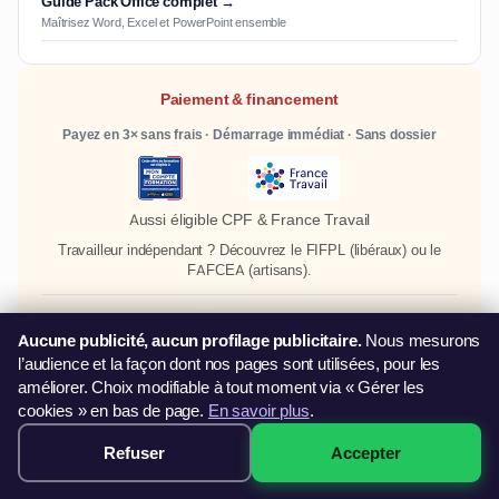
Guide Pack Office complet →
Maîtrisez Word, Excel et PowerPoint ensemble
Paiement & financement
Payez en 3× sans frais · Démarrage immédiat · Sans dossier
Aussi éligible CPF & France Travail
Travailleur indépendant ? Découvrez le
FIFPL
(libéraux) ou le
FAFCEA
(artisans).
Paiement sécurisé
Aucune publicité, aucun profilage publicitaire.
Nous mesurons
l’audience et la façon dont nos pages sont utilisées, pour les
améliorer. Choix modifiable à tout moment via « Gérer les
Villes de Hauts-de-France
cookies » en bas de page.
En savoir plus
.
Formation PowerPoint à Lille
Refuser
Accepter
249€ · Voir les sessions →
Formation PowerPoint à Amiens