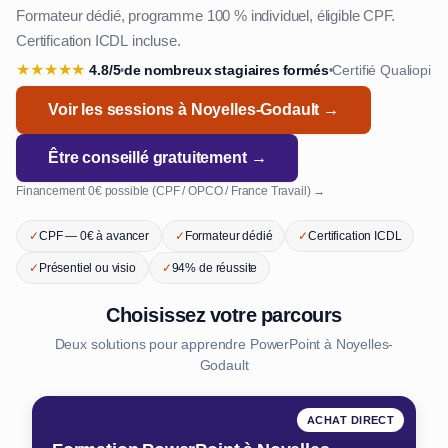
Formateur dédié, programme 100 % individuel, éligible CPF.
Certification ICDL incluse.
★
★
★
★
★
4.8/5
de nombreux stagiaires formés
Certifié Qualiopi
•
•
Voir les sessions à Noyelles-Godault →
Être conseillé gratuitement →
Financement 0€ possible (CPF / OPCO / France Travail) →
✓
CPF — 0€ à avancer
✓
Formateur dédié
✓
Certification ICDL
✓
Présentiel ou visio
✓
94% de réussite
Choisissez votre parcours
Deux solutions pour apprendre PowerPoint à Noyelles-
Godault
ACHAT DIRECT