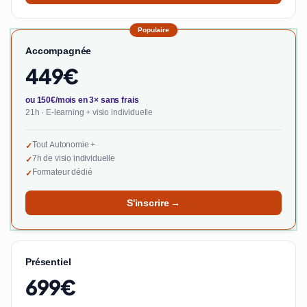
Populaire
Accompagnée
449€
ou 150€/mois en 3× sans frais
21h · E-learning + visio individuelle
Tout Autonomie +
✓
7h de visio individuelle
✓
Formateur dédié
✓
S'inscrire →
Présentiel
699€