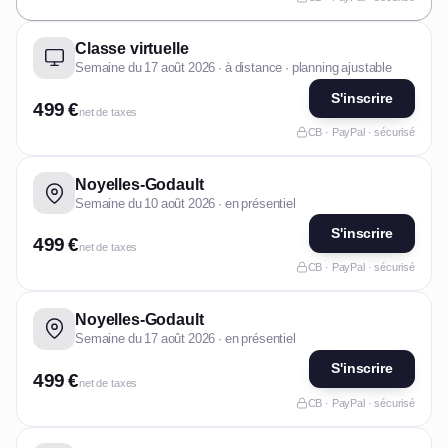
Classe virtuelle
Semaine du 17 août 2026 · à distance · planning ajustable
S'inscrire
499 €
net de taxes
CB · PayPal · sécurisé
Noyelles-Godault
Semaine du 10 août 2026 · en présentiel
S'inscrire
499 €
net de taxes
CB · PayPal · sécurisé
Noyelles-Godault
Semaine du 17 août 2026 · en présentiel
S'inscrire
499 €
net de taxes
CB · PayPal · sécurisé