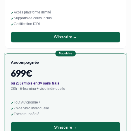
Accès plateforme illimité
✓
Supports de cours inclus
✓
Certification ICDL
✓
S'inscrire →
Populaire
Accompagnée
699€
ou 233€/mois en 3× sans frais
28h · E-learning + visio individuelle
Tout Autonomie +
✓
7h de visio individuelle
✓
Formateur dédié
✓
S'inscrire →