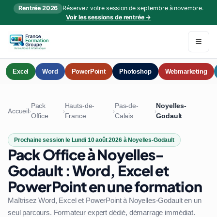
Rentrée 2026
Réservez votre session de septembre à novembre.
Voir les sessions de rentrée →
Excel
Word
PowerPoint
Photoshop
Webmarketing
Pack
Hauts-de-
Pas-de-
Noyelles-
Accueil
›
›
›
›
Office
France
Calais
Godault
Prochaine session le Lundi 10 août 2026 à Noyelles-Godault
Pack Office à Noyelles-
Godault : Word, Excel et
PowerPoint en une formation
Maîtrisez Word, Excel et PowerPoint à Noyelles-Godault en un
seul parcours. Formateur expert dédié, démarrage immédiat.