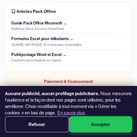
Articles Pack Office
Guide Pack Office Microsoft →
Maîtrisez Word, Excel et PowerPoint
Formules Excel pour débutants →
SOMME, MOYENNE, SI et fonctions essentielles
Publipostage Word et Excel →
Courriers personnalisés en masse
Paiement & financement
Payez en 3× sans frais · Démarrage immédiat · Sans dossier
Aucune publicité, aucun profilage publicitaire.
Nous mesurons
l’audience et la façon dont nos pages sont utilisées, pour les
améliorer. Choix modifiable à tout moment via « Gérer les
cookies » en bas de page.
En savoir plus
.
Aussi éligible France Travail
Travailleur indépendant ? Découvrez le
FIFPL
(libéraux) ou le
Refuser
Accepter
499€ · Voir les sessions →
FAFCEA
(artisans).