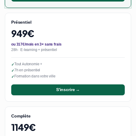
Présentiel
949€
ou 317€/mois en 3× sans frais
28h · E-learning + présentiel
Tout Autonomie +
✓
7h en présentiel
✓
Formation dans votre ville
✓
S'inscrire →
Complète
1149€