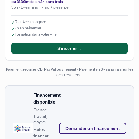
ou 383€/mois en 3× sans frais
35h · E-learning + visio + présentiel
Tout Accompagnée +
✓
7h en présentiel
✓
Formation dans votre ville
✓
S'inscrire →
Paiement sécurisé CB, PayPal ou virement · Paiement en 3× sans frais sur les
formules directes
Financement
disponible
France
Travail,
OPCO…
Demander un financement
Faites
financer