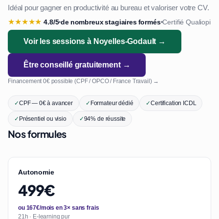
Idéal pour gagner en productivité au bureau et valoriser votre CV.
★
★
★
★
★
4.8/5
de nombreux stagiaires formés
Certifié Qualiopi
•
•
Voir les sessions à Noyelles-Godault →
Être conseillé gratuitement →
Financement 0€ possible (CPF / OPCO / France Travail) →
✓
CPF — 0€ à avancer
✓
Formateur dédié
✓
Certification ICDL
✓
Présentiel ou visio
✓
94% de réussite
Nos formules
Autonomie
499€
ou 167€/mois en 3× sans frais
21h · E-learning pur