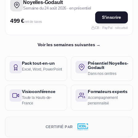
Noyelles-Godault
Semaine du 24 août 2026 · en présentiel
S'inscrire
499 €
net de taxes
CB · PayPal · sécurisé
Voir les semaines suivantes →
Pack tout-en-un
Présentiel Noyelles-
Godault
Excel, Word, PowerPoint
Dans nos centres
Visioconférence
Formateurs experts
Toute la Hauts-de-
Accompagnement
France
personnalisé
CERTIFIÉ PAR