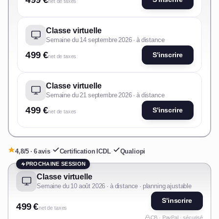
net de taxes
Classe virtuelle
Semaine du 14 septembre 2026 · à distance
499 €
S'inscrire
net de taxes
Classe virtuelle
Semaine du 21 septembre 2026 · à distance
499 €
S'inscrire
net de taxes
4,8/5 · 6 avis
·
Certification ICDL
·
Qualiopi
PROCHAINE SESSION
Classe virtuelle
Semaine du 10 août 2026 · à distance · planning ajustable
S'inscrire
499 €
net de taxes
CB · PayPal · sécurisé