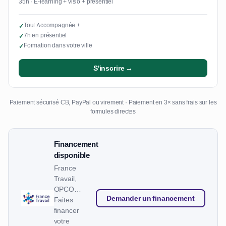
35h · E-learning + visio + présentiel
Tout Accompagnée +
✓
7h en présentiel
✓
Formation dans votre ville
✓
S'inscrire →
Paiement sécurisé CB, PayPal ou virement · Paiement en 3× sans frais sur les
formules directes
Financement
disponible
France
Travail,
OPCO…
Demander un financement
Faites
financer
votre