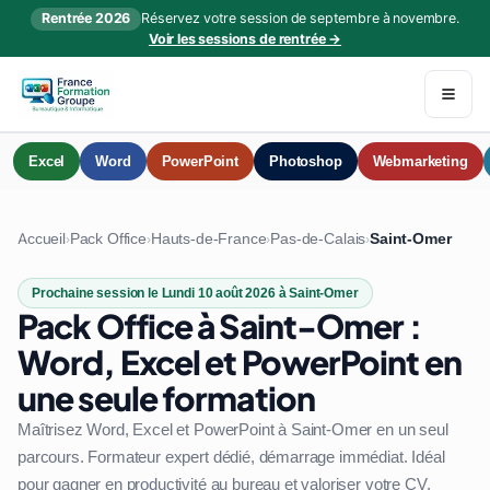
Rentrée 2026
Réservez votre session de septembre à novembre.
Voir les sessions de rentrée →
Excel
Word
PowerPoint
Photoshop
Webmarketing
Accueil
Pack Office
Hauts-de-France
Pas-de-Calais
Saint-Omer
›
›
›
›
Prochaine session le Lundi 10 août 2026 à Saint-Omer
Pack Office à Saint-Omer :
Word, Excel et PowerPoint en
une seule formation
Maîtrisez Word, Excel et PowerPoint à Saint-Omer en un seul
parcours. Formateur expert dédié, démarrage immédiat. Idéal
pour gagner en productivité au bureau et valoriser votre CV.