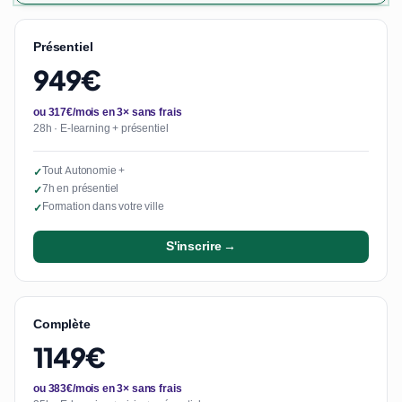
Présentiel
949€
ou 317€/mois en 3× sans frais
28h · E-learning + présentiel
Tout Autonomie +
✓
7h en présentiel
✓
Formation dans votre ville
✓
S'inscrire →
Complète
1149€
ou 383€/mois en 3× sans frais