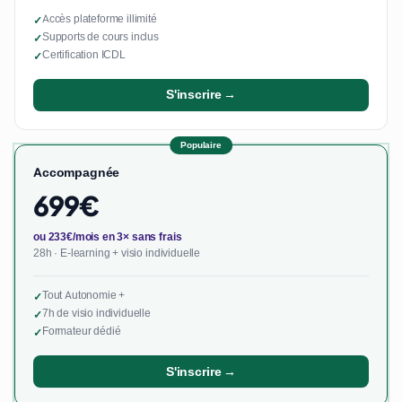
Accès plateforme illimité
✓
Supports de cours inclus
✓
Certification ICDL
✓
S'inscrire →
Populaire
Accompagnée
699€
ou 233€/mois en 3× sans frais
28h · E-learning + visio individuelle
Tout Autonomie +
✓
7h de visio individuelle
✓
Formateur dédié
✓
S'inscrire →