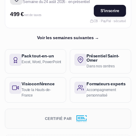
Semaine du 24 août 2026 · en présentiel
S'inscrire
499 €
net de taxes
CB · PayPal · sécurisé
Voir les semaines suivantes →
Pack tout-en-un
Présentiel Saint-
Omer
Excel, Word, PowerPoint
Dans nos centres
Visioconférence
Formateurs experts
Toute la Hauts-de-
Accompagnement
France
personnalisé
CERTIFIÉ PAR