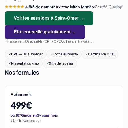
★
★
★
★
★
4.8/5
de nombreux stagiaires formés
Certifié Qualiopi
•
•
Voir les sessions à Saint-Omer →
Être conseillé gratuitement →
Financement 0€ possible (CPF / OPCO / France Travail) →
✓
CPF — 0€ à avancer
✓
Formateur dédié
✓
Certification ICDL
✓
Présentiel ou visio
✓
94% de réussite
Nos formules
Autonomie
499€
ou 167€/mois en 3× sans frais
21h · E-learning pur