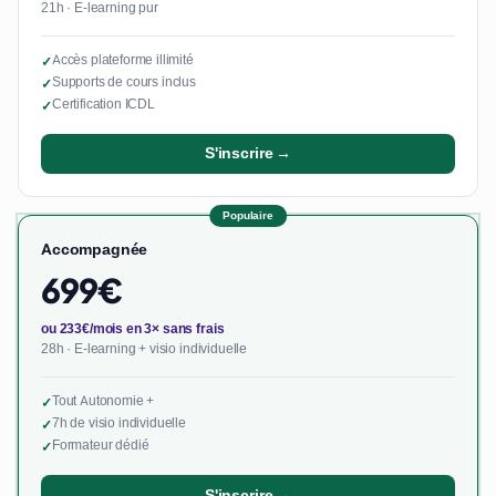
21h · E-learning pur
Accès plateforme illimité
✓
Supports de cours inclus
✓
Certification ICDL
✓
S'inscrire →
Populaire
Accompagnée
699€
ou 233€/mois en 3× sans frais
28h · E-learning + visio individuelle
Tout Autonomie +
✓
7h de visio individuelle
✓
Formateur dédié
✓
S'inscrire →