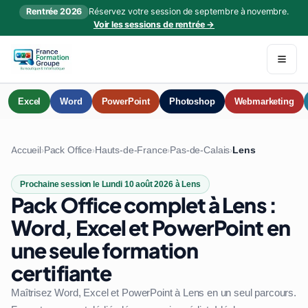
Rentrée 2026
Réservez votre session de septembre à novembre.
Voir les sessions de rentrée →
Excel
Word
PowerPoint
Photoshop
Webmarketing
Accueil
Pack Office
Hauts-de-France
Pas-de-Calais
Lens
›
›
›
›
Prochaine session le Lundi 10 août 2026 à Lens
Pack Office complet à Lens :
Word, Excel et PowerPoint en
une seule formation
certifiante
Maîtrisez Word, Excel et PowerPoint à Lens en un seul parcours.