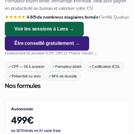
Formateur expert dédié, démarrage immédiat. Idéal pour gagner
en productivité au bureau et valoriser votre CV.
★
★
★
★
★
4.8/5
de nombreux stagiaires formés
Certifié Qualiopi
•
•
Voir les sessions à Lens →
Être conseillé gratuitement →
Financement 0€ possible (CPF / OPCO / France Travail) →
✓
CPF — 0€ à avancer
✓
Formateur dédié
✓
Certification ICDL
✓
Présentiel ou visio
✓
94% de réussite
Nos formules
Autonomie
499€
ou 167€/mois en 3× sans frais