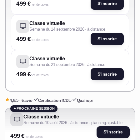
499 €
S'inscrire
net de taxes
Classe virtuelle
Semaine du 14 septembre 2026 · à distance
499 €
S'inscrire
net de taxes
Classe virtuelle
Semaine du 21 septembre 2026 · à distance
499 €
S'inscrire
net de taxes
4,8/5 · 6 avis
·
Certification ICDL
·
Qualiopi
PROCHAINE SESSION
Classe virtuelle
Semaine du 10 août 2026 · à distance · planning ajustable
S'inscrire
499 €
net de taxes