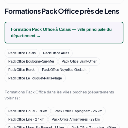
Formations Pack Office près de Lens
Formation Pack Office à Calais — ville principale du
département →
Pack Office Calais
Pack Office Arras
Pack Office Boulogne-Sur-Mer
Pack Office Saint-Omer
Pack Office Berck
Pack Office Noyelles-Godault
Pack Office Le Touquet-Paris-Plage
Formations Pack Office dans les villes proches (départements
voisins) :
Pack Office Douai · 19 km
Pack Office Capinghem · 26 km
Pack Office Lille · 27 km
Pack Office Armentières · 29 km
Pack Office Mons-En-Barœul · 31 km
Pack Office Tourcoing · 40 km