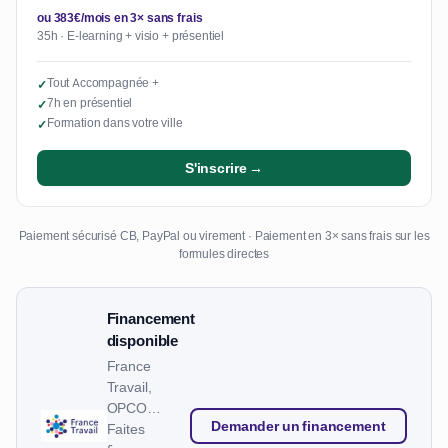
ou 383€/mois en 3× sans frais
35h · E-learning + visio + présentiel
Tout Accompagnée +
✓
7h en présentiel
✓
Formation dans votre ville
✓
S'inscrire →
Paiement sécurisé CB, PayPal ou virement · Paiement en 3× sans frais sur les
formules directes
Financement
disponible
France
Travail,
OPCO…
Demander un financement
Faites