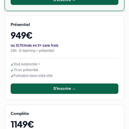
Présentiel
949€
ou 317€/mois en 3× sans frais
28h · E-learning + présentiel
Tout Autonomie +
✓
7h en présentiel
✓
Formation dans votre ville
✓
S'inscrire →
Complète
1149€