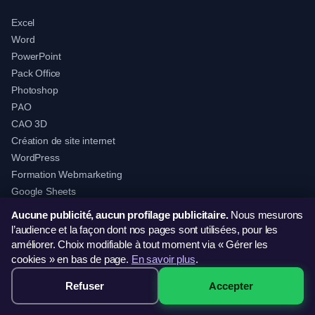
Excel
Word
PowerPoint
Pack Office
Photoshop
PAO
CAO 3D
Création de site internet
WordPress
Formation Webmarketing
Google Sheets
Google Workspace
Aucune publicité, aucun profilage publicitaire.
Nous mesurons
Formation Intelligence Artificielle
l’audience et la façon dont nos pages sont utilisées, pour les
améliorer. Choix modifiable à tout moment via « Gérer les
cookies » en bas de page.
En savoir plus
.
FORMATIONS EN LIGNE
Refuser
Accepter
499€ · Voir les sessions →
Excel en ligne