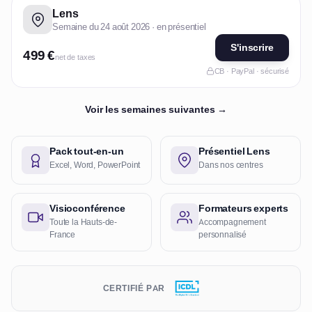
Lens
Semaine du 24 août 2026 · en présentiel
S'inscrire
499 €
net de taxes
CB · PayPal · sécurisé
Voir les semaines suivantes →
Pack tout-en-un
Présentiel Lens
Excel, Word, PowerPoint
Dans nos centres
Visioconférence
Formateurs experts
Toute la Hauts-de-
Accompagnement
France
personnalisé
CERTIFIÉ PAR