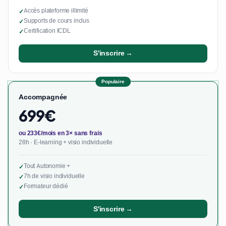
Accès plateforme illimité
✓
Supports de cours inclus
✓
Certification ICDL
✓
S'inscrire →
Populaire
Accompagnée
699€
ou 233€/mois en 3× sans frais
28h · E-learning + visio individuelle
Tout Autonomie +
✓
7h de visio individuelle
✓
Formateur dédié
✓
S'inscrire →