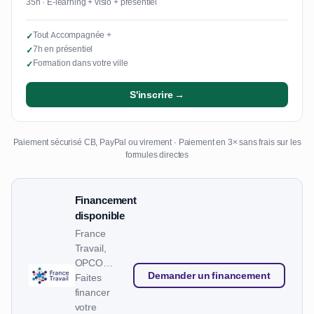
35h · E-learning + visio + présentiel
Tout Accompagnée +
✓
7h en présentiel
✓
Formation dans votre ville
✓
S'inscrire →
Paiement sécurisé CB, PayPal ou virement · Paiement en 3× sans frais sur les
formules directes
Financement
disponible
France
Travail,
OPCO…
Demander un financement
Faites
financer
votre