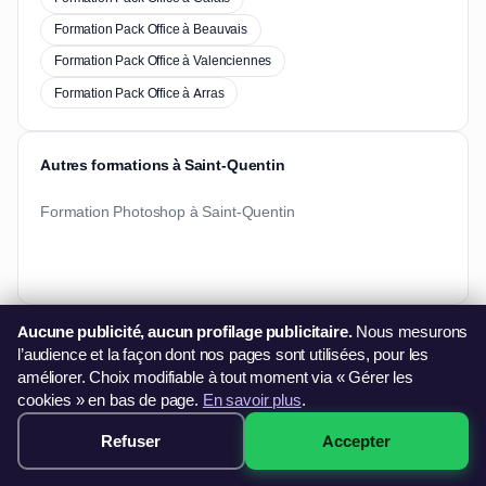
Formation Pack Office à Beauvais
Formation Pack Office à Valenciennes
Formation Pack Office à Arras
Autres formations à Saint-Quentin
Formation Photoshop à Saint-Quentin
Aucune publicité, aucun profilage publicitaire.
Nous mesurons
Besoin d'informations ?
l’audience et la façon dont nos pages sont utilisées, pour les
Vous souhaitez en savoir plus sur nos formations ?
améliorer. Choix modifiable à tout moment via « Gérer les
cookies » en bas de page.
En savoir plus
.
06 44 60 79 11
contact@francefg.fr
Refuser
Accepter
499€ · Voir les sessions →