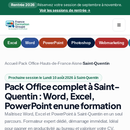
Rentrée 2026
Réservez votre session de septembre à novembre.
Voir les sessions de rentrée →
Excel
Word
PowerPoint
Photoshop
Webmarketing
Accueil
Pack Office
Hauts-de-France
Aisne
Saint-Quentin
›
›
›
›
Prochaine session le Lundi 10 août 2026 à Saint-Quentin
Pack Office complet à Saint-
Quentin : Word, Excel,
PowerPoint en une formation
Maîtrisez Word, Excel et PowerPoint à Saint-Quentin en un seul
parcours. Formateur expert dédié, démarrage immédiat. Idéal
pour gagner en productivité au bureau et valoriser votre CV.