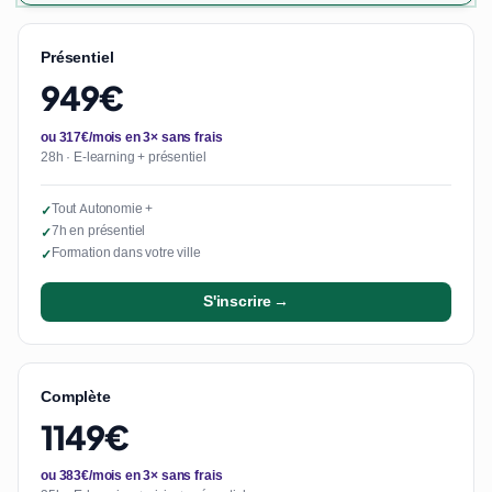
Présentiel
949€
ou 317€/mois en 3× sans frais
28h · E-learning + présentiel
Tout Autonomie +
✓
7h en présentiel
✓
Formation dans votre ville
✓
S'inscrire →
Complète
1149€
ou 383€/mois en 3× sans frais