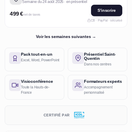
Semaine du 24 août 2026 · en présentiel
S'inscrire
499 €
net de taxes
CB · PayPal · sécurisé
Voir les semaines suivantes →
Pack tout-en-un
Présentiel Saint-
Quentin
Excel, Word, PowerPoint
Dans nos centres
Visioconférence
Formateurs experts
Toute la Hauts-de-
Accompagnement
France
personnalisé
CERTIFIÉ PAR