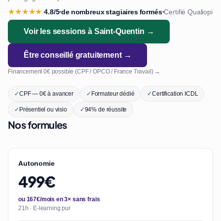
★
★
★
★
★
4.8/5
de nombreux stagiaires formés
Certifié Qualiopi
•
•
Voir les sessions à Saint-Quentin →
Être conseillé gratuitement →
Financement 0€ possible (CPF / OPCO / France Travail) →
✓
CPF — 0€ à avancer
✓
Formateur dédié
✓
Certification ICDL
✓
Présentiel ou visio
✓
94% de réussite
Nos formules
Autonomie
499€
ou 167€/mois en 3× sans frais
21h · E-learning pur