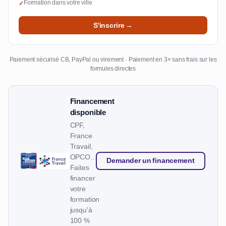
Formation dans votre ville
✓
S'inscrire →
Paiement sécurisé CB, PayPal ou virement · Paiement en 3× sans frais sur les
formules directes
Financement
disponible
CPF,
France
Travail,
OPCO…
Demander un financement
Faites
financer
votre
formation
jusqu'à
100 %