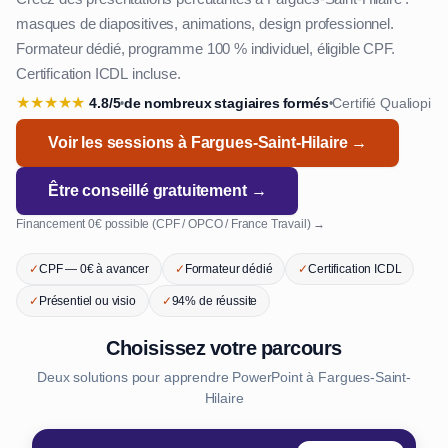
masques de diapositives, animations, design professionnel.
Formateur dédié, programme 100 % individuel, éligible CPF.
Certification ICDL incluse.
★
★
★
★
★
4.8/5
de nombreux stagiaires formés
Certifié Qualiopi
•
•
Voir les sessions à Fargues-Saint-Hilaire →
Être conseillé gratuitement →
Financement 0€ possible (CPF / OPCO / France Travail) →
✓
CPF — 0€ à avancer
✓
Formateur dédié
✓
Certification ICDL
✓
Présentiel ou visio
✓
94% de réussite
Choisissez votre parcours
Deux solutions pour apprendre PowerPoint à Fargues-Saint-
Hilaire