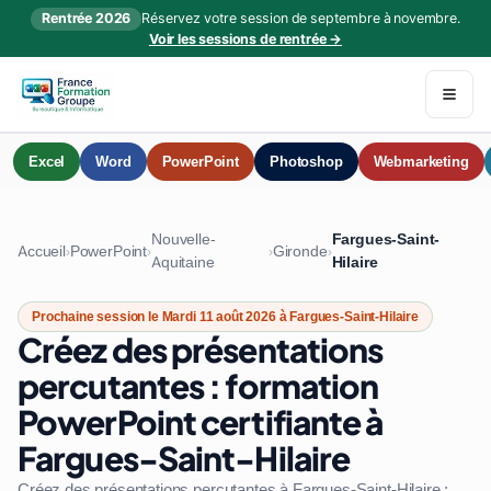
Rentrée 2026
Réservez votre session de septembre à novembre.
Voir les sessions de rentrée →
Excel
Word
PowerPoint
Photoshop
Webmarketing
Nouvelle-
Fargues-Saint-
Accueil
PowerPoint
Gironde
›
›
›
›
Aquitaine
Hilaire
Prochaine session le Mardi 11 août 2026 à Fargues-Saint-Hilaire
Créez des présentations
percutantes : formation
PowerPoint certifiante à
Fargues-Saint-Hilaire
Créez des présentations percutantes à Fargues-Saint-Hilaire :