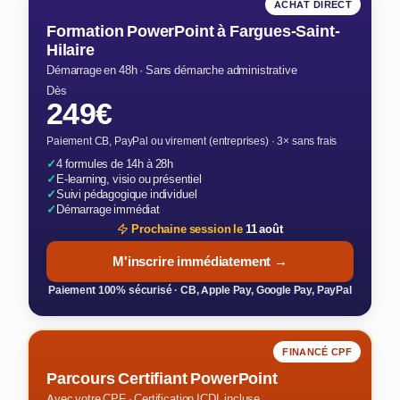
ACHAT DIRECT
Formation PowerPoint à Fargues-Saint-
Hilaire
Démarrage en 48h · Sans démarche administrative
Dès
249€
Paiement CB, PayPal ou virement (entreprises) · 3× sans frais
✓
4 formules de 14h à 28h
✓
E-learning, visio ou présentiel
✓
Suivi pédagogique individuel
✓
Démarrage immédiat
Prochaine session le
11 août
M'inscrire immédiatement →
Paiement 100% sécurisé · CB, Apple Pay, Google Pay, PayPal
FINANCÉ CPF
Parcours Certifiant PowerPoint
Avec votre CPF · Certification ICDL incluse