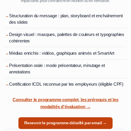
impactants pour convaincre en réunion ou en formation.
→
Structuration du message : plan, storyboard et enchaînement
des slides
→
Design visuel : masques, palettes de couleurs et typographies
cohérentes
→
Médias enrichis : vidéos, graphiques animés et SmartArt
→
Présentation orale : mode présentateur, minutage et
annotations
→
Certification ICDL reconnue par les employeurs (éligible CPF)
Consulter le programme complet, les prérequis et les
modalités d'évaluation →
Recevoir le programme détaillé par email →