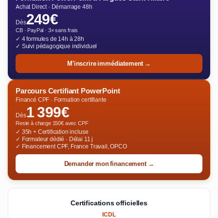
Achat Direct · Démarrage 48h
249€
Dès
CB · PayPal · 3× sans frais
✓ 4 formules de 14h à 28h
✓ Suivi pédagogique individuel
M'inscrire immédiatement →
Parcours Certifiant PowerPoint
Financé CPF · Formation certifiante
1 399€
Dès
Reste à charge 150€ avec CPF
✓ 35h + Certification incluse
✓ Formateur dédié · Délai 11 j
✓ Financement CPF, France Travail, OPCO
Demander mon financement →
Certifications officielles
ICDL