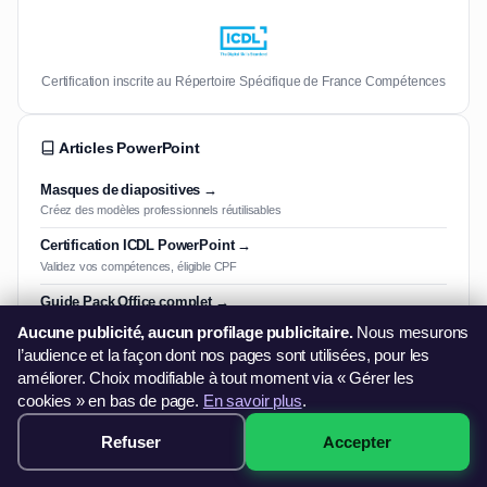
Certification inscrite au Répertoire Spécifique de France Compétences
Articles PowerPoint
Masques de diapositives →
Créez des modèles professionnels réutilisables
Certification ICDL PowerPoint →
Validez vos compétences, éligible CPF
Guide Pack Office complet →
Maîtrisez Word, Excel et PowerPoint ensemble
Aucune publicité, aucun profilage publicitaire.
Nous mesurons
l’audience et la façon dont nos pages sont utilisées, pour les
améliorer. Choix modifiable à tout moment via « Gérer les
Paiement & financement
cookies » en bas de page.
En savoir plus
.
Payez en 3× sans frais · Démarrage immédiat · Sans dossier
Refuser
Accepter
249€ · Voir les sessions →