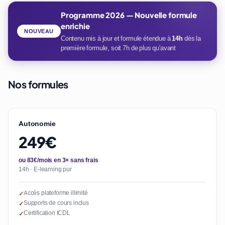
Programme 2026 — Nouvelle formule
enrichie
NOUVEAU
Contenu mis à jour et formule étendue à
14h
dès la
première formule, soit 7h de plus qu'avant
Nos formules
Autonomie
249€
ou 83€/mois en 3× sans frais
14h · E-learning pur
Accès plateforme illimité
✓
Supports de cours inclus
✓
Certification ICDL
✓