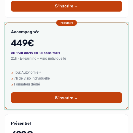
S'inscrire →
Populaire
Accompagnée
449€
ou 150€/mois en 3× sans frais
21h · E-learning + visio individuelle
Tout Autonomie +
✓
7h de visio individuelle
✓
Formateur dédié
✓
S'inscrire →
Présentiel