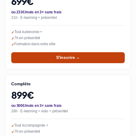
699€
ou 233€/mois en 3× sans frais
21h · E-learning + présentiel
Tout Autonomie +
✓
7h en présentiel
✓
Formation dans votre ville
✓
S'inscrire →
Complète
899€
ou 300€/mois en 3× sans frais
28h · E-learning + visio + présentiel
Tout Accompagnée +
✓
7h en présentiel
✓