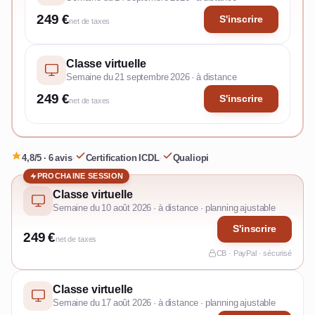
249 €
S'inscrire
net de taxes
Classe virtuelle
Semaine du 21 septembre 2026 · à distance
249 €
S'inscrire
net de taxes
4,8/5 · 6 avis
·
Certification ICDL
·
Qualiopi
PROCHAINE SESSION
Classe virtuelle
Semaine du 10 août 2026 · à distance · planning ajustable
S'inscrire
249 €
net de taxes
CB · PayPal · sécurisé
Classe virtuelle
Semaine du 17 août 2026 · à distance · planning ajustable