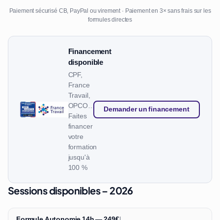
Paiement sécurisé CB, PayPal ou virement · Paiement en 3× sans frais sur les
formules directes
Financement
disponible
CPF,
France
Travail,
OPCO…
Demander un financement
Faites
financer
votre
formation
jusqu'à
100 %
Sessions disponibles – 2026
Formule Autonomie 14h — 249€
|