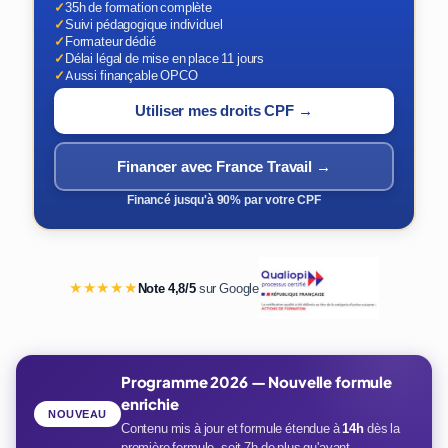
✓
35h de formation complète
✓
Suivi pédagogique individuel
✓
Formateur dédié
✓
Délai légal de mise en place 11 jours
✓
Aussi finançable OPCO
Utiliser mes droits CPF →
Financer avec France Travail →
Financé jusqu'à 90% par votre CPF
★★★★★
Note 4,8/5
sur Google
Programme 2026 — Nouvelle formule
enrichie
NOUVEAU
Contenu mis à jour et formule étendue à
14h
dès la
première formule, soit 7h de plus qu'avant