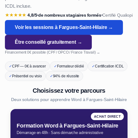
ICDL incluse.
★
★
★
★
★
4,8/5
de nombreux stagiaires formés
Certifié Qualiopi
•
•
Voir les sessions à Fargues-Saint-Hilaire →
Être conseillé gratuitement →
Financement 0€ possible (CPF / OPCO / France Travail) →
✓
CPF — 0€ à avancer
✓
Formateur dédié
✓
Certification ICDL
✓
Présentiel ou visio
✓
94% de réussite
Choisissez votre parcours
Deux solutions pour apprendre Word à Fargues-Saint-Hilaire
ACHAT DIRECT
Formation Word à Fargues-Saint-Hilaire
Démarrage en 48h · Sans démarche administrative