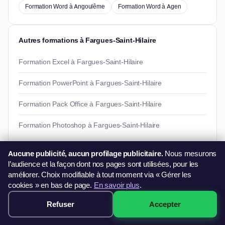
Formation Word à Angoulême
Formation Word à Agen
Autres formations à Fargues-Saint-Hilaire
Formation Excel à Fargues-Saint-Hilaire
Formation PowerPoint à Fargues-Saint-Hilaire
Formation Pack Office à Fargues-Saint-Hilaire
Formation Photoshop à Fargues-Saint-Hilaire
Aucune publicité, aucun profilage publicitaire.
Nous mesurons
Besoin d'informations ?
l’audience et la façon dont nos pages sont utilisées, pour les
améliorer. Choix modifiable à tout moment via « Gérer les
Vous souhaitez en savoir plus sur nos formations ?
cookies » en bas de page.
En savoir plus
.
06 44 60 79 11
Refuser
Accepter
contact@francefg.fr
249€ · Voir les sessions →