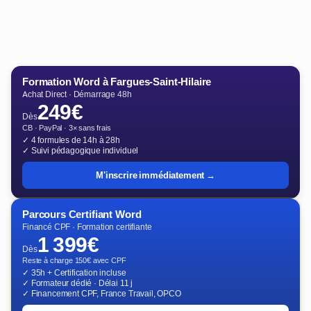
Formation Word à Fargues-Saint-Hilaire
Achat Direct · Démarrage 48h
249€
Dès
CB · PayPal · 3× sans frais
✓ 4 formules de 14h à 28h
✓ Suivi pédagogique individuel
M'inscrire immédiatement →
Parcours Certifiant Word
Financé CPF · Formation certifiante
1 399€
Dès
Reste à charge 150€ avec CPF
✓ 35h + Certification incluse
✓ Formateur dédié · Délai 11 j
✓ Financement CPF, France Travail, OPCO