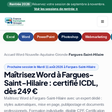
Rentrée 2026
Réservez votre session de septembre à novembre.
Voir les sessions de rentrée →
Excel
Word
PowerPoint
Photoshop
Webmarketing
Accueil
Word
Nouvelle-Aquitaine
Gironde
Fargues-Saint-Hilaire
›
›
›
›
Prochaine session le Mardi 11 août 2026 à Fargues-Saint-Hilaire
Maîtrisez Word à Fargues-
Saint-Hilaire : certifié ICDL,
dès 249 €
Maîtrisez Word à Fargues-Saint-Hilaire avec un expert dédié :
styles automatiques, mise en page, publipostage et documents
professionnels. Formation individuelle, éligible CPF. Certification