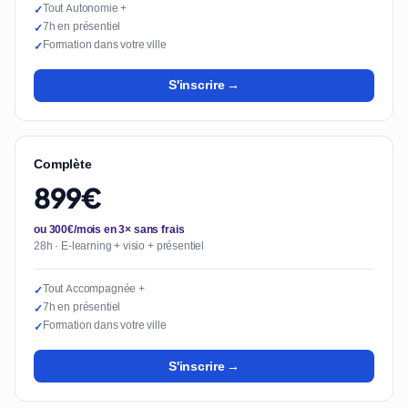
Tout Autonomie +
✓
7h en présentiel
✓
Formation dans votre ville
✓
S'inscrire →
Complète
899€
ou 300€/mois en 3× sans frais
28h · E-learning + visio + présentiel
Tout Accompagnée +
✓
7h en présentiel
✓
Formation dans votre ville
✓
S'inscrire →