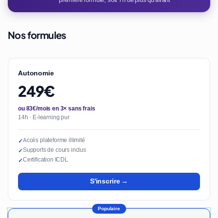
Nos formules
Autonomie
249€
ou 83€/mois en 3× sans frais
14h · E-learning pur
Accès plateforme illimité
✓
Supports de cours inclus
✓
Certification ICDL
✓
S'inscrire →
Populaire