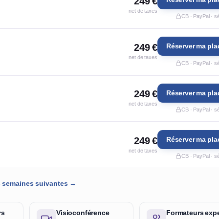
249 €
net de taxes
CB · PayPal · s
249 €
Réserver ma pla
net de taxes
CB · PayPal · s
249 €
Réserver ma pla
net de taxes
CB · PayPal · s
249 €
Réserver ma pla
net de taxes
CB · PayPal · s
es semaines suivantes →
rs
Visioconférence
Formateurs expe