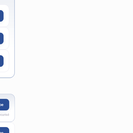
ce
écurisé
ce