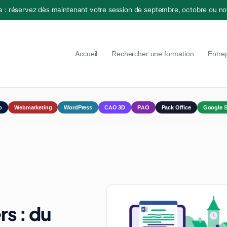
e : réservez dès maintenant votre session de septembre, octobre ou n
Accueil
Rechercher une formation
Entre
p
Webmarketing
WordPress
CAO 3D
PAO
Pack Office
Google S
rs : du