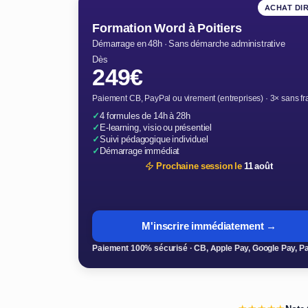
ACHAT DI
Formation Word à Poitiers
Démarrage en 48h · Sans démarche administrative
Dès
249€
Paiement CB, PayPal ou virement (entreprises) · 3× sans fr
✓
4 formules de 14h à 28h
✓
E-learning, visio ou présentiel
✓
Suivi pédagogique individuel
✓
Démarrage immédiat
Prochaine session le
11 août
M'inscrire immédiatement →
Paiement 100% sécurisé · CB, Apple Pay, Google Pay, P