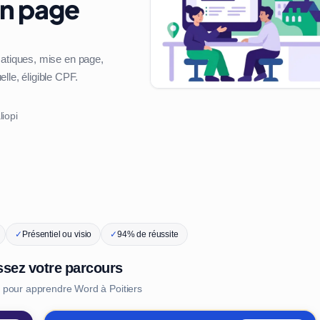
en page
matiques, mise en page,
lle, éligible CPF.
liopi
✓
Présentiel ou visio
✓
94% de réussite
ssez votre parcours
 pour apprendre Word à Poitiers