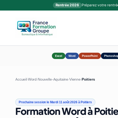
Rentrée 2026
Préparez votre rentré
Excel
Word
PowerPoint
Photosho
Accueil
Word
Nouvelle-Aquitaine
Vienne
Poitiers
›
›
›
›
Prochaine session le Mardi 11 août 2026 à Poitiers
Formation Word à Poitie