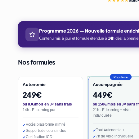
★★★★★
Note 
Programme 2026 — Nouvelle formule enrich
Contenu mis à jour et formule étendue à
14h
dès la premièr
Nos formules
Populaire
Autonomie
Accompagnée
249€
449€
ou 83€/mois en 3× sans frais
ou 150€/mois en 3× sans fr
14h · E-learning pur
21h · E-learning + visio
individuelle
Accès plateforme illimité
✓
Tout Autonomie +
Supports de cours inclus
✓
✓
7h de visio individuelle
Certification ICDL
✓
✓