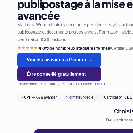
publipostage à la mise 
avancée
Maîtrisez Word à Poitiers avec un expert dédié : styles auto
publipostage et documents professionnels. Formation individue
Certification ICDL incluse.
★
★
★
★
★
4,8/5
de nombreux stagiaires formés
Certifié Qua
•
•
Voir les sessions à Poitiers →
Être conseillé gratuitement →
Financement 0€ possible (CPF / OPCO / France Travail) →
✓
CPF — 0€ à avancer
✓
Formateur dédié
✓
Certification ICDL
Choisi
Deux solutions