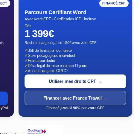
RECT
FINANCÉ CPF
Parcours Certifiant Word
Avec votre CPF · Certification ICDL incluse
Dès
1 399€
ais
Reste à charge légal de 150€ avec votre CPF
✓
35h de formation complète
✓
Suivi pédagogique individuel
✓
Formateur dédié
✓
Délai légal de mise en place 11 jours
✓
Aussi finançable OPCO
Utiliser mes droits CPF →
Financer avec France Travail →
ayPal
Financé jusqu'à 90% par votre CPF