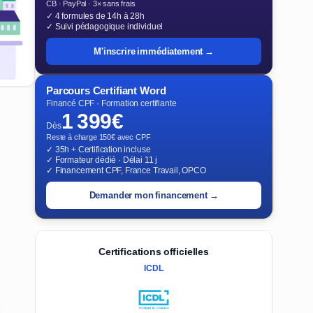
CB · PayPal · 3× sans frais
✓ 4 formules de 14h à 28h
✓ Suivi pédagogique individuel
M'inscrire immédiatement →
Parcours Certifiant Word
Financé CPF · Formation certifiante
1 399€
Dès
Reste à charge 150€ avec CPF
✓ 35h + Certification incluse
✓ Formateur dédié · Délai 11 j
✓ Financement CPF, France Travail, OPCO
Demander mon financement →
Certifications officielles
ICDL