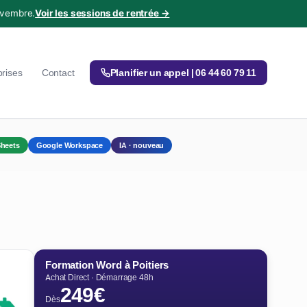
ovembre.
Voir les sessions de rentrée →
prises
Contact
Planifier un appel | 06 44 60 79 11
heets
Google Workspace
IA · nouveau
Formation Word à Poitiers
Achat Direct · Démarrage 48h
249€
Dès