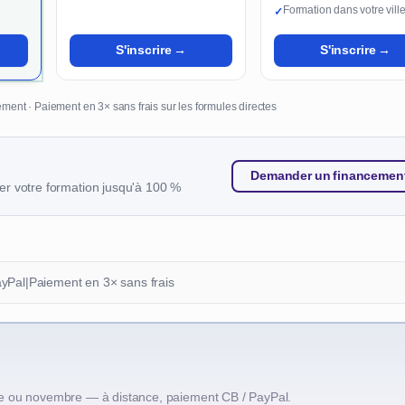
Formation dans votre vill
✓
S'inscrire →
S'inscrire →
ment · Paiement en 3× sans frais sur les formules directes
Demander un financemen
r votre formation jusqu'à 100 %
ayPal
|
Paiement en 3× sans frais
e ou novembre — à distance, paiement CB / PayPal.