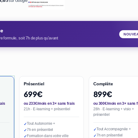
4,8/5
sur Google
ie
NOUVE
e formule, soit 7h de plus qu'avant
Présentiel
Complète
699€
899€
ais
ou 233€/mois en 3× sans frais
ou 300€/mois en 3× sans f
21h · E-learning + présentiel
28h · E-learning + visio +
présentiel
Tout Autonomie +
✓
Tout Accompagnée +
7h en présentiel
✓
✓
7h en présentiel
Formation dans votre ville
✓
✓