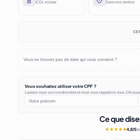
ICDL incluse
Dans nos centres
CER
Vous ne trouvez pas de date qui vous convient ?
Vous souhaitez utiliser votre CPF ?
Laissez-nous vos coordonnées et nous vous rappelons sous 24h pou
Ce que dise
★
★
★
★
★
4,8/5
su