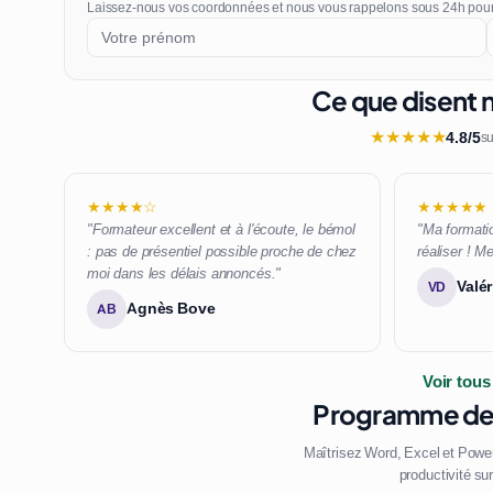
Laissez-nous vos coordonnées et nous vous rappelons sous 24h pou
Ce que disent n
★
★
★
★
★
4.8/5
su
★★★★☆
★★★★★
"Formateur excellent et à l'écoute, le bémol
"Ma formatio
: pas de présentiel possible proche de chez
réaliser ! Me
moi dans les délais annoncés."
Valér
VD
Agnès Bove
AB
Voir tous
Programme de 
Maîtrisez Word, Excel et Power
productivité su