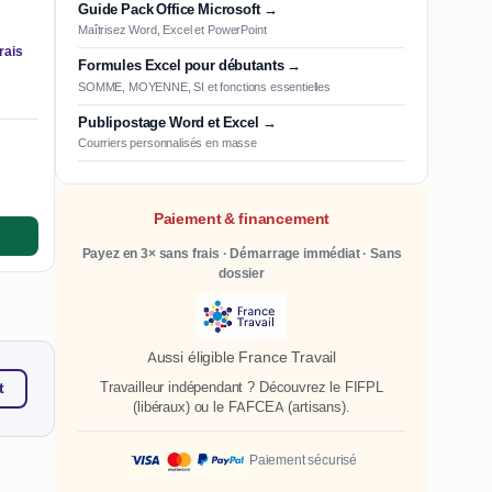
Guide Pack Office Microsoft →
Maîtrisez Word, Excel et PowerPoint
rais
Formules Excel pour débutants →
SOMME, MOYENNE, SI et fonctions essentielles
Publipostage Word et Excel →
Courriers personnalisés en masse
e
Paiement & financement
Payez en 3× sans frais · Démarrage immédiat · Sans
dossier
Aussi éligible France Travail
Travailleur indépendant ? Découvrez le
FIFPL
t
(libéraux) ou le
FAFCEA
(artisans).
Paiement sécurisé