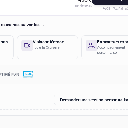
net de taxes
CB · PayPal · s
es semaines suivantes →
ignan
Visioconférence
Formateurs expe
Toute la Occitanie
Accompagnement
personnalisé
TIFIÉ PAR
Demander une session personnalis