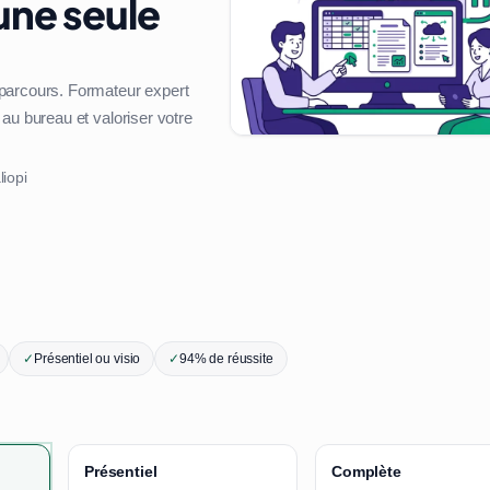
une seule
 parcours. Formateur expert
au bureau et valoriser votre
liopi
✓
Présentiel ou visio
✓
94% de réussite
Présentiel
Complète