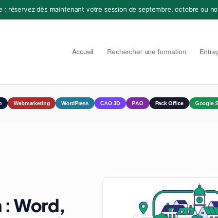
e : réservez dès maintenant votre session de septembre, octobre ou n
Accueil
Rechercher une formation
Entre
p
Webmarketing
WordPress
CAO 3D
PAO
Pack Office
Google S
 : Word,