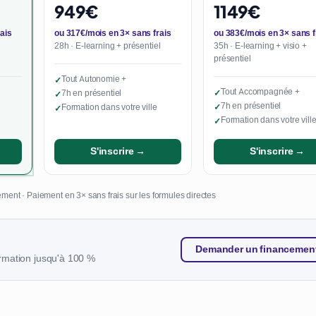
949€
1149€
ais
ou 317€/mois en 3× sans frais
ou 383€/mois en 3× sans f
28h · E-learning + présentiel
35h · E-learning + visio +
présentiel
Tout Autonomie +
✓
Tout Accompagnée +
7h en présentiel
✓
✓
7h en présentiel
Formation dans votre ville
✓
✓
Formation dans votre vill
✓
S'inscrire →
S'inscrire →
ment · Paiement en 3× sans frais sur les formules directes
Demander un financemen
rmation jusqu'à 100 %