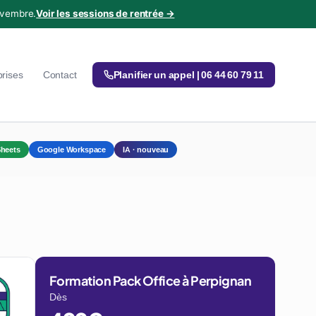
ovembre.
Voir les sessions de rentrée →
prises
Contact
Planifier un appel | 06 44 60 79 11
heets
Google Workspace
IA · nouveau
Formation Pack Office à Perpignan
Dès