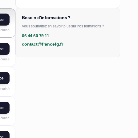
Besoin d'informations ?
ce
Vous souhaitez en savoir plus sur nos formations ?
écurisé
06 44 60 79 11
contact@francefg.fr
ce
écurisé
ce
écurisé
ce
écurisé
ce