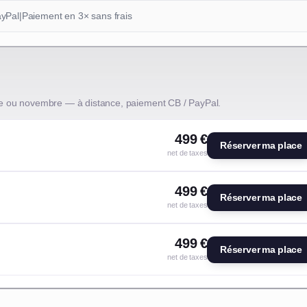
ayPal
|
Paiement en 3× sans frais
e ou novembre — à distance, paiement CB / PayPal.
499 €
Réserver ma place
net de taxes
499 €
Réserver ma place
net de taxes
499 €
Réserver ma place
net de taxes