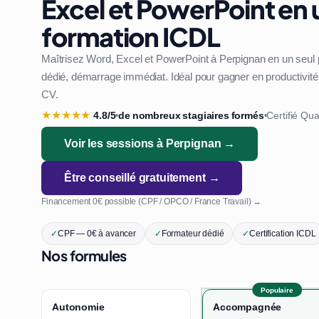
Excel et PowerPoint en 
formation ICDL
Maîtrisez Word, Excel et PowerPoint à Perpignan en un seul
dédié, démarrage immédiat. Idéal pour gagner en productivité 
CV.
★
★
★
★
★
4.8/5
de nombreux stagiaires formés
Certifié Qua
•
•
Voir les sessions à Perpignan →
Être conseillé gratuitement →
Financement 0€ possible (CPF / OPCO / France Travail) →
✓
CPF — 0€ à avancer
✓
Formateur dédié
✓
Certification ICDL
Nos formules
Populaire
Autonomie
Accompagnée