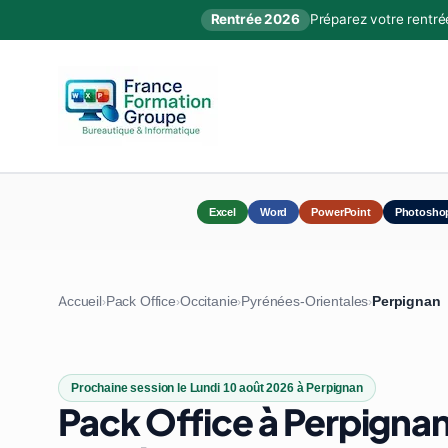
Rentrée 2026
Préparez votre rentré
Excel
Word
PowerPoint
Photosho
Accueil
Pack Office
Occitanie
Pyrénées-Orientales
Perpignan
›
›
›
›
Prochaine session le Lundi 10 août 2026 à Perpignan
Pack Office à Perpignan