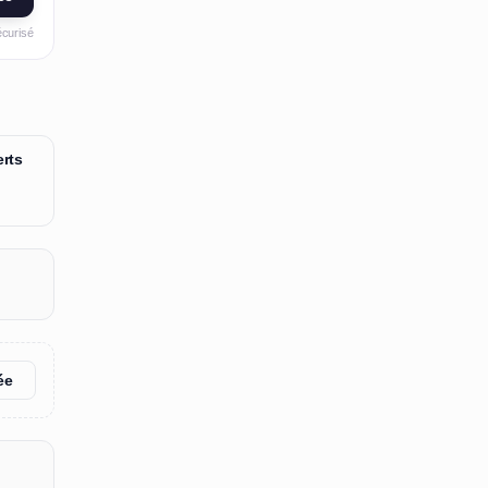
écurisé
rts
ée