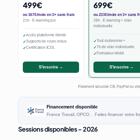
499€
699€
ou 167€/mois en 3× sans frais
ou 233€/mois en 3× sans fr
21h · E-learning pur
28h · E-learning + visio
individuelle
Accès plateforme illimité
✓
Tout Autonomie +
Supports de cours inclus
✓
✓
7h de visio individuelle
Certification ICDL
✓
✓
Formateur dédié
✓
S'inscrire →
S'inscrire →
Paiement sécurisé CB, PayPal ou vire
Financement disponible
France Travail, OPCO… Faites financer votre fo
Sessions disponibles – 2026