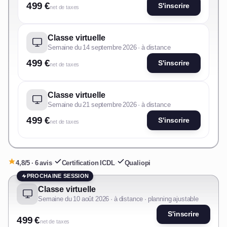
499 €
S'inscrire
net de taxes
Classe virtuelle
Semaine du 14 septembre 2026 · à distance
499 €
S'inscrire
net de taxes
Classe virtuelle
Semaine du 21 septembre 2026 · à distance
499 €
S'inscrire
net de taxes
4,8/5 · 6 avis
·
Certification ICDL
·
Qualiopi
PROCHAINE SESSION
Classe virtuelle
Semaine du 10 août 2026 · à distance · planning ajustable
S'inscrire
499 €
net de taxes