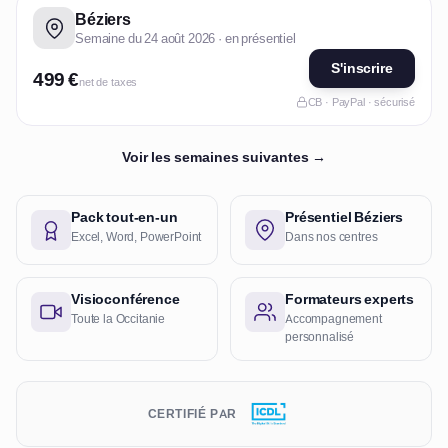
Béziers
Semaine du 24 août 2026 · en présentiel
S'inscrire
499 €
net de taxes
CB · PayPal · sécurisé
Voir les semaines suivantes →
Pack tout-en-un
Présentiel Béziers
Excel, Word, PowerPoint
Dans nos centres
Visioconférence
Formateurs experts
Toute la Occitanie
Accompagnement
personnalisé
CERTIFIÉ PAR