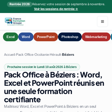
Rentrée 2026
Réservez votre session de septembre à novembre.
Voir les sessions de rentrée →
Excel
Word
PowerPoint
Photoshop
Webmarketing
Accueil
Pack Office
Occitanie
Hérault
Béziers
›
›
›
›
Prochaine session le Lundi 10 août 2026 à Béziers
Pack Office à Béziers : Word,
Excel et PowerPoint réunis en
une seule formation
certifiante
Maîtrisez Word, Excel et PowerPoint à Béziers en un seul