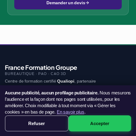
Demander un devis
France Formation Groupe
BUREAUTIQUE · PAO · CAO 3D
Centre de formation certifié
Qualiopi
, partenaire
France Travail
et
Mon Compte Formation
.
Aucune publicité, aucun profilage publicitaire.
Nous mesurons
Bureautique, PAO et CAO 3D depuis 2016.
l’audience et la façon dont nos pages sont utilisées, pour les
06 44 60 79 11
améliorer. Choix modifiable à tout moment via « Gérer les
contact@francefg.fr
cookies » en bas de page.
En savoir plus
.
Refuser
Accepter
499€ · Voir les sessions →
Financements : CPF · France Travail (AIF) · OPCO · FIFPL · FAFCEA