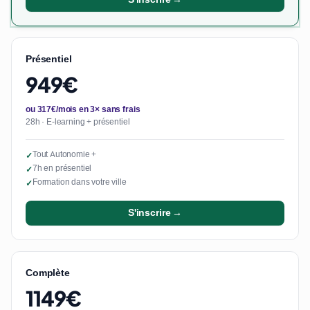
Présentiel
949€
ou 317€/mois en 3× sans frais
28h · E-learning + présentiel
Tout Autonomie +
✓
7h en présentiel
✓
Formation dans votre ville
✓
S'inscrire →
Complète
1149€