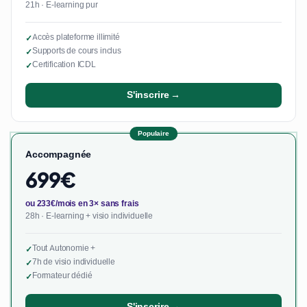
21h · E-learning pur
Accès plateforme illimité
✓
Supports de cours inclus
✓
Certification ICDL
✓
S'inscrire →
Populaire
Accompagnée
699€
ou 233€/mois en 3× sans frais
28h · E-learning + visio individuelle
Tout Autonomie +
✓
7h de visio individuelle
✓
Formateur dédié
✓
S'inscrire →