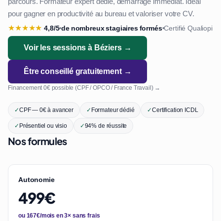
parcours. Formateur expert dédié, démarrage immédiat. Idéal
pour gagner en productivité au bureau et valoriser votre CV.
★
★
★
★
★
4,8/5
de nombreux stagiaires formés
Certifié Qualiopi
•
•
Voir les sessions à Béziers →
Être conseillé gratuitement →
Financement 0€ possible (CPF / OPCO / France Travail) →
✓
CPF — 0€ à avancer
✓
Formateur dédié
✓
Certification ICDL
✓
Présentiel ou visio
✓
94% de réussite
Nos formules
Autonomie
499€
ou 167€/mois en 3× sans frais