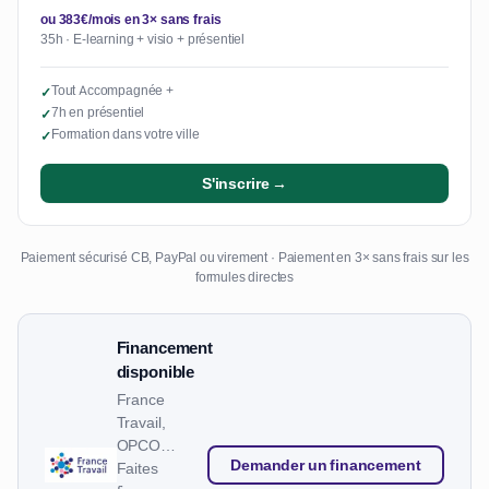
ou 383€/mois en 3× sans frais
35h · E-learning + visio + présentiel
Tout Accompagnée +
✓
7h en présentiel
✓
Formation dans votre ville
✓
S'inscrire →
Paiement sécurisé CB, PayPal ou virement · Paiement en 3× sans frais sur les
formules directes
Financement
disponible
France
Travail,
OPCO…
Demander un financement
Faites