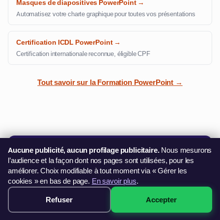
Masques de diapositives PowerPoint →
Automatisez votre charte graphique pour toutes vos présentations
Certification ICDL PowerPoint →
Certification internationale reconnue, éligible CPF
Tout savoir sur la Formation PowerPoint →
Formation PowerPoint à Béziers
Aucune publicité, aucun profilage publicitaire.
Nous mesurons
Achat Direct · Démarrage 48h
l’audience et la façon dont nos pages sont utilisées, pour les
249€
améliorer. Choix modifiable à tout moment via « Gérer les
Dès
CB · PayPal · 3× sans frais
cookies » en bas de page.
En savoir plus
.
✓ 4 formules de 14h à 28h
✓ Suivi pédagogique individuel
Refuser
Accepter
249€ · Voir les sessions →
M'inscrire immédiatement →