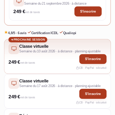
Semaine du 21 septembre 2026 · à distance
249 €
S'inscrire
net de taxes
4,8/5 · 6 avis
·
Certification ICDL
·
Qualiopi
PROCHAINE SESSION
Classe virtuelle
Semaine du 10 août 2026 · à distance · planning ajustable
S'inscrire
249 €
net de taxes
CB · PayPal · sécurisé
Classe virtuelle
Semaine du 17 août 2026 · à distance · planning ajustable
S'inscrire
249 €
net de taxes
CB · PayPal · sécurisé