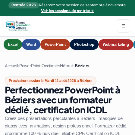
Rentrée 2026
Réservez votre session de septembre à novembre.
Voir les sessions de rentrée →
Excel
Word
PowerPoint
Photoshop
Webmarketing
Accueil
PowerPoint
Occitanie
Hérault
Béziers
›
›
›
›
Prochaine session le Mardi 11 août 2026 à Béziers
Perfectionnez PowerPoint à
Béziers avec un formateur
dédié, certification ICDL
Créez des présentations percutantes à Béziers : masques de
diapositives, animations, design professionnel. Formateur dédié,
programme 100 % individuel, éligible CPF. Certification ICDL