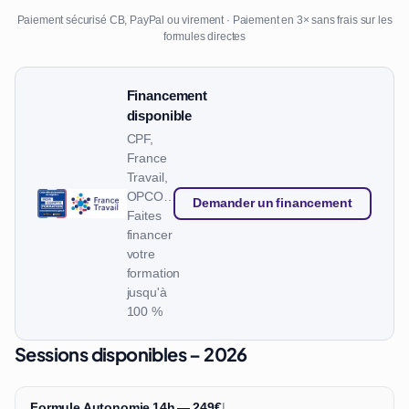
Paiement sécurisé CB, PayPal ou virement · Paiement en 3× sans frais sur les
formules directes
Financement
disponible
CPF,
France
Travail,
OPCO…
Demander un financement
Faites
financer
votre
formation
jusqu'à
100 %
Sessions disponibles – 2026
Formule Autonomie 14h — 249€
|