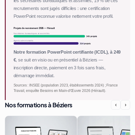
les secrétaires bureautiques et assimilés, 19 % de ces
recrutements sont jugés difficiles : une certification
PowerPoint reconnue valorise nettement votre profil.
Projets de recrutement 2026 — Hérault
Secrétaires bureautiques et assimilés
345 projets
Agents administratifs
314 projets
Notre formation PowerPoint certifiante (ICDL), à 249
€
, se suit en visio ou en présentiel à Béziers —
inscription directe, paiement en 3 fois sans frais,
démarrage immédiat.
Sources : INSEE (population 2023, établissements 2024) ; France
Travail, enquête Besoins en Main-d'Œuvre 2026 (Hérault).
Nos formations à Béziers
‹
›