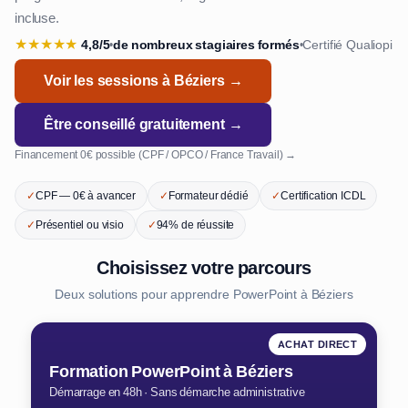
incluse.
★
★
★
★
★
4,8/5
de nombreux stagiaires formés
Certifié Qualiopi
•
•
Voir les sessions à Béziers →
Être conseillé gratuitement →
Financement 0€ possible (CPF / OPCO / France Travail) →
✓
CPF — 0€ à avancer
✓
Formateur dédié
✓
Certification ICDL
✓
Présentiel ou visio
✓
94% de réussite
Choisissez votre parcours
Deux solutions pour apprendre PowerPoint à Béziers
ACHAT DIRECT
Formation PowerPoint à Béziers
Démarrage en 48h · Sans démarche administrative