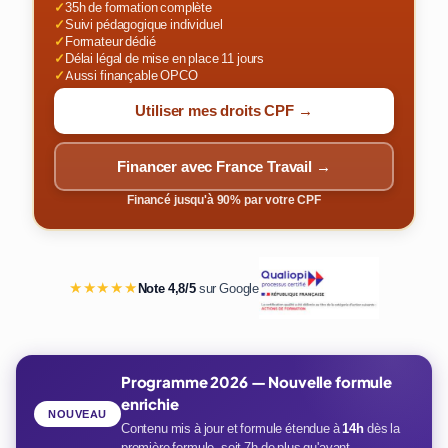
✓
35h de formation complète
✓
Suivi pédagogique individuel
✓
Formateur dédié
✓
Délai légal de mise en place 11 jours
✓
Aussi finançable OPCO
Utiliser mes droits CPF →
Financer avec France Travail →
Financé jusqu'à 90% par votre CPF
★★★★★
Note 4,8/5
sur Google
Programme 2026 — Nouvelle formule
enrichie
NOUVEAU
Contenu mis à jour et formule étendue à
14h
dès la
première formule, soit 7h de plus qu'avant