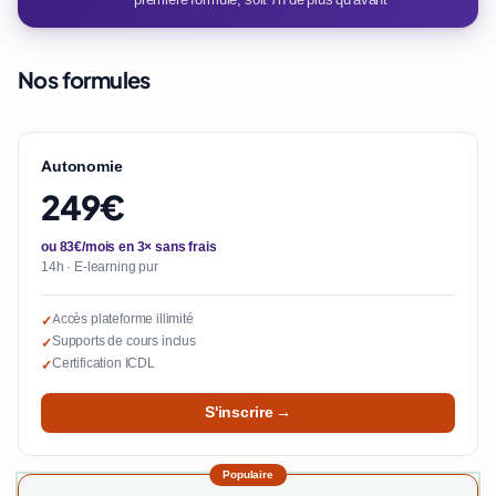
Nos formules
Autonomie
249€
ou 83€/mois en 3× sans frais
14h · E-learning pur
Accès plateforme illimité
✓
Supports de cours inclus
✓
Certification ICDL
✓
S'inscrire →
Populaire