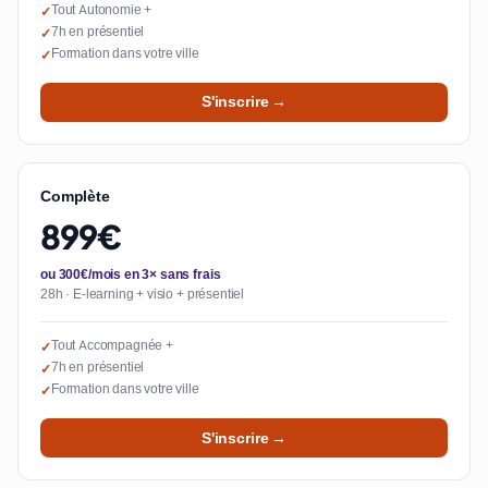
Tout Autonomie +
✓
7h en présentiel
✓
Formation dans votre ville
✓
S'inscrire →
Complète
899€
ou 300€/mois en 3× sans frais
28h · E-learning + visio + présentiel
Tout Accompagnée +
✓
7h en présentiel
✓
Formation dans votre ville
✓
S'inscrire →