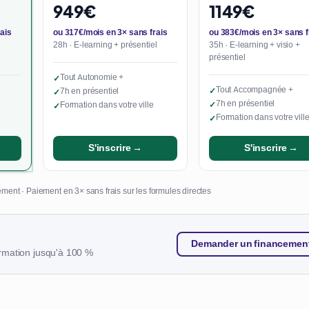
949€
1149€
ais
ou 317€/mois en 3× sans frais
ou 383€/mois en 3× sans f
28h · E-learning + présentiel
35h · E-learning + visio +
présentiel
Tout Autonomie +
✓
Tout Accompagnée +
7h en présentiel
✓
✓
7h en présentiel
Formation dans votre ville
✓
✓
Formation dans votre vill
✓
S'inscrire →
S'inscrire →
ment · Paiement en 3× sans frais sur les formules directes
Demander un financemen
rmation jusqu'à 100 %