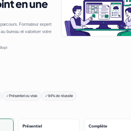
int en une
 parcours. Formateur expert
au bureau et valoriser votre
liopi
✓
Présentiel ou visio
✓
94% de réussite
Présentiel
Complète