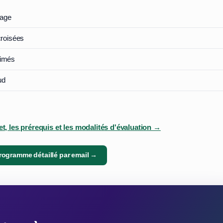
tage
croisées
nimés
ud
, les prérequis et les modalités d'évaluation →
programme détaillé par email →