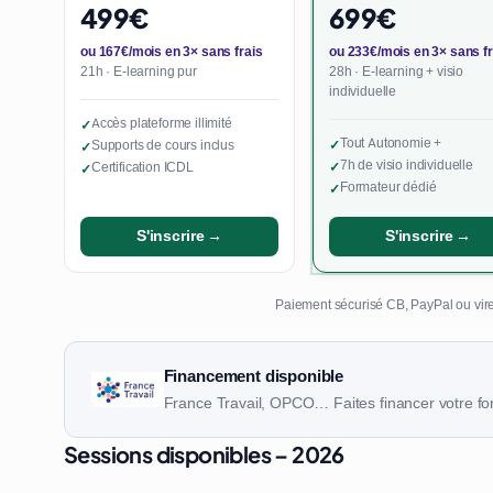
499€
699€
ou 167€/mois en 3× sans frais
ou 233€/mois en 3× sans fr
21h · E-learning pur
28h · E-learning + visio
individuelle
Accès plateforme illimité
✓
Tout Autonomie +
Supports de cours inclus
✓
✓
7h de visio individuelle
Certification ICDL
✓
✓
Formateur dédié
✓
S'inscrire →
S'inscrire →
Paiement sécurisé CB, PayPal ou vire
Financement disponible
France Travail, OPCO… Faites financer votre fo
Sessions disponibles – 2026