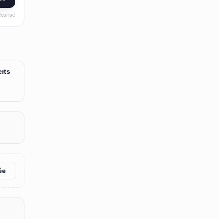
écurisé
rts
ée