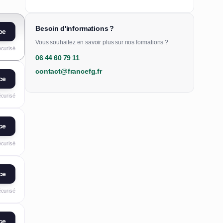
Besoin d'informations ?
ce
Vous souhaitez en savoir plus sur nos formations ?
écurisé
06 44 60 79 11
contact@francefg.fr
ce
écurisé
ce
écurisé
ce
écurisé
ce