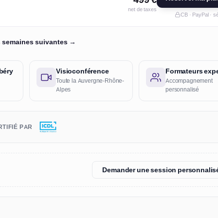
net de taxes
CB · PayPal · s
es semaines suivantes →
béry
Visioconférence
Formateurs expe
Toute la Auvergne-Rhône-
Accompagnement
Alpes
personnalisé
TIFIÉ PAR
Demander une session personnalis