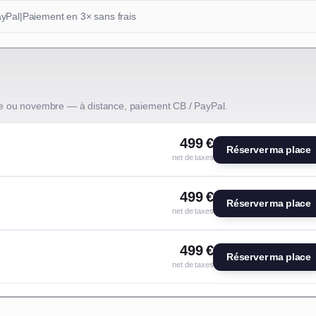
ayPal
|
Paiement en 3× sans frais
e ou novembre — à distance, paiement CB / PayPal.
499 €
Réserver ma place
net de taxes
499 €
Réserver ma place
net de taxes
499 €
Réserver ma place
net de taxes