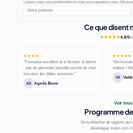
Laissez-nous vos coordonnées et nous vous rappelons sous 24h pou
Ce que disent n
★
★
★
★
★
4.8/5
su
★★★★☆
★★★★★
"Formateur excellent et à l'écoute, le bémol
"Ma formatio
: pas de présentiel possible proche de chez
réaliser ! Me
moi dans les délais annoncés."
Valér
VD
Agnès Bove
AB
Voir tous
Programme de 
De la rédaction de rapports aux
développez toutes vos co