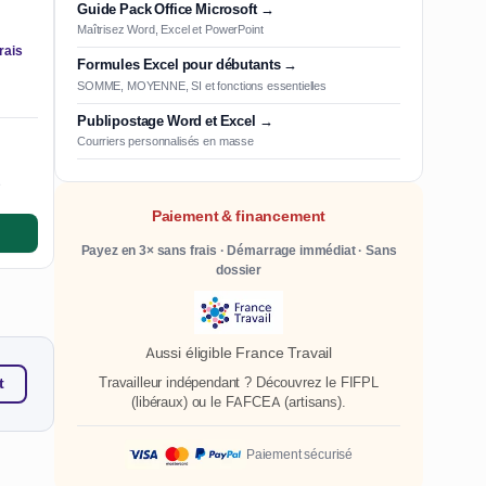
Guide Pack Office Microsoft →
Maîtrisez Word, Excel et PowerPoint
rais
Formules Excel pour débutants →
SOMME, MOYENNE, SI et fonctions essentielles
Publipostage Word et Excel →
Courriers personnalisés en masse
e
Paiement & financement
Payez en 3× sans frais · Démarrage immédiat · Sans
dossier
Aussi éligible France Travail
Travailleur indépendant ? Découvrez le
FIFPL
t
(libéraux) ou le
FAFCEA
(artisans).
Paiement sécurisé