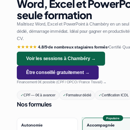
Word, Excel et PowerPo
seule formation
Maîtrisez Word, Excel et PowerPoint à Chambéry en un seul
dédié, démarrage immédiat. Idéal pour gagner en productivité 
CV.
★
★
★
★
★
4.8/5
de nombreux stagiaires formés
Certifié Qua
•
•
Voir les sessions à Chambéry →
Être conseillé gratuitement →
Financement 0€ possible (CPF / OPCO / France Travail) →
✓
CPF — 0€ à avancer
✓
Formateur dédié
✓
Certification ICDL
Nos formules
Populaire
Autonomie
Accompagnée