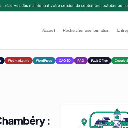
e : réservez dès maintenant votre session de septembre, octobre ou n
Accueil
Rechercher une formation
Entre
p
Webmarketing
WordPress
CAO 3D
PAO
Pack Office
Google S
Chambéry :