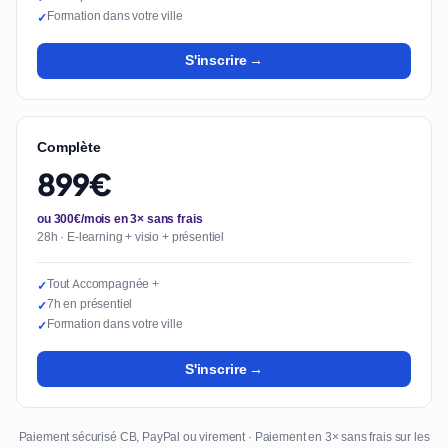
Formation dans votre ville
✓
S'inscrire →
Complète
899€
ou 300€/mois en 3× sans frais
28h · E-learning + visio + présentiel
Tout Accompagnée +
✓
7h en présentiel
✓
Formation dans votre ville
✓
S'inscrire →
Paiement sécurisé CB, PayPal ou virement · Paiement en 3× sans frais sur les