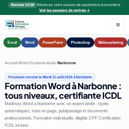
Rentrée 2026
Réservez votre session de septembre à novembre.
Voir les sessions de rentrée →
Excel
Word
PowerPoint
Photoshop
Webmarketing
Accueil
Word
Occitanie
Aude
Narbonne
›
›
›
›
Prochaine session le Mardi 11 août 2026 à Narbonne
Formation Word à Narbonne :
tous niveaux, certifiante ICDL
Maîtrisez Word à Narbonne avec un expert dédié : styles
automatiques, mise en page, publipostage et documents
professionnels. Formation individuelle, éligible CPF. Certification
ICDL incluse.