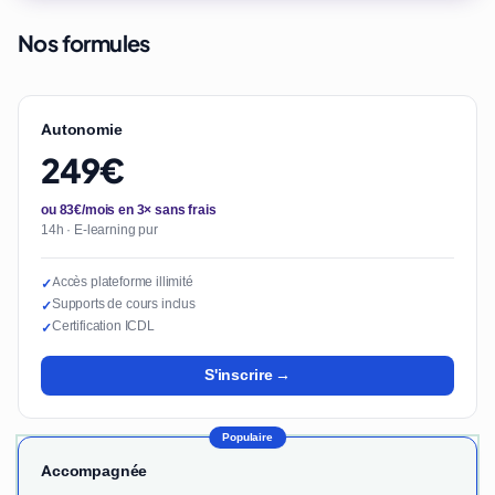
Nos formules
Autonomie
249€
ou 83€/mois en 3× sans frais
14h · E-learning pur
Accès plateforme illimité
✓
Supports de cours inclus
✓
Certification ICDL
✓
S'inscrire →
Populaire
Accompagnée