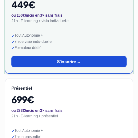
449€
ou 150€/mois en 3× sans frais
21h · E-learning + visio individuelle
Tout Autonomie +
✓
7h de visio individuelle
✓
Formateur dédié
✓
S'inscrire →
Présentiel
699€
ou 233€/mois en 3× sans frais
21h · E-learning + présentiel
Tout Autonomie +
✓
7h en présentiel
✓