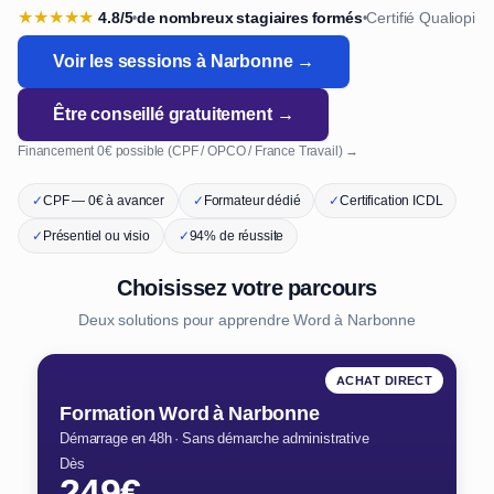
★
★
★
★
★
4.8/5
de nombreux stagiaires formés
Certifié Qualiopi
•
•
Voir les sessions à Narbonne →
Être conseillé gratuitement →
Financement 0€ possible (CPF / OPCO / France Travail) →
✓
CPF — 0€ à avancer
✓
Formateur dédié
✓
Certification ICDL
✓
Présentiel ou visio
✓
94% de réussite
Choisissez votre parcours
Deux solutions pour apprendre Word à Narbonne
ACHAT DIRECT
Formation Word à Narbonne
Démarrage en 48h · Sans démarche administrative
Dès
249€