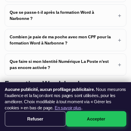
Que se passe-t-il après la formation Word à
+
Narbonne ?
Combien je paie de ma poche avec mon CPF pour la
+
formation Word à Narbonne ?
Que faire si mon Identité Numérique La Poste n'est
+
pas encore activée ?
Formations Word dans le
Aucune publicité, aucun profilage publicitaire.
Nous mesurons
département Aude
l’audience et la façon dont nos pages sont utilisées, pour les
améliorer. Choix modifiable à tout moment via « Gérer les
Nous dispensons des formations Word dans 1 villes du
cookies » en bas de page.
En savoir plus
.
département. Nos formateurs se déplacent sur site.
Refuser
Accepter
249€ · Voir les sessions →
Word Carcassonne