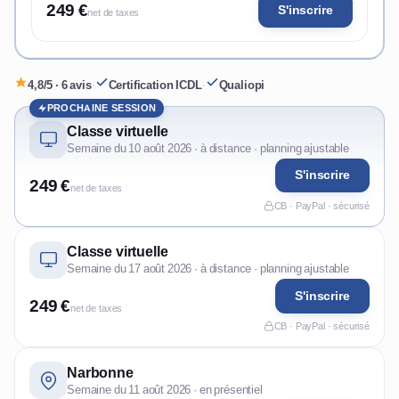
249 €
S'inscrire
net de taxes
4,8/5 · 6 avis
·
Certification ICDL
·
Qualiopi
PROCHAINE SESSION
Classe virtuelle
Semaine du 10 août 2026 · à distance · planning ajustable
S'inscrire
249 €
net de taxes
CB · PayPal · sécurisé
Classe virtuelle
Semaine du 17 août 2026 · à distance · planning ajustable
S'inscrire
249 €
net de taxes
CB · PayPal · sécurisé
Narbonne
Semaine du 11 août 2026 · en présentiel