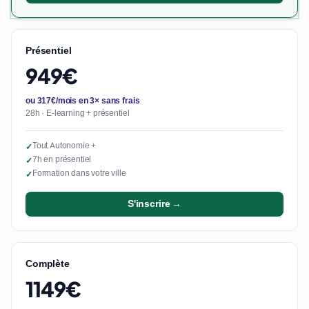
Présentiel
949€
ou 317€/mois en 3× sans frais
28h · E-learning + présentiel
Tout Autonomie +
✓
7h en présentiel
✓
Formation dans votre ville
✓
S'inscrire →
Complète
1149€