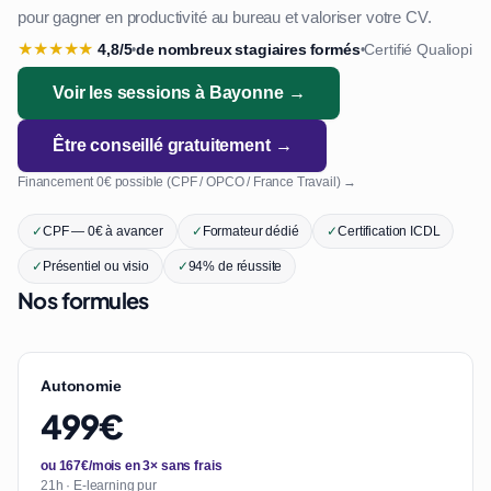
pour gagner en productivité au bureau et valoriser votre CV.
★
★
★
★
★
4,8/5
de nombreux stagiaires formés
Certifié Qualiopi
•
•
Voir les sessions à Bayonne →
Être conseillé gratuitement →
Financement 0€ possible (CPF / OPCO / France Travail) →
✓
CPF — 0€ à avancer
✓
Formateur dédié
✓
Certification ICDL
✓
Présentiel ou visio
✓
94% de réussite
Nos formules
Autonomie
499€
ou 167€/mois en 3× sans frais
21h · E-learning pur