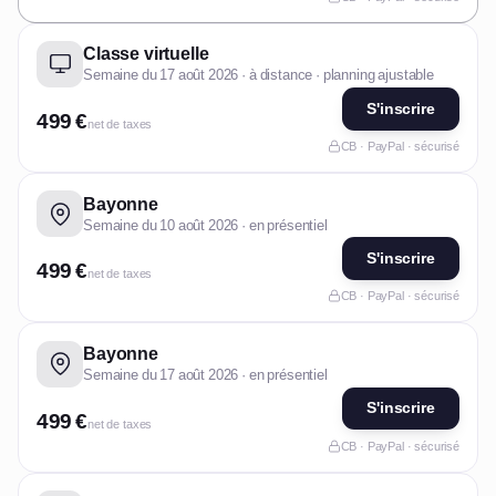
Classe virtuelle
Semaine du 17 août 2026 · à distance · planning ajustable
S'inscrire
499 €
net de taxes
CB · PayPal · sécurisé
Bayonne
Semaine du 10 août 2026 · en présentiel
S'inscrire
499 €
net de taxes
CB · PayPal · sécurisé
Bayonne
Semaine du 17 août 2026 · en présentiel
S'inscrire
499 €
net de taxes
CB · PayPal · sécurisé