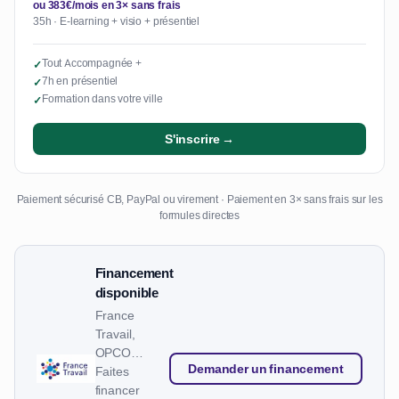
ou 383€/mois en 3× sans frais
35h · E-learning + visio + présentiel
Tout Accompagnée +
✓
7h en présentiel
✓
Formation dans votre ville
✓
S'inscrire →
Paiement sécurisé CB, PayPal ou virement · Paiement en 3× sans frais sur les
formules directes
Financement
disponible
France
Travail,
OPCO…
Demander un financement
Faites
financer