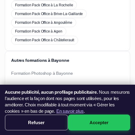
Formation Pack Office à La Rochelle
Formation Pack Office à Brive-La-Gaillarde
Formation Pack Office à Angoulême
Formation Pack Office à Agen
Formation Pack Office à Châtellerault
Autres formations à Bayonne
Formation Photoshop à Bayonne
Aucune publicité, aucun profilage publicitaire.
Nous mesurons
l’audience et la façon dont nos pages sont utilisées, pour les
améliorer. Choix modifiable à tout moment via « Gérer les
Besoin d'informations ?
cookies » en bas de page.
En savoir plus
.
Vous souhaitez en savoir plus sur nos formations ?
Refuser
Accepter
499€ · Voir les sessions →
06 44 60 79 11
contact@francefg.fr