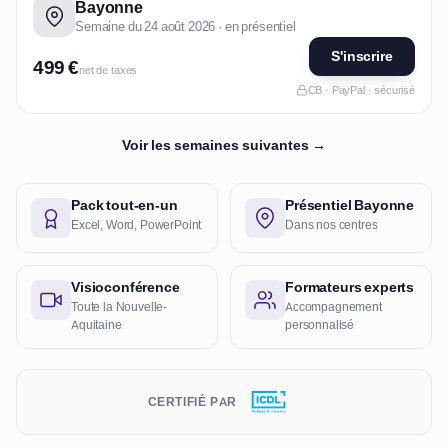
Bayonne
Semaine du 24 août 2026 · en présentiel
S'inscrire
499 €
net de taxes
CB · PayPal · sécurisé
Voir les semaines suivantes →
Pack tout-en-un
Présentiel Bayonne
Excel, Word, PowerPoint
Dans nos centres
Visioconférence
Formateurs experts
Toute la Nouvelle-
Accompagnement
Aquitaine
personnalisé
CERTIFIÉ PAR