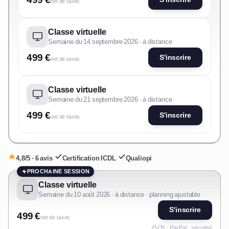
net de taxes
Classe virtuelle
Semaine du 14 septembre 2026 · à distance
499 €
S'inscrire
net de taxes
Classe virtuelle
Semaine du 21 septembre 2026 · à distance
499 €
S'inscrire
net de taxes
4,8/5 · 6 avis
·
Certification ICDL
·
Qualiopi
PROCHAINE SESSION
Classe virtuelle
Semaine du 10 août 2026 · à distance · planning ajustable
S'inscrire
499 €
net de taxes
CB · PayPal · sécurisé