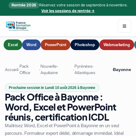
Rentrée 2026
Réservez votre session de septembre à novembre.
Voir les sessions de rentrée →
Excel
Word
PowerPoint
Photoshop
Webmarketing
Pack
Nouvelle-
Pyrénées-
Accueil
Bayonne
›
›
›
›
Office
Aquitaine
Atlantiques
Prochaine session le Lundi 10 août 2026 à Bayonne
Pack Office à Bayonne :
Word, Excel et PowerPoint
réunis, certification ICDL
Maîtrisez Word, Excel et PowerPoint à Bayonne en un seul
parcours. Formateur expert dédié, démarrage immédiat. Idéal