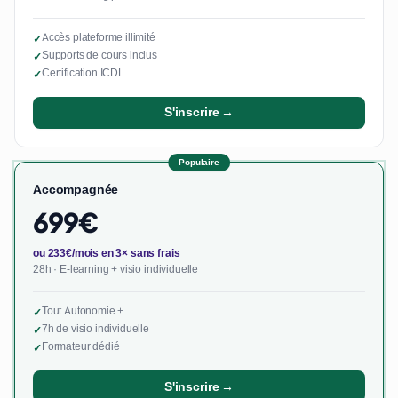
Accès plateforme illimité
✓
Supports de cours inclus
✓
Certification ICDL
✓
S'inscrire →
Populaire
Accompagnée
699€
ou 233€/mois en 3× sans frais
28h · E-learning + visio individuelle
Tout Autonomie +
✓
7h de visio individuelle
✓
Formateur dédié
✓
S'inscrire →