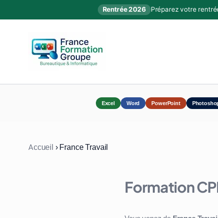
Rentrée 2026
Préparez votre rentré
Excel
Word
PowerPoint
Photosho
Accueil
›
France Travail
Formation CPF