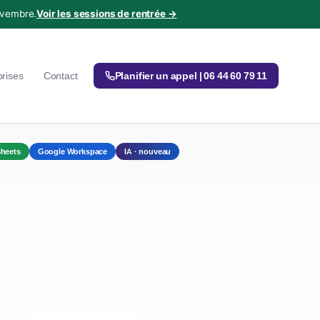
ovembre.
Voir les sessions de rentrée →
prises
Contact
Planifier un appel | 06 44 60 79 11
heets
Google Workspace
IA · nouveau