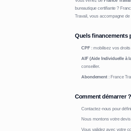
Vous venez de
France Travai
bureautique certifiante ? Fr
Travail, vous accompagne de la
Quels financements 
CPF
: mobilisez vos droits
AIF (Aide Individuelle à 
conseiller.
Abondement
: France Trav
Comment démarrer ?
Contactez-nous pour définir
Nous montons votre devis 
Vous validez avec votre co