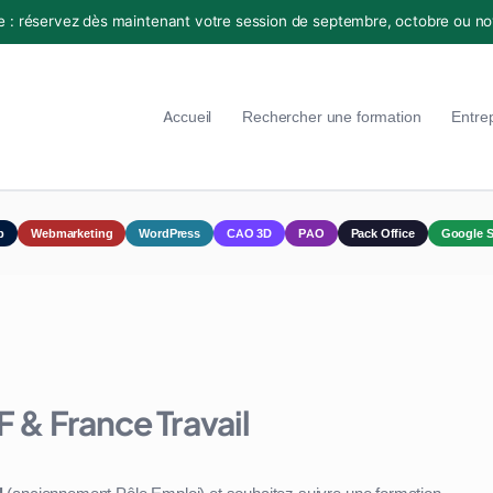
e : réservez dès maintenant votre session de septembre, octobre ou n
Accueil
Rechercher une formation
Entre
p
Webmarketing
WordPress
CAO 3D
PAO
Pack Office
Google S
 & France Travail