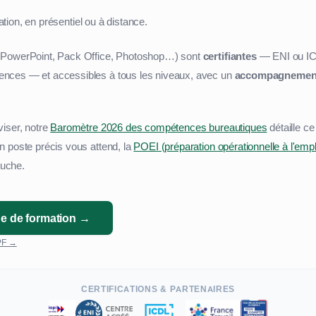
ion, en présentiel ou à distance.
 PowerPoint, Pack Office, Photoshop…) sont
certifiantes
— ENI ou ICD
nces — et accessibles à tous les niveaux, avec un
accompagnement 
viser, notre
Baromètre 2026 des compétences bureautiques
détaille c
n poste précis vous attend, la
POEI (préparation opérationnelle à l'empl
uche.
e de formation →
CPF →
CERTIFICATIONS & PARTENAIRES