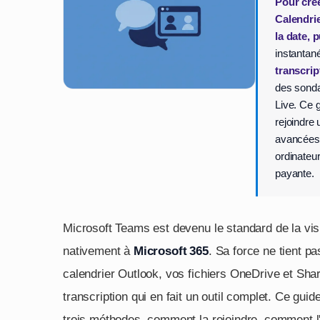
Pour cré
Calendrie
la date, 
instantané
transcri
des sonda
Live. Ce 
rejoindre 
avancées,
ordinateu
payante.
Microsoft Teams est devenu le standard de la vis
nativement à
Microsoft 365
. Sa force ne tient pa
calendrier Outlook, vos fichiers OneDrive et Shar
transcription qui en fait un outil complet. Ce g
trois méthodes, comment la rejoindre, comment l'