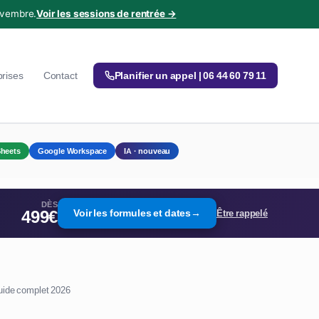
ovembre.
Voir les sessions de rentrée →
prises
Contact
Planifier un appel | 06 44 60 79 11
heets
Google Workspace
IA · nouveau
DÈS
499€
Voir les formules et dates
→
Être rappelé
guide complet 2026