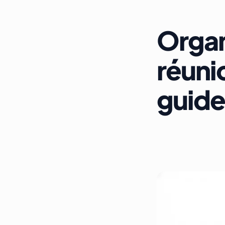
Organ
réuni
guide