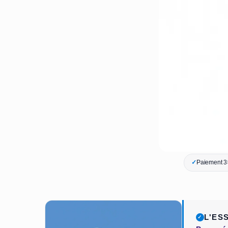
✓
Paiement 3×
L'ES