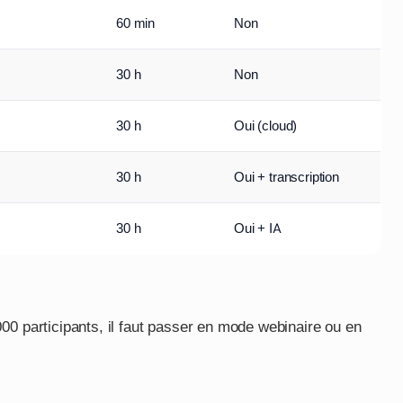
60 min
Non
30 h
Non
30 h
Oui (cloud)
30 h
Oui + transcription
30 h
Oui + IA
00 participants, il faut passer en mode webinaire ou en