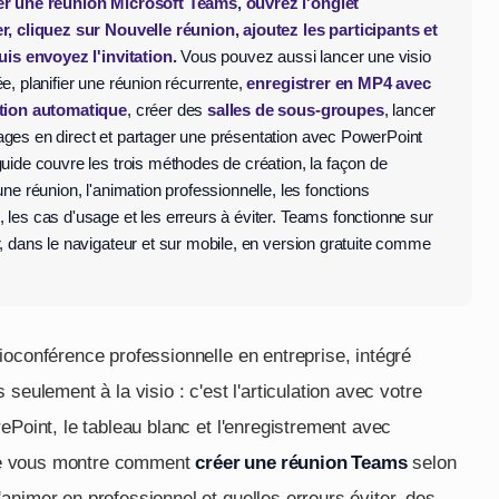
er une réunion Microsoft Teams, ouvrez l'onglet
r, cliquez sur Nouvelle réunion, ajoutez les participants et
puis envoyez l'invitation.
Vous pouvez aussi lancer une visio
e, planifier une réunion récurrente,
enregistrer en MP4 avec
ption automatique
, créer des
salles de sous-groupes
, lancer
ges en direct et partager une présentation avec PowerPoint
guide couvre les trois méthodes de création, la façon de
une réunion, l'animation professionnelle, les fonctions
 les cas d'usage et les erreurs à éviter. Teams fonctionne sur
r, dans le navigateur et sur mobile, en version gratuite comme
ioconférence professionnelle en entreprise, intégré
s seulement à la visio : c'est l'articulation avec votre
ePoint, le tableau blanc et l'enregistrement avec
uide vous montre comment
créer une réunion Teams
selon
animer en professionnel et quelles erreurs éviter, des