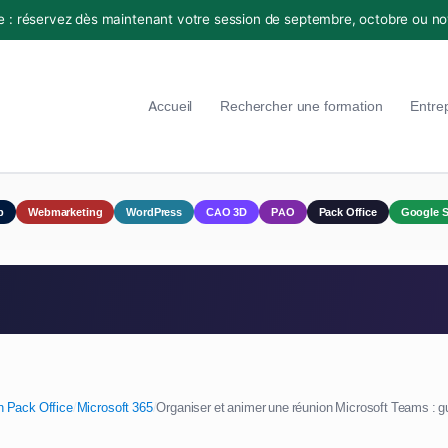
e : réservez dès maintenant votre session de septembre, octobre ou n
Accueil
Rechercher une formation
Entre
p
Webmarketing
WordPress
CAO 3D
PAO
Pack Office
Google S
n Pack Office
/
Microsoft 365
/
Organiser et animer une réunion Microsoft Teams : 