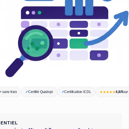
★★★★★
 sans frais
✓
Certifié Qualiopi
✓
Certification ICDL
4,8/5
sur
SENTIEL