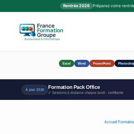
Rentrée 2026
Préparez votre rentré
Excel
Word
PowerPoint
Photosho
Formation Pack Office
À jour 2026
Sessions à distance chaque lundi · certifiante
Accueil
/
Formatio