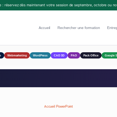
e : réservez dès maintenant votre session de septembre, octobre ou n
Accueil
Rechercher une formation
Entre
p
Webmarketing
WordPress
CAO 3D
PAO
Pack Office
Google S
Accueil
/
PowerPoint