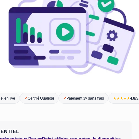
★★★★★
e, en live
✓
Certifié Qualiopi
✓
Paiement 3× sans frais
4,8/5
SENTIEL