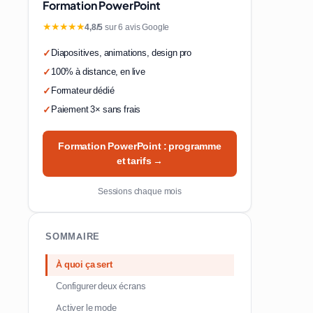
Formation PowerPoint
★★★★★
4,8/5
sur 6 avis Google
Diapositives, animations, design pro
100% à distance, en live
Formateur dédié
Paiement 3× sans frais
Formation PowerPoint : programme
et tarifs →
Sessions chaque mois
SOMMAIRE
À quoi ça sert
Configurer deux écrans
Activer le mode