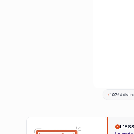
✓
100% à distanc
L'ES