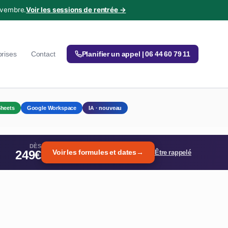
ovembre.
Voir les sessions de rentrée →
prises
Contact
Planifier un appel | 06 44 60 79 11
heets
Google Workspace
IA · nouveau
DÈS
249€
Voir les formules et dates
→
Être rappelé