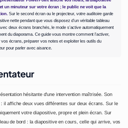
résentateur PowerPoint affiche vos notes, la diapositive
et un minuteur sur votre écran ; le public ne voit que la
ion.
Sur le second écran ou le projecteur, votre auditoire garde
sitive nette pendant que vous disposez d'un véritable tableau
Avec deux écrans branchés, le mode s'active automatiquement
ent du diaporama. Ce guide vous montre comment l'activer,
 vos écrans, préparer vos notes et exploiter les outils du
eur pour parler avec aisance.
entateur
résentation hésitante d'une intervention maîtrisée. Son
: il affiche deux vues différentes sur deux écrans. Sur le
niquement votre diapositive, propre et plein écran. Sur
eau de bord : la diapositive en cours, celle qui arrive, vos