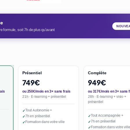
ie
NOUVE
e formule, soit 7h de plus qu'avant
Présentiel
Complète
749€
949€
ais
ou 250€/mois en 3× sans frais
ou 317€/mois en 3× sans f
21h · E-learning + présentiel
28h · E-learning + visio +
présentiel
Tout Autonomie +
✓
Tout Accompagnée +
7h en présentiel
✓
✓
7h en présentiel
Formation dans votre ville
✓
✓
Formation dans votre vill
✓