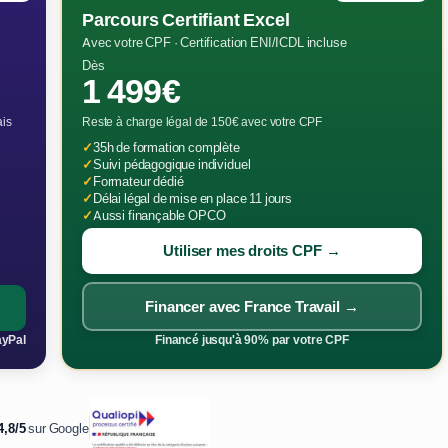
Parcours Certifiant Excel
Avec votre CPF · Certification ENI/ICDL incluse
Dès
1 499€
ais
Reste à charge légal de 150€ avec votre CPF
✓
35h de formation complète
✓
Suivi pédagogique individuel
✓
Formateur dédié
✓
Délai légal de mise en place 11 jours
✓
Aussi finançable OPCO
Utiliser mes droits CPF →
Financer avec France Travail →
ayPal
Financé jusqu'à 90% par votre CPF
4,8/5
sur Google