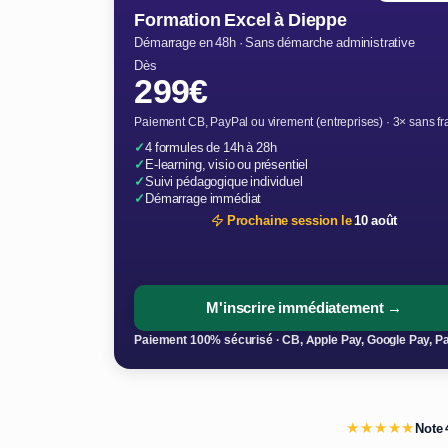
Formation Excel à Dieppe
Démarrage en 48h · Sans démarche administrative
Dès
299€
Paiement CB, PayPal ou virement (entreprises) · 3× sans fr
✓
4 formules de 14h à 28h
✓
E-learning, visio ou présentiel
✓
Suivi pédagogique individuel
✓
Démarrage immédiat
Prochaine session le
10 août
M'inscrire immédiatement →
Paiement 100% sécurisé · CB, Apple Pay, Google Pay, P
★★★★★
Note 