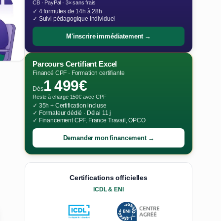
CB · PayPal · 3× sans frais
✓ 4 formules de 14h à 28h
✓ Suivi pédagogique individuel
M'inscrire immédiatement →
Parcours Certifiant Excel
Financé CPF · Formation certifiante
1 499€
Dès
Reste à charge 150€ avec CPF
✓ 35h + Certification incluse
✓ Formateur dédié · Délai 11 j
✓ Financement CPF, France Travail, OPCO
Demander mon financement →
Certifications officielles
ICDL & ENI