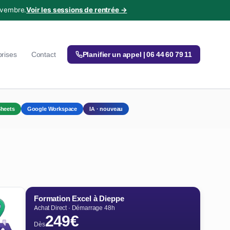
ovembre.
Voir les sessions de rentrée →
prises
Contact
Planifier un appel | 06 44 60 79 11
heets
Google Workspace
IA · nouveau
Formation Excel à Dieppe
Achat Direct · Démarrage 48h
249€
Dès