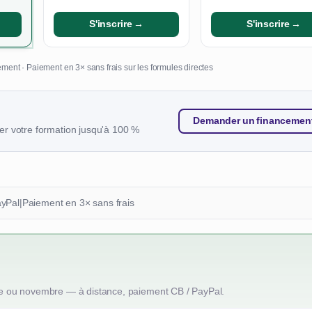
S'inscrire →
S'inscrire →
ment · Paiement en 3× sans frais sur les formules directes
Demander un financemen
r votre formation jusqu'à 100 %
ayPal
|
Paiement en 3× sans frais
e ou novembre — à distance, paiement CB / PayPal.