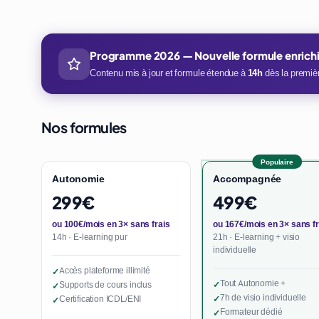
Programme 2026 — Nouvelle formule enrich
Contenu mis à jour et formule étendue à
14h
dès la premièr
Nos formules
Populaire
Autonomie
Accompagnée
299€
499€
ou 100€/mois en 3× sans frais
ou 167€/mois en 3× sans fr
14h · E-learning pur
21h · E-learning + visio
individuelle
Accès plateforme illimité
✓
Tout Autonomie +
Supports de cours inclus
✓
✓
7h de visio individuelle
Certification ICDL/ENI
✓
✓
Formateur dédié
✓