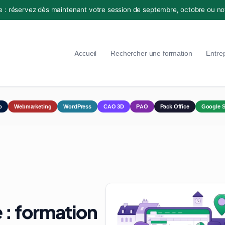
e : réservez dès maintenant votre session de septembre, octobre ou n
Accueil
Rechercher une formation
Entre
p
Webmarketing
WordPress
CAO 3D
PAO
Pack Office
Google S
 : formation