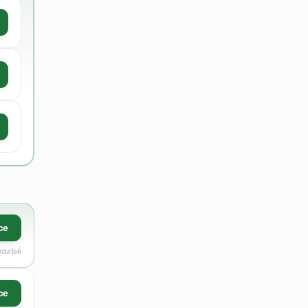
ce
écurisé
ce