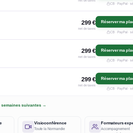
net de taxes
CB · PayPal · s
299 €
Réserver ma pla
net de taxes
CB · PayPal · s
299 €
Réserver ma pla
net de taxes
CB · PayPal · s
299 €
Réserver ma pla
net de taxes
CB · PayPal · s
es semaines suivantes →
e
Visioconférence
Formateurs expe
Toute la Normandie
Accompagnement