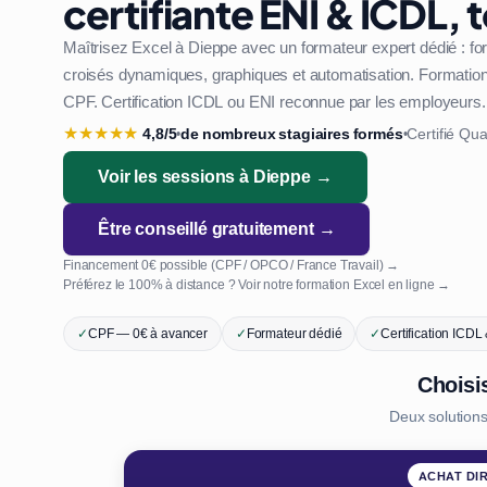
certifiante ENI & ICDL, 
Maîtrisez Excel à Dieppe avec un formateur expert dédié : f
croisés dynamiques, graphiques et automatisation. Formation 1
CPF. Certification ICDL ou ENI reconnue par les employeurs.
★
★
★
★
★
4,8/5
de nombreux stagiaires formés
Certifié Qua
•
•
Voir les sessions à Dieppe →
Être conseillé gratuitement →
Financement 0€ possible (CPF / OPCO / France Travail) →
Préférez le 100% à distance ? Voir notre formation Excel en ligne →
✓
CPF — 0€ à avancer
✓
Formateur dédié
✓
Certification ICDL
Choisi
Deux solution
ACHAT DI