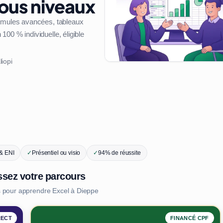
tous niveaux
ormules avancées, tableaux
00 % individuelle, éligible
liopi
 & ENI
✓
Présentiel ou visio
✓
94% de réussite
ssez votre parcours
s pour apprendre Excel à Dieppe
RECT
FINANCÉ CPF