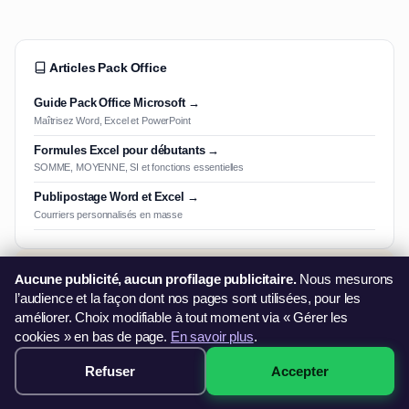
Articles Pack Office
Guide Pack Office Microsoft →
Maîtrisez Word, Excel et PowerPoint
Formules Excel pour débutants →
SOMME, MOYENNE, SI et fonctions essentielles
Publipostage Word et Excel →
Courriers personnalisés en masse
Paiement & financement
Aucune publicité, aucun profilage publicitaire.
Nous mesurons
l’audience et la façon dont nos pages sont utilisées, pour les
Payez en 3× sans frais · Démarrage immédiat · Sans dossier
améliorer. Choix modifiable à tout moment via « Gérer les
cookies » en bas de page.
En savoir plus
.
Refuser
Accepter
499€ · Voir les sessions →
Aussi éligible France Travail
Travailleur indépendant ? Découvrez le
FIFPL
(libéraux) ou le