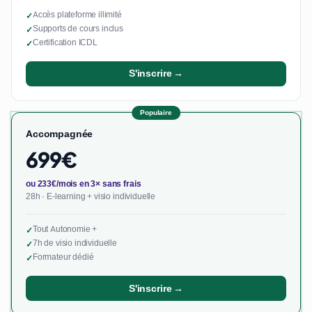
Accès plateforme illimité
✓
Supports de cours inclus
✓
Certification ICDL
✓
S'inscrire →
Populaire
Accompagnée
699€
ou 233€/mois en 3× sans frais
28h · E-learning + visio individuelle
Tout Autonomie +
✓
7h de visio individuelle
✓
Formateur dédié
✓
S'inscrire →