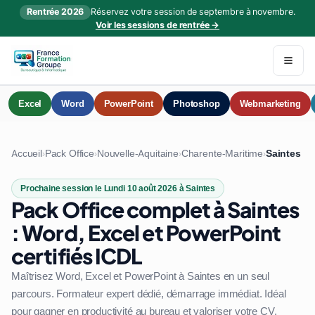
Rentrée 2026
Réservez votre session de septembre à novembre.
Voir les sessions de rentrée →
Excel
Word
PowerPoint
Photoshop
Webmarketing
Accueil
Pack Office
Nouvelle-Aquitaine
Charente-Maritime
Saintes
›
›
›
›
Prochaine session le Lundi 10 août 2026 à Saintes
Pack Office complet à Saintes
: Word, Excel et PowerPoint
certifiés ICDL
Maîtrisez Word, Excel et PowerPoint à Saintes en un seul
parcours. Formateur expert dédié, démarrage immédiat. Idéal
pour gagner en productivité au bureau et valoriser votre CV.