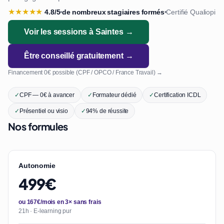
★
★
★
★
★
4.8/5
de nombreux stagiaires formés
Certifié Qualiopi
•
•
Voir les sessions à Saintes →
Être conseillé gratuitement →
Financement 0€ possible (CPF / OPCO / France Travail) →
✓
CPF — 0€ à avancer
✓
Formateur dédié
✓
Certification ICDL
✓
Présentiel ou visio
✓
94% de réussite
Nos formules
Autonomie
499€
ou 167€/mois en 3× sans frais
21h · E-learning pur