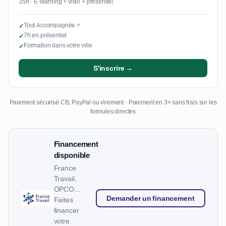
35h · E-learning + visio + présentiel
Tout Accompagnée +
✓
7h en présentiel
✓
Formation dans votre ville
✓
S'inscrire →
Paiement sécurisé CB, PayPal ou virement · Paiement en 3× sans frais sur les
formules directes
Financement
disponible
France
Travail,
OPCO…
Demander un financement
Faites
financer
votre