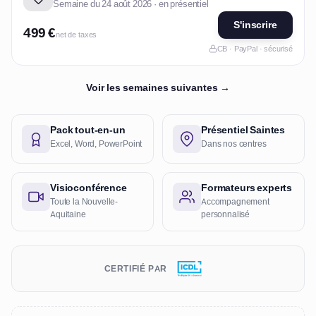
Semaine du 24 août 2026 · en présentiel
S'inscrire
499 €
net de taxes
CB · PayPal · sécurisé
Voir les semaines suivantes →
Pack tout-en-un
Présentiel Saintes
Excel, Word, PowerPoint
Dans nos centres
Visioconférence
Formateurs experts
Toute la Nouvelle-
Accompagnement
Aquitaine
personnalisé
CERTIFIÉ PAR