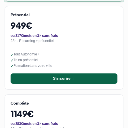
Présentiel
949€
ou 317€/mois en 3× sans frais
28h · E-learning + présentiel
Tout Autonomie +
✓
7h en présentiel
✓
Formation dans votre ville
✓
S'inscrire →
Complète
1149€
ou 383€/mois en 3× sans frais