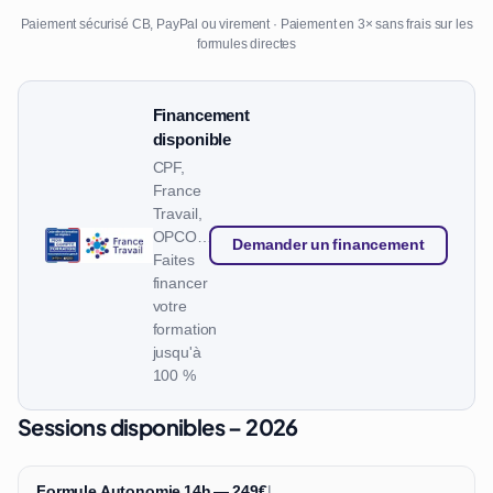
Paiement sécurisé CB, PayPal ou virement · Paiement en 3× sans frais sur les
formules directes
Financement
disponible
CPF,
France
Travail,
OPCO…
Demander un financement
Faites
financer
votre
formation
jusqu'à
100 %
Sessions disponibles – 2026
Formule Autonomie 14h — 249€
|