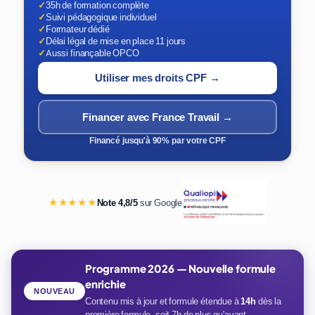
✓
35h de formation complète
✓
Suivi pédagogique individuel
✓
Formateur dédié
✓
Délai légal de mise en place 11 jours
✓
Aussi finançable OPCO
Utiliser mes droits CPF →
Financer avec France Travail →
Financé jusqu'à 90% par votre CPF
★★★★★
Note 4,8/5
sur Google
Programme 2026 — Nouvelle formule
enrichie
NOUVEAU
Contenu mis à jour et formule étendue à
14h
dès la
première formule, soit 7h de plus qu'avant