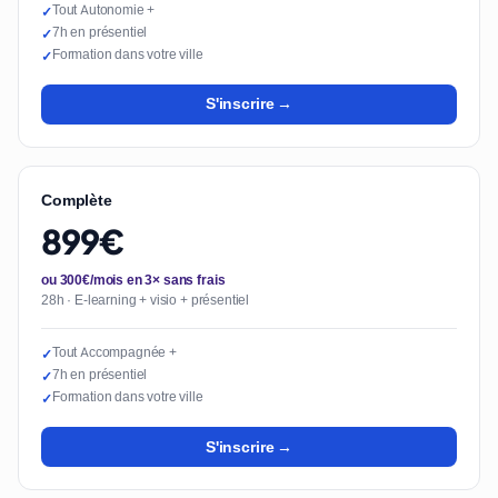
Tout Autonomie +
✓
7h en présentiel
✓
Formation dans votre ville
✓
S'inscrire →
Complète
899€
ou 300€/mois en 3× sans frais
28h · E-learning + visio + présentiel
Tout Accompagnée +
✓
7h en présentiel
✓
Formation dans votre ville
✓
S'inscrire →