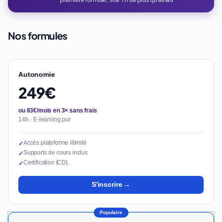
Nos formules
Autonomie
249€
ou 83€/mois en 3× sans frais
14h · E-learning pur
Accès plateforme illimité
✓
Supports de cours inclus
✓
Certification ICDL
✓
S'inscrire →
Populaire