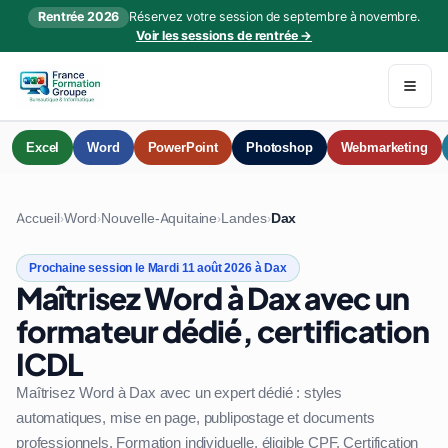
Rentrée 2026
Réservez votre session de septembre à novembre.
Voir les sessions de rentrée →
Excel
Word
PowerPoint
Photoshop
Webmarketing
Accueil
Word
Nouvelle-Aquitaine
Landes
Dax
›
›
›
›
Prochaine session le Mardi 11 août 2026 à Dax
Maîtrisez Word à Dax avec un
formateur dédié, certification
ICDL
Maîtrisez Word à Dax avec un expert dédié : styles
automatiques, mise en page, publipostage et documents
professionnels. Formation individuelle, éligible CPF. Certification