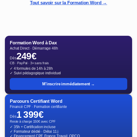
Tout savoir sur la Formation Word →
Formation Word à Dax
Achat Direct · Démarrage 48h
249€
Dès
CB · PayPal · 3× sans frais
✓ 4 formules de 14h à 28h
✓ Suivi pédagogique individuel
M'inscrire immédiatement →
Parcours Certifiant Word
Financé CPF · Formation certifiante
1 399€
Dès
Reste à charge 150€ avec CPF
✓ 35h + Certification incluse
✓ Formateur dédié · Délai 11 j
✓ Financement CPF, France Travail, OPCO