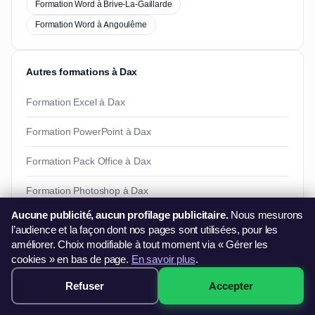
Formation Word à Brive-La-Gaillarde
Formation Word à Angoulême
Autres formations à Dax
Formation Excel à Dax
Formation PowerPoint à Dax
Formation Pack Office à Dax
Formation Photoshop à Dax
Aucune publicité, aucun profilage publicitaire.
Nous mesurons
l’audience et la façon dont nos pages sont utilisées, pour les
Besoin d'informations ?
améliorer. Choix modifiable à tout moment via « Gérer les
cookies » en bas de page.
En savoir plus
.
Vous souhaitez en savoir plus sur nos formations ?
06 44 60 79 11
Refuser
Accepter
249€ · Voir les sessions →
contact@francefg.fr