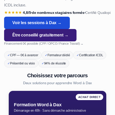
ICDL incluse.
★
★
★
★
★
4,8/5
de nombreux stagiaires formés
Certifié Qualiopi
•
•
Voir les sessions à Dax →
Être conseillé gratuitement →
Financement 0€ possible (CPF / OPCO / France Travail) →
✓
CPF — 0€ à avancer
✓
Formateur dédié
✓
Certification ICDL
✓
Présentiel ou visio
✓
94% de réussite
Choisissez votre parcours
Deux solutions pour apprendre Word à Dax
ACHAT DIRECT
Formation Word à Dax
Démarrage en 48h · Sans démarche administrative