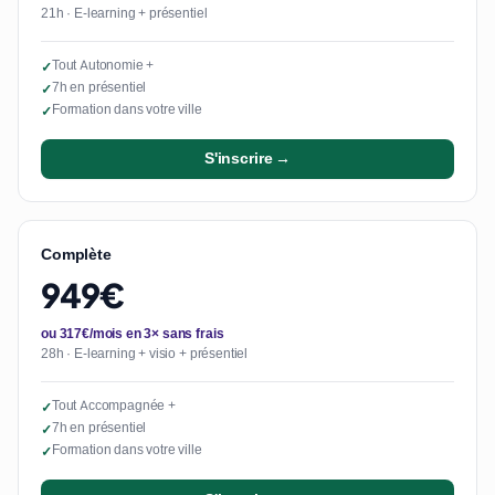
21h · E-learning + présentiel
Tout Autonomie +
✓
7h en présentiel
✓
Formation dans votre ville
✓
S'inscrire →
Complète
949€
ou 317€/mois en 3× sans frais
28h · E-learning + visio + présentiel
Tout Accompagnée +
✓
7h en présentiel
✓
Formation dans votre ville
✓