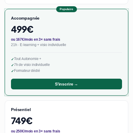
Populaire
Accompagnée
499€
ou 167€/mois en 3× sans frais
21h · E-learning + visio individuelle
Tout Autonomie +
✓
7h de visio individuelle
✓
Formateur dédié
✓
S'inscrire →
Présentiel
749€
ou 250€/mois en 3× sans frais