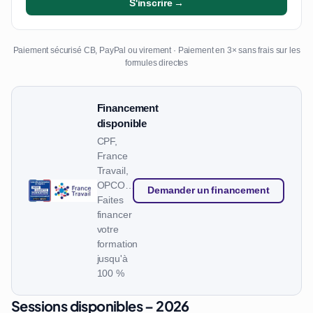
S'inscrire →
Paiement sécurisé CB, PayPal ou virement · Paiement en 3× sans frais sur les
formules directes
Financement
disponible
CPF,
France
Travail,
OPCO…
Demander un financement
Faites
financer
votre
formation
jusqu'à
100 %
Sessions disponibles – 2026