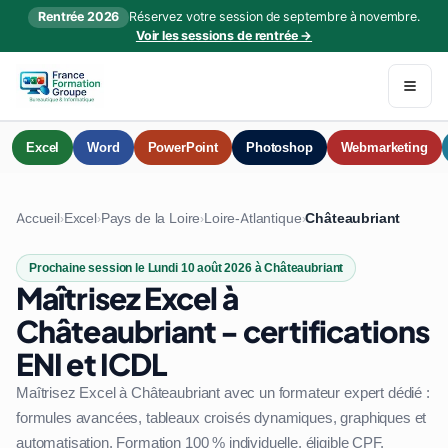
Rentrée 2026
Réservez votre session de septembre à novembre.
Voir les sessions de rentrée →
Excel
Word
PowerPoint
Photoshop
Webmarketing
Accueil
Excel
Pays de la Loire
Loire-Atlantique
Châteaubriant
›
›
›
›
Prochaine session le Lundi 10 août 2026 à Châteaubriant
Maîtrisez Excel à
Châteaubriant - certifications
ENI et ICDL
Maîtrisez Excel à Châteaubriant avec un formateur expert dédié :
formules avancées, tableaux croisés dynamiques, graphiques et
automatisation. Formation 100 % individuelle, éligible CPF.