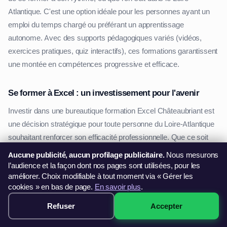
Atlantique. C'est une option idéale pour les personnes ayant un
emploi du temps chargé ou préférant un apprentissage
autonome. Avec des supports pédagogiques variés (vidéos,
exercices pratiques, quiz interactifs), ces formations garantissent
une montée en compétences progressive et efficace.
Se former à Excel : un investissement pour l'avenir
Investir dans une bureautique formation Excel Châteaubriant est
une décision stratégique pour toute personne du Loire-Atlantique
souhaitant renforcer son efficacité professionnelle. Que ce soit
pour mieux gérer ses données, améliorer ses capacités
Aucune publicité, aucun profilage publicitaire.
Nous mesurons
d'analyse ou automatiser certaines tâches, les bénéfices sont
l’audience et la façon dont nos pages sont utilisées, pour les
améliorer. Choix modifiable à tout moment via « Gérer les
nombreux pour votre carrière en Pays de la Loire.
cookies » en bas de page.
En savoir plus
.
En choisissant une formation adaptée à vos besoins
Refuser
Accepter
299€ · Voir les sessions →
Châteaubriant, vous développerez des compétences
essentielles, recherchées par les entreprises de tous secteurs