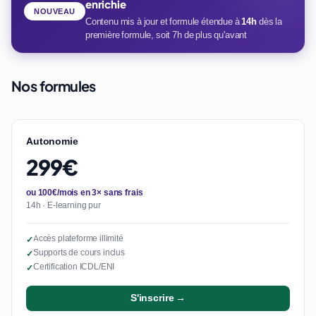
enrichie
NOUVEAU
Contenu mis à jour et formule étendue à
14h
dès la
première formule, soit 7h de plus qu'avant
Nos formules
Autonomie
299€
ou 100€/mois en 3× sans frais
14h · E-learning pur
Accès plateforme illimité
✓
Supports de cours inclus
✓
Certification ICDL/ENI
✓
S'inscrire →