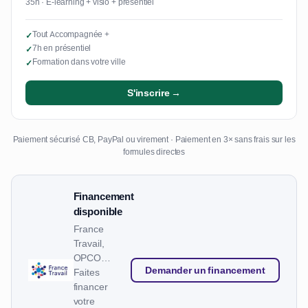
35h · E-learning + visio + présentiel
Tout Accompagnée +
✓
7h en présentiel
✓
Formation dans votre ville
✓
S'inscrire →
Paiement sécurisé CB, PayPal ou virement · Paiement en 3× sans frais sur les
formules directes
Financement
disponible
France
Travail,
OPCO…
Demander un financement
Faites
financer
votre