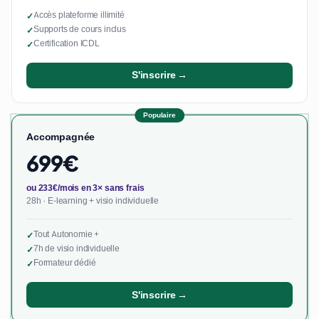
Accès plateforme illimité
✓
Supports de cours inclus
✓
Certification ICDL
✓
S'inscrire →
Populaire
Accompagnée
699€
ou 233€/mois en 3× sans frais
28h · E-learning + visio individuelle
Tout Autonomie +
✓
7h de visio individuelle
✓
Formateur dédié
✓
S'inscrire →