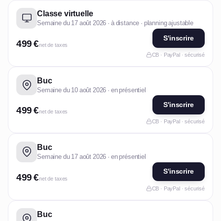
Classe virtuelle
Semaine du 17 août 2026 · à distance · planning ajustable
S'inscrire
499 €
net de taxes
CB · PayPal · sécurisé
Buc
Semaine du 10 août 2026 · en présentiel
S'inscrire
499 €
net de taxes
CB · PayPal · sécurisé
Buc
Semaine du 17 août 2026 · en présentiel
S'inscrire
499 €
net de taxes
CB · PayPal · sécurisé
Buc