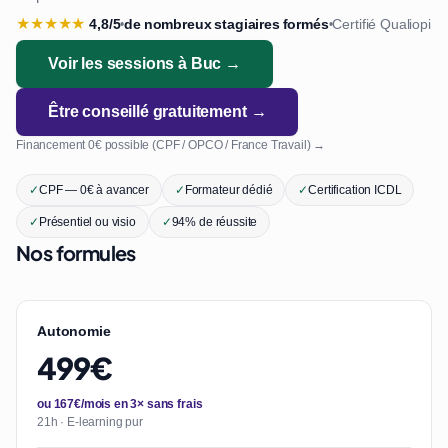
★
★
★
★
★
4,8/5
de nombreux stagiaires formés
Certifié Qualiopi
•
•
Voir les sessions à Buc →
Être conseillé gratuitement →
Financement 0€ possible (CPF / OPCO / France Travail) →
✓
CPF — 0€ à avancer
✓
Formateur dédié
✓
Certification ICDL
✓
Présentiel ou visio
✓
94% de réussite
Nos formules
Autonomie
499€
ou 167€/mois en 3× sans frais
21h · E-learning pur