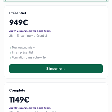
Présentiel
949€
ou 317€/mois en 3× sans frais
28h · E-learning + présentiel
Tout Autonomie +
✓
7h en présentiel
✓
Formation dans votre ville
✓
S'inscrire →
Complète
1149€
ou 383€/mois en 3× sans frais