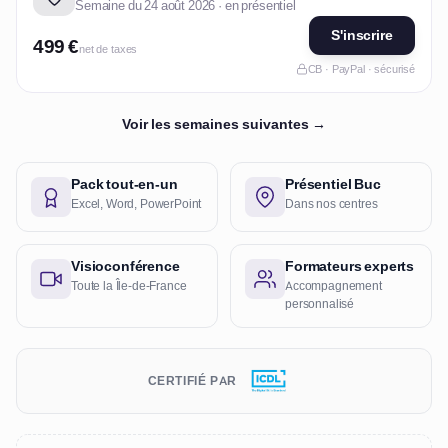
Semaine du 24 août 2026 · en présentiel
S'inscrire
499 €
net de taxes
CB · PayPal · sécurisé
Voir les semaines suivantes →
Pack tout-en-un
Présentiel Buc
Excel, Word, PowerPoint
Dans nos centres
Visioconférence
Formateurs experts
Toute la Île-de-France
Accompagnement
personnalisé
CERTIFIÉ PAR