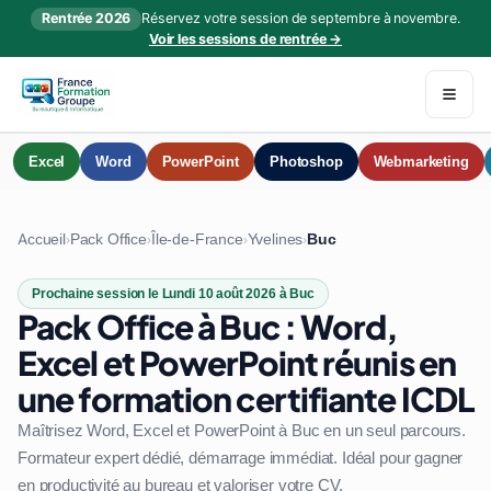
Rentrée 2026
Réservez votre session de septembre à novembre.
Voir les sessions de rentrée →
Excel
Word
PowerPoint
Photoshop
Webmarketing
Accueil
Pack Office
Île-de-France
Yvelines
Buc
›
›
›
›
Prochaine session le Lundi 10 août 2026 à Buc
Pack Office à Buc : Word,
Excel et PowerPoint réunis en
une formation certifiante ICDL
Maîtrisez Word, Excel et PowerPoint à Buc en un seul parcours.
Formateur expert dédié, démarrage immédiat. Idéal pour gagner
en productivité au bureau et valoriser votre CV.