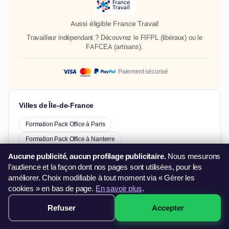
Aussi éligible France Travail
Travailleur indépendant ? Découvrez le
FIFPL
(libéraux) ou le
FAFCEA
(artisans).
Paiement sécurisé
Villes de Île-de-France
Formation Pack Office à Paris
Formation Pack Office à Nanterre
Formation Pack Office à Créteil
Aucune publicité, aucun profilage publicitaire.
Nous mesurons
l’audience et la façon dont nos pages sont utilisées, pour les
Formation Pack Office à Aubervilliers
améliorer. Choix modifiable à tout moment via « Gérer les
Formation Pack Office à Saint-Maur-Des-Fossés
cookies » en bas de page.
En savoir plus
.
Formation Pack Office à Noisy-Le-Grand
Refuser
Accepter
499€ · Voir les sessions →
Formation Pack Office à Cergy
Formation Pack Office à Antony