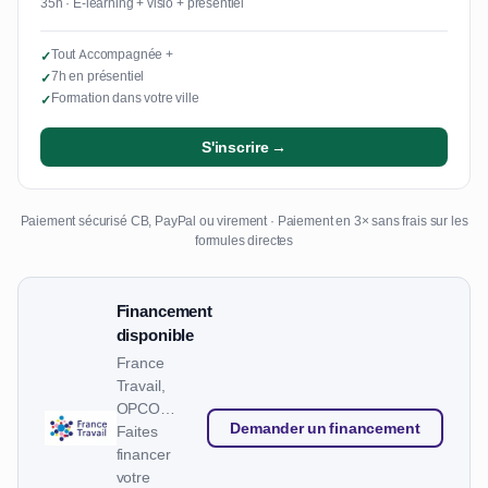
35h · E-learning + visio + présentiel
Tout Accompagnée +
✓
7h en présentiel
✓
Formation dans votre ville
✓
S'inscrire →
Paiement sécurisé CB, PayPal ou virement · Paiement en 3× sans frais sur les
formules directes
Financement
disponible
France
Travail,
OPCO…
Demander un financement
Faites
financer
votre