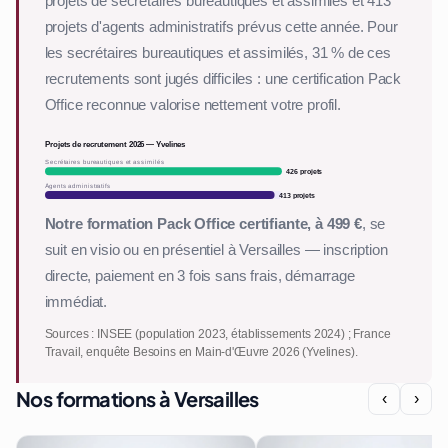
projets de secrétaires bureautiques et assimilés et 413
projets d'agents administratifs prévus cette année. Pour
les secrétaires bureautiques et assimilés, 31 % de ces
recrutements sont jugés difficiles : une certification Pack
Office reconnue valorise nettement votre profil.
Projets de recrutement 2026 — Yvelines
Secrétaires bureautiques et assimilés
426 projets
Agents administratifs
413 projets
Notre formation Pack Office certifiante, à 499 €
, se
suit en visio ou en présentiel à Versailles — inscription
directe, paiement en 3 fois sans frais, démarrage
immédiat.
Sources : INSEE (population 2023, établissements 2024) ; France
Travail, enquête Besoins en Main-d'Œuvre 2026 (Yvelines).
Nos formations à Versailles
‹
›