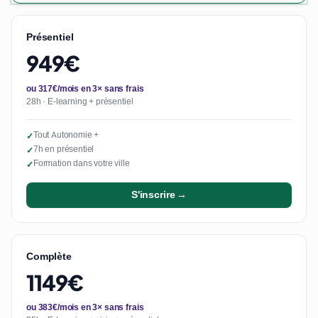
Présentiel
949€
ou 317€/mois en 3× sans frais
28h · E-learning + présentiel
Tout Autonomie +
✓
7h en présentiel
✓
Formation dans votre ville
✓
S'inscrire →
Complète
1149€
ou 383€/mois en 3× sans frais