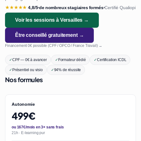
★
★
★
★
★
4,8/5
de nombreux stagiaires formés
Certifié Qualiopi
•
•
Voir les sessions à Versailles →
Être conseillé gratuitement →
Financement 0€ possible (CPF / OPCO / France Travail) →
✓
CPF — 0€ à avancer
✓
Formateur dédié
✓
Certification ICDL
✓
Présentiel ou visio
✓
94% de réussite
Nos formules
Autonomie
499€
ou 167€/mois en 3× sans frais
21h · E-learning pur