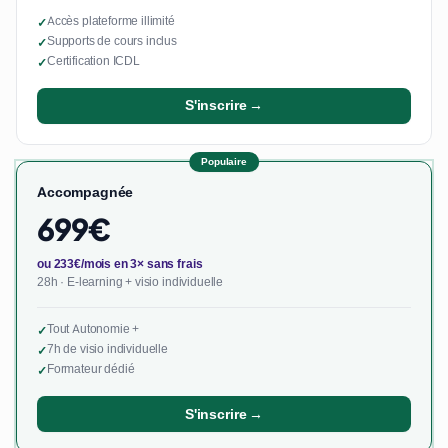
Accès plateforme illimité
✓
Supports de cours inclus
✓
Certification ICDL
✓
S'inscrire →
Populaire
Accompagnée
699€
ou 233€/mois en 3× sans frais
28h · E-learning + visio individuelle
Tout Autonomie +
✓
7h de visio individuelle
✓
Formateur dédié
✓
S'inscrire →