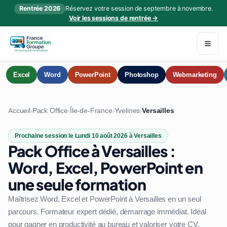
Rentrée 2026
Réservez votre session de septembre à novembre.
Voir les sessions de rentrée →
Excel
Word
PowerPoint
Photoshop
Webmarketing
Accueil
Pack Office
Île-de-France
Yvelines
Versailles
›
›
›
›
Prochaine session le Lundi 10 août 2026 à Versailles
Pack Office à Versailles :
Word, Excel, PowerPoint en
une seule formation
Maîtrisez Word, Excel et PowerPoint à Versailles en un seul
parcours. Formateur expert dédié, démarrage immédiat. Idéal
pour gagner en productivité au bureau et valoriser votre CV.