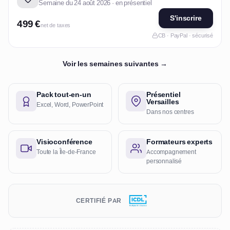
Semaine du 24 août 2026 · en présentiel
S'inscrire
499 €
net de taxes
CB · PayPal · sécurisé
Voir les semaines suivantes →
Pack tout-en-un
Présentiel
Versailles
Excel, Word, PowerPoint
Dans nos centres
Visioconférence
Formateurs experts
Toute la Île-de-France
Accompagnement
personnalisé
CERTIFIÉ PAR