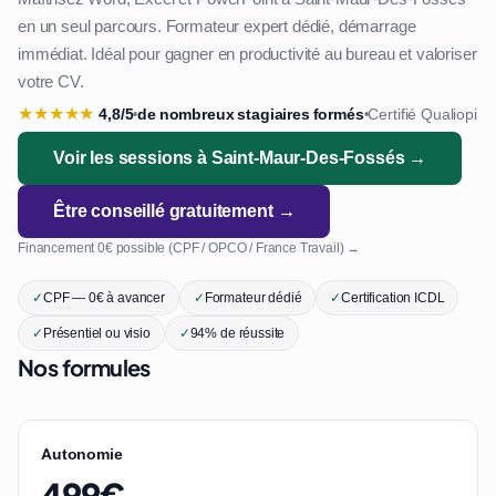
en un seul parcours. Formateur expert dédié, démarrage
immédiat. Idéal pour gagner en productivité au bureau et valoriser
votre CV.
★
★
★
★
★
4,8/5
de nombreux stagiaires formés
Certifié Qualiopi
•
•
Voir les sessions à Saint-Maur-Des-Fossés →
Être conseillé gratuitement →
Financement 0€ possible (CPF / OPCO / France Travail) →
✓
CPF — 0€ à avancer
✓
Formateur dédié
✓
Certification ICDL
✓
Présentiel ou visio
✓
94% de réussite
Nos formules
Autonomie
499€