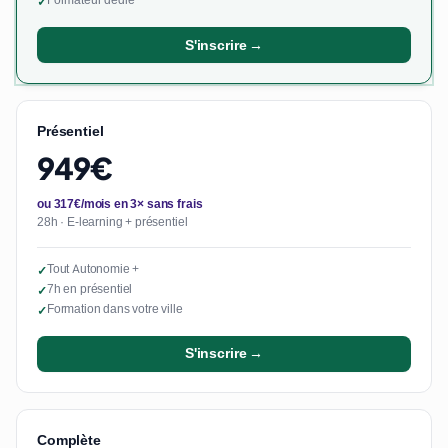
Formateur dédié
✓
S'inscrire →
Présentiel
949€
ou 317€/mois en 3× sans frais
28h · E-learning + présentiel
Tout Autonomie +
✓
7h en présentiel
✓
Formation dans votre ville
✓
S'inscrire →
Complète