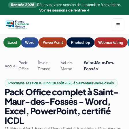
Rentrée 2026
Réservez votre session de septembre à novembre.
Voir les sessions de rentrée →
Excel
Word
PowerPoint
Photoshop
Webmarketing
Pack
Île-de-
Val-de-
Saint-Maur-Des-
Accueil
›
›
›
›
Office
France
Marne
Fossés
Prochaine session le Lundi 10 août 2026 à Saint-Maur-Des-Fossés
Pack Office complet à Saint-
Maur-des-Fossés - Word,
Excel, PowerPoint, certifié
ICDL
Maîtrisez Word, Excel et PowerPoint à Saint-Maur-Des-Fossés