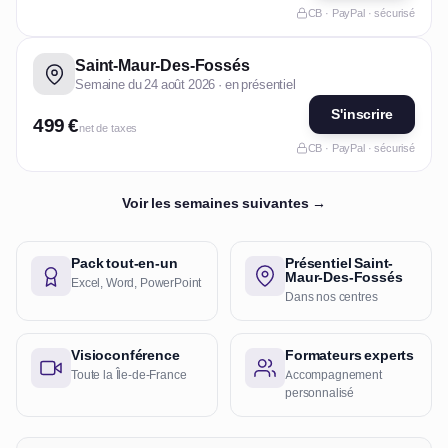
CB · PayPal · sécurisé
Saint-Maur-Des-Fossés
Semaine du 24 août 2026 · en présentiel
S'inscrire
499 €
net de taxes
CB · PayPal · sécurisé
Voir les semaines suivantes →
Pack tout-en-un
Présentiel Saint-
Maur-Des-Fossés
Excel, Word, PowerPoint
Dans nos centres
Visioconférence
Formateurs experts
Toute la Île-de-France
Accompagnement
personnalisé