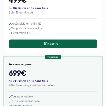
ou 167€/mois en 3× sans frais
21h · E-learning pur
Accès plateforme illimité
✓
Supports de cours inclus
✓
Certification ICDL
✓
S'inscrire →
Populaire
Accompagnée
699€
ou 233€/mois en 3× sans frais
28h · E-learning + visio individuelle
Tout Autonomie +
✓
7h de visio individuelle
✓