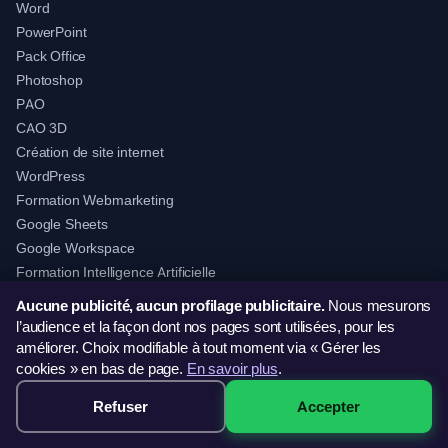
Word
PowerPoint
Pack Office
Photoshop
PAO
CAO 3D
Création de site internet
WordPress
Formation Webmarketing
Google Sheets
Google Workspace
Formation Intelligence Artificielle
Aucune publicité, aucun profilage publicitaire.
Nous mesurons
l’audience et la façon dont nos pages sont utilisées, pour les
FORMATIONS EN LIGNE
améliorer. Choix modifiable à tout moment via « Gérer les
cookies » en bas de page.
En savoir plus
.
Excel en ligne
Refuser
Accepter
499€ · Voir les sessions →
Word en ligne
PowerPoint en ligne