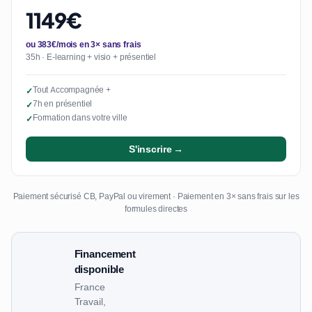
1149€
ou 383€/mois en 3× sans frais
35h · E-learning + visio + présentiel
Tout Accompagnée +
✓
7h en présentiel
✓
Formation dans votre ville
✓
S'inscrire →
Paiement sécurisé CB, PayPal ou virement · Paiement en 3× sans frais sur les
formules directes
Financement
disponible
France
Travail,