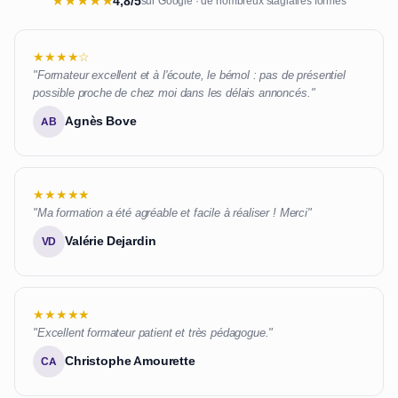
★
★
★
★
★
4,8/5
sur Google · de nombreux stagiaires formés
★★★★☆
"Formateur excellent et à l'écoute, le bémol : pas de présentiel
possible proche de chez moi dans les délais annoncés."
Agnès Bove
AB
★★★★★
"Ma formation a été agréable et facile à réaliser ! Merci"
Valérie Dejardin
VD
★★★★★
"Excellent formateur patient et très pédagogue."
Christophe Amourette
CA