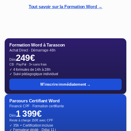
Tout savoir sur la Formation Word →
Formation Word à Tarascon
Achat Direct · Démarrage 48h
249€
Dès
CB · PayPal · 3× sans frais
✓ 4 formules de 14h à 28h
✓ Suivi pédagogique individuel
M'inscrire immédiatement →
Parcours Certifiant Word
Financé CPF · Formation certifiante
1 399€
Dès
Reste à charge 150€ avec CPF
✓ 35h + Certification incluse
✓ Formateur dédié · Délai 11 j