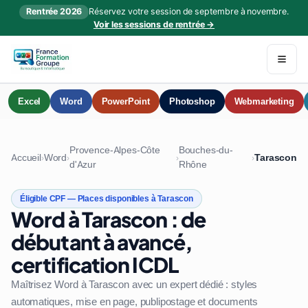
Rentrée 2026
Réservez votre session de septembre à novembre.
Voir les sessions de rentrée →
Excel
Word
PowerPoint
Photoshop
Webmarketing
Provence-Alpes-Côte
Bouches-du-
Accueil
Word
Tarascon
›
›
›
›
d'Azur
Rhône
Éligible CPF — Places disponibles à Tarascon
Word à Tarascon : de
débutant à avancé,
certification ICDL
Maîtrisez Word à Tarascon avec un expert dédié : styles
automatiques, mise en page, publipostage et documents