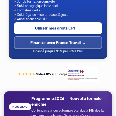
✓
35h de formation complète
✓
Suivi pédagogique individuel
✓
Formateur dédié
✓
Délai légal de mise en place 11 jours
✓
Aussi finançable OPCO
Utiliser mes droits CPF →
Financer avec France Travail →
Financé jusqu'à 90% par votre CPF
★★★★★
Note 4.8/5
sur Google
Programme 2026 — Nouvelle formule
enrichie
NOUVEAU
Contenu mis à jour et formule étendue à
14h
dès la
première formule, soit 7h de plus qu'avant