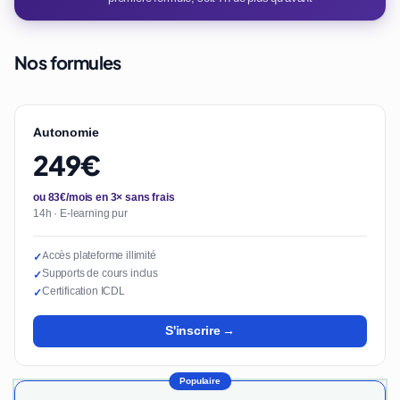
Nos formules
Autonomie
249€
ou 83€/mois en 3× sans frais
14h · E-learning pur
Accès plateforme illimité
✓
Supports de cours inclus
✓
Certification ICDL
✓
S'inscrire →
Populaire