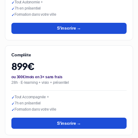
Tout Autonomie +
✓
7h en présentiel
✓
Formation dans votre ville
✓
S'inscrire →
Complète
899€
ou 300€/mois en 3× sans frais
28h · E-learning + visio + présentiel
Tout Accompagnée +
✓
7h en présentiel
✓
Formation dans votre ville
✓
S'inscrire →