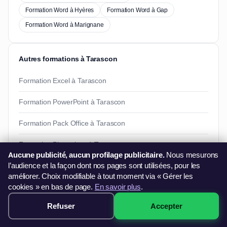
Formation Word à Hyères
Formation Word à Gap
Formation Word à Marignane
Autres formations à Tarascon
Formation Excel à Tarascon
Formation PowerPoint à Tarascon
Formation Pack Office à Tarascon
Formation Photoshop à Tarascon
Aucune publicité, aucun profilage publicitaire.
Nous mesurons
l’audience et la façon dont nos pages sont utilisées, pour les
améliorer. Choix modifiable à tout moment via « Gérer les
Besoin d'informations ?
cookies » en bas de page.
En savoir plus
.
Vous souhaitez en savoir plus sur nos formations ?
Refuser
Accepter
249€ · Voir les sessions →
06 44 60 79 11
contact@francefg.fr