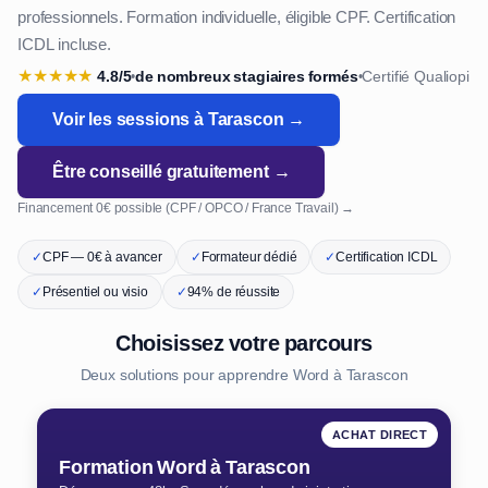
professionnels. Formation individuelle, éligible CPF. Certification
ICDL incluse.
★
★
★
★
★
4.8/5
de nombreux stagiaires formés
Certifié Qualiopi
•
•
Voir les sessions à Tarascon →
Être conseillé gratuitement →
Financement 0€ possible (CPF / OPCO / France Travail) →
✓
CPF — 0€ à avancer
✓
Formateur dédié
✓
Certification ICDL
✓
Présentiel ou visio
✓
94% de réussite
Choisissez votre parcours
Deux solutions pour apprendre Word à Tarascon
ACHAT DIRECT
Formation Word à Tarascon