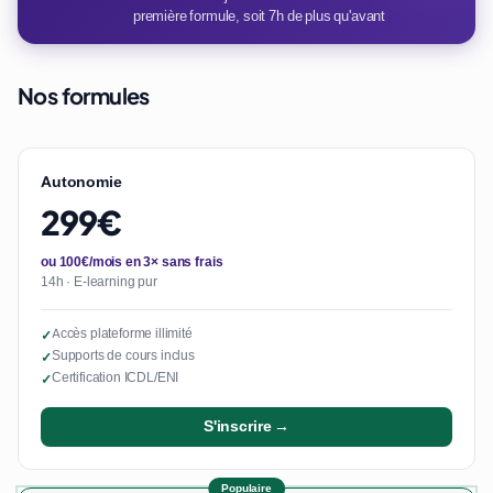
première formule, soit 7h de plus qu'avant
Nos formules
Autonomie
299€
ou 100€/mois en 3× sans frais
14h · E-learning pur
Accès plateforme illimité
✓
Supports de cours inclus
✓
Certification ICDL/ENI
✓
S'inscrire →
Populaire