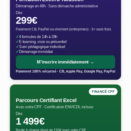
Démarrage en 48h · Sans démarche administrative
Dès
299€
Paiement CB, PayPal ou virement (entreprises) · 3× sans frais
✓
4 formules de 14h à 28h
✓
E-learning, visio ou présentiel
✓
Suivi pédagogique individuel
✓
Démarrage immédiat
M'inscrire immédiatement →
Paiement 100% sécurisé · CB, Apple Pay, Google Pay, PayPal
FINANCÉ CPF
Parcours Certifiant Excel
Avec votre CPF · Certification ENI/ICDL incluse
Dès
1 499€
Reste à charge légal de 150€ avec votre CPF