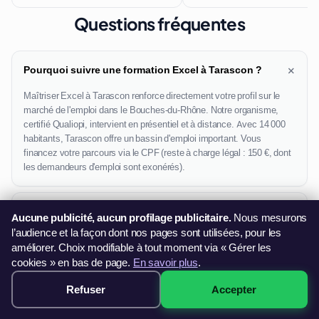
Questions fréquentes
+
Pourquoi suivre une formation Excel à Tarascon ?
Maîtriser Excel à Tarascon renforce directement votre profil sur le
marché de l'emploi dans le Bouches-du-Rhône. Notre organisme,
certifié Qualiopi, intervient en présentiel et à distance. Avec 14 000
habitants, Tarascon offre un bassin d'emploi important. Vous
financez votre parcours via le CPF (reste à charge légal : 150 €, dont
les demandeurs d'emploi sont exonérés).
Quels formats de formation Excel sont disponibles à
+
Aucune publicité, aucun profilage publicitaire.
Nous mesurons
Tarascon ?
l’audience et la façon dont nos pages sont utilisées, pour les
améliorer. Choix modifiable à tout moment via « Gérer les
cookies » en bas de page.
En savoir plus
.
La formation Excel à Tarascon est-elle éligible au
+
CPF ?
Refuser
Accepter
299€ · Voir les sessions →