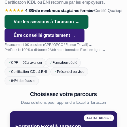
Certification ICDL ou ENI reconnue par les employeurs.
★
★
★
★
★
4.8/5
de nombreux stagiaires formés
Certifié Qualiopi
•
•
Voir les sessions à Tarascon →
Être conseillé gratuitement →
Financement 0€ possible (CPF / OPCO / France Travail) →
Préférez le 100% à distance ? Voir notre formation Excel en ligne →
✓
CPF — 0€ à avancer
✓
Formateur dédié
✓
Certification ICDL & ENI
✓
Présentiel ou visio
✓
94% de réussite
Choisissez votre parcours
Deux solutions pour apprendre Excel à Tarascon
ACHAT DIRECT
Formation Excel à Tarascon