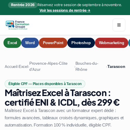
Rentrée 2026
Réservez votre session de septembre à novembre.
Voir les sessions de rentrée →
Excel
Word
PowerPoint
Photoshop
Webmarketing
Provence-Alpes-Côte
Bouches-du-
Accueil
Excel
Tarascon
›
›
›
›
d'Azur
Rhône
Éligible CPF — Places disponibles à Tarascon
Maîtrisez Excel à Tarascon :
certifié ENI & ICDL, dès 299 €
Maîtrisez Excel à Tarascon avec un formateur expert dédié :
formules avancées, tableaux croisés dynamiques, graphiques et
automatisation. Formation 100 % individuelle, éligible CPF.