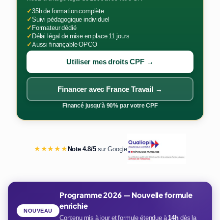
✓
35h de formation complète
✓
Suivi pédagogique individuel
✓
Formateur dédié
✓
Délai légal de mise en place 11 jours
✓
Aussi finançable OPCO
Utiliser mes droits CPF →
Financer avec France Travail →
Financé jusqu'à 90% par votre CPF
★★★★★
Note 4.8/5
sur Google
Programme 2026 — Nouvelle formule
enrichie
NOUVEAU
Contenu mis à jour et formule étendue à
14h
dès la