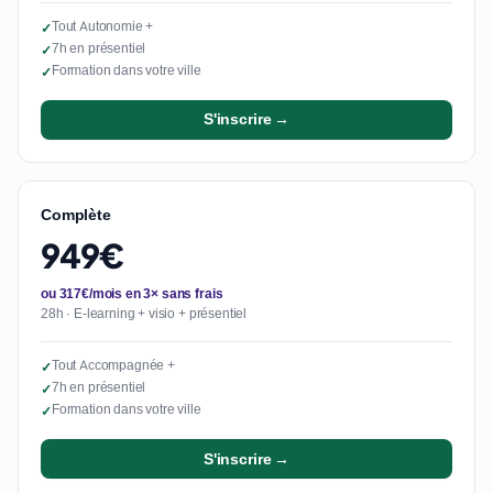
Tout Autonomie +
✓
7h en présentiel
✓
Formation dans votre ville
✓
S'inscrire →
Complète
949€
ou 317€/mois en 3× sans frais
28h · E-learning + visio + présentiel
Tout Accompagnée +
✓
7h en présentiel
✓
Formation dans votre ville
✓
S'inscrire →