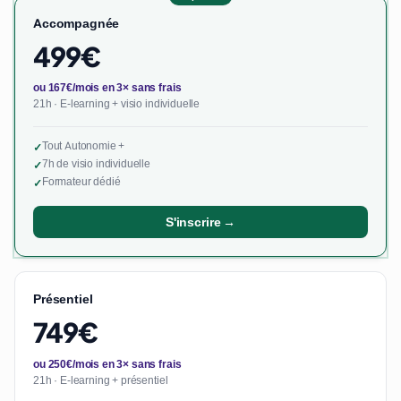
Accompagnée
499€
ou 167€/mois en 3× sans frais
21h · E-learning + visio individuelle
Tout Autonomie +
✓
7h de visio individuelle
✓
Formateur dédié
✓
S'inscrire →
Présentiel
749€
ou 250€/mois en 3× sans frais
21h · E-learning + présentiel