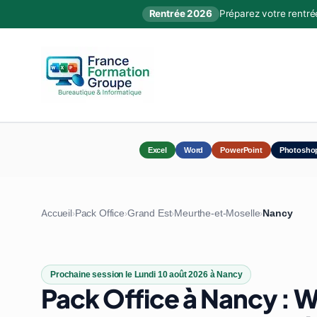
Rentrée 2026
Préparez votre rentré
Excel
Word
PowerPoint
Photosho
Accueil
Pack Office
Grand Est
Meurthe-et-Moselle
Nancy
›
›
›
›
Prochaine session le Lundi 10 août 2026 à Nancy
Pack Office à Nancy : W