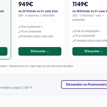
949€
1149€
ais
ou 317€/mois en 3× sans frais
ou 383€/mois en 3× sans f
28h · E-learning + présentiel
35h · E-learning + visio +
présentiel
Tout Autonomie +
✓
Tout Accompagnée +
7h en présentiel
✓
✓
7h en présentiel
Formation dans votre ville
✓
✓
Formation dans votre vill
✓
S'inscrire →
S'inscrire →
ment · Paiement en 3× sans frais sur les formules directes
Demander un financemen
rmation jusqu'à 100 %