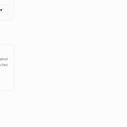
er
bémol
 chez