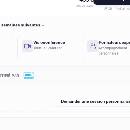
net de taxes
CB · PayPal · s
es semaines suivantes →
y
Visioconférence
Formateurs expe
Toute la Grand Est
Accompagnement
personnalisé
TIFIÉ PAR
Demander une session personnalis