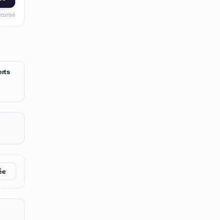
écurisé
rts
ée