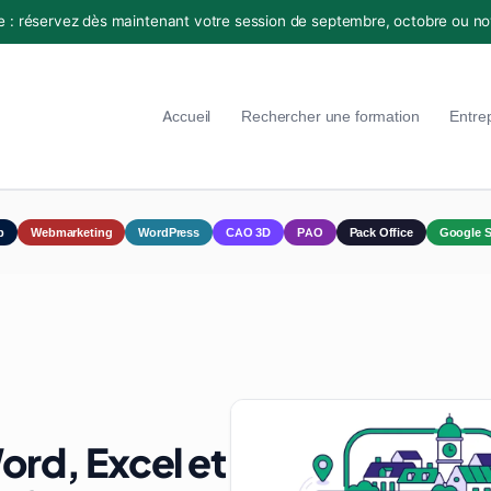
e : réservez dès maintenant votre session de septembre, octobre ou n
Accueil
Rechercher une formation
Entre
p
Webmarketing
WordPress
CAO 3D
PAO
Pack Office
Google S
ord, Excel et