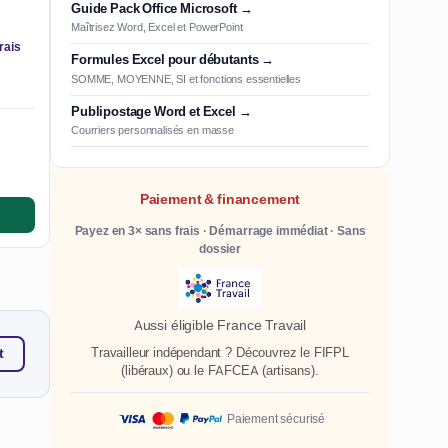
Guide Pack Office Microsoft →
Maîtrisez Word, Excel et PowerPoint
rais
Formules Excel pour débutants →
SOMME, MOYENNE, SI et fonctions essentielles
Publipostage Word et Excel →
Courriers personnalisés en masse
e
Paiement & financement
Payez en 3× sans frais · Démarrage immédiat · Sans
dossier
Aussi éligible France Travail
Travailleur indépendant ? Découvrez le
FIFPL
t
(libéraux) ou le
FAFCEA
(artisans).
Paiement sécurisé