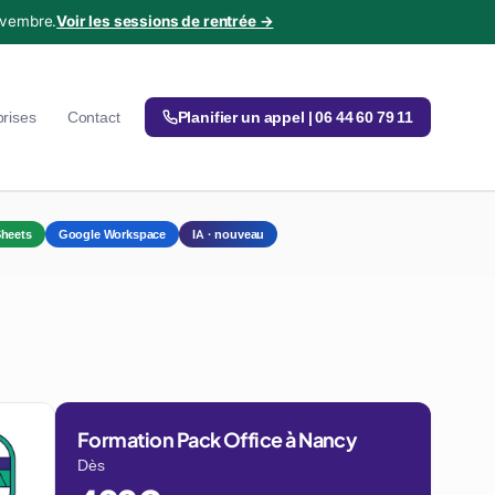
ovembre.
Voir les sessions de rentrée →
prises
Contact
Planifier un appel | 06 44 60 79 11
heets
Google Workspace
IA · nouveau
Formation Pack Office à Nancy
Dès