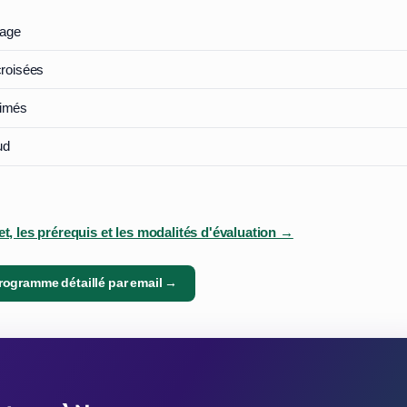
tage
croisées
nimés
ud
, les prérequis et les modalités d'évaluation →
programme détaillé par email →