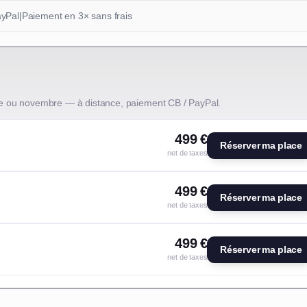
ayPal
|
Paiement en 3× sans frais
e ou novembre — à distance, paiement CB / PayPal.
499 €
Réserver ma place
net de taxes
499 €
Réserver ma place
net de taxes
499 €
Réserver ma place
net de taxes