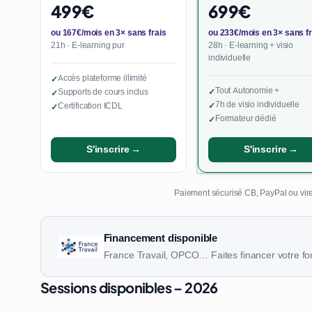
499€
699€
ou 167€/mois en 3× sans frais
ou 233€/mois en 3× sans fr
21h · E-learning pur
28h · E-learning + visio
individuelle
Accès plateforme illimité
✓
Tout Autonomie +
Supports de cours inclus
✓
✓
7h de visio individuelle
Certification ICDL
✓
✓
Formateur dédié
✓
S'inscrire →
S'inscrire →
Paiement sécurisé CB, PayPal ou vire
Financement disponible
France Travail, OPCO… Faites financer votre fo
Sessions disponibles – 2026