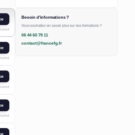
Besoin d'informations ?
ce
Vous souhaitez en savoir plus sur nos formations ?
écurisé
06 44 60 79 11
contact@francefg.fr
ce
écurisé
ce
écurisé
ce
écurisé
ce