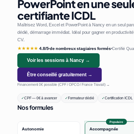
PowerPoint en une seul
certifiante ICDL
Maîtrisez Word, Excel et PowerPoint à Nancy en un seul par
dédié, démarrage immédiat. Idéal pour gagner en productivité 
CV.
★
★
★
★
★
4.8/5
de nombreux stagiaires formés
Certifié Qua
•
•
Voir les sessions à Nancy →
Être conseillé gratuitement →
Financement 0€ possible (CPF / OPCO / France Travail) →
✓
CPF — 0€ à avancer
✓
Formateur dédié
✓
Certification ICDL
Nos formules
Populaire
Autonomie
Accompagnée