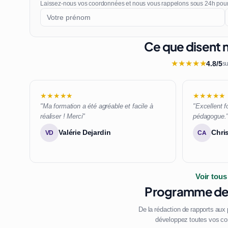
Laissez-nous vos coordonnées et nous vous rappelons sous 24h pou
Ce que disent n
★
★
★
★
★
4.8/5
su
★★★★★
★★★★★
"Ma formation a été agréable et facile à
"Excellent f
réaliser ! Merci"
pédagogue.
Valérie Dejardin
Chri
VD
CA
Voir tous
Programme de 
De la rédaction de rapports aux
développez toutes vos co